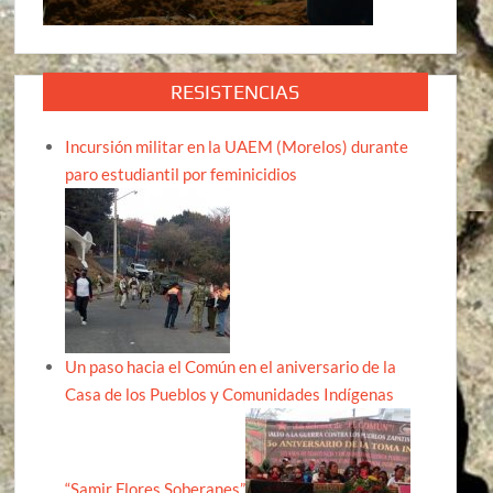
RESISTENCIAS
Incursión militar en la UAEM (Morelos) durante
paro estudiantil por feminicidios
Un paso hacia el Común en el aniversario de la
Casa de los Pueblos y Comunidades Indígenas
“Samir Flores Soberanes”