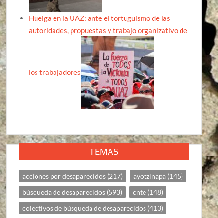
Huelga en la UAZ: ante el tortuguismo de las
autoridades, propuestas y trabajo organizativo de
los trabajadores
TEMAS
acciones por desaparecidos
(217)
ayotzinapa
(145)
búsqueda de desaparecidos
(593)
cnte
(148)
colectivos de búsqueda de desaparecidos
(413)