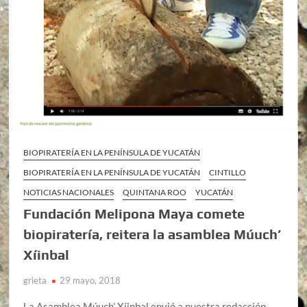
BIOPIRATERÍA EN LA PENÍNSULA DE YUCATÁN
BIOPIRATERÍA EN LA PENÍNSULA DE YUCATÁN
CINTILLO
NOTICIAS NACIONALES
QUINTANA ROO
YUCATÁN
Fundación Melipona Maya comete
biopiratería, reitera la asamblea Múuch’
Xíinbal
grieta
29 mayo, 2018
La Asamblea Múuch’ Xíinbal envió a nuestra redacción