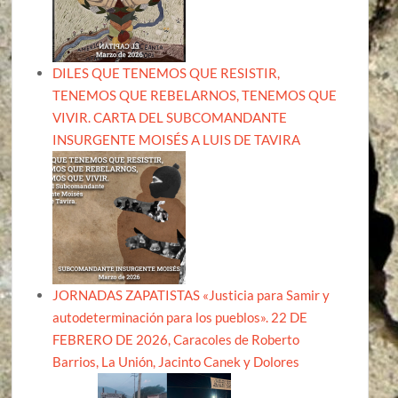
DILES QUE TENEMOS QUE RESISTIR,
TENEMOS QUE REBELARNOS, TENEMOS QUE
VIVIR. CARTA DEL SUBCOMANDANTE
INSURGENTE MOISÉS A LUIS DE TAVIRA
JORNADAS ZAPATISTAS «Justicia para Samir y
autodeterminación para los pueblos». 22 DE
FEBRERO DE 2026, Caracoles de Roberto
Barrios, La Unión, Jacinto Canek y Dolores