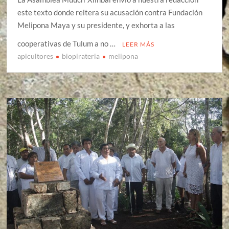
este texto donde reitera su acusación contra Fundación
Melipona Maya y su presidente, y exhorta a las
cooperativas de Tulum a no …
LEER MÁS
apicultores
biopirateria
melipona