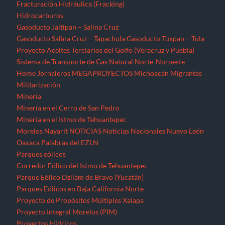
Fracturación Hidráulica (Fracking)
Hidrocarburos
Gasoducto Jaltipan – Salina Cruz
Gasoducto Salina Cruz – Tapachula
Gasoducto Tuxpan – Tula
Proyecto Aceites Terciarios del Golfo (Veracruz y Puebla)
Sistema de Transporte de Gas Natural Norte-Noroeste
Home
Jornaleros
MEGAPROYECTOS
Michoacán
Migrantes
Militarización
Minería
Minería en el Cerro de San Pedro
Minería en el Istmo de Tehuantepec
Morelos
Nayarit
NOTICIAS
Noticias Nacionales
Nuevo León
Oaxaca
Palabras del EZLN
Parques eólicos
Corredor Eólico del Istmo de Tehuantepec
Parque Eólico Dzilam de Bravo (Yucatán)
Parques Eólicos en Baja California Norte
Proyecto de Propósitos Múltiples Xalapa
Proyecto Integral Morelos (PIM)
Proyectos Hídricos