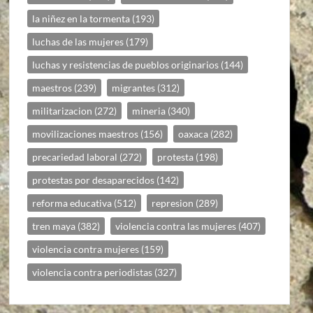
la niñez en la tormenta
(193)
luchas de las mujeres
(179)
luchas y resistencias de pueblos originarios
(144)
maestros
(239)
migrantes
(312)
militarizacion
(272)
mineria
(340)
movilizaciones maestros
(156)
oaxaca
(282)
precariedad laboral
(272)
protesta
(198)
protestas por desaparecidos
(142)
reforma educativa
(512)
represion
(289)
tren maya
(382)
violencia contra las mujeres
(407)
violencia contra mujeres
(159)
violencia contra periodistas
(327)