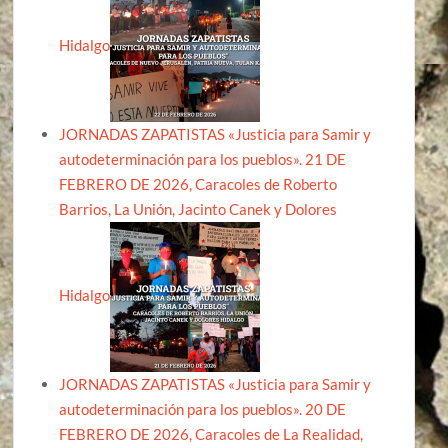
Hidalgo
JORNADAS ZAPATISTAS «Justicia para Samir y
autodeterminación para los pueblos». 21 DE
FEBRERO DE 2026, Caracoles de Roberto
Barrios, La Unión, Jacinto Canek y Dolores
Hidalgo
JORNADAS ZAPATISTAS «Justicia para Samir y
autodeterminación para los pueblos». 20 DE
FEBRERO DE 2026, Caracoles de La Realidad,