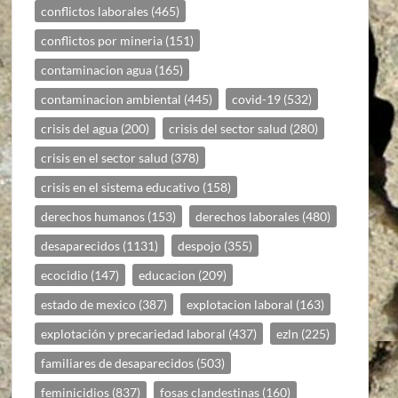
conflictos laborales
(465)
conflictos por mineria
(151)
contaminacion agua
(165)
contaminacion ambiental
(445)
covid-19
(532)
crisis del agua
(200)
crisis del sector salud
(280)
crisis en el sector salud
(378)
crisis en el sistema educativo
(158)
derechos humanos
(153)
derechos laborales
(480)
desaparecidos
(1131)
despojo
(355)
ecocidio
(147)
educacion
(209)
estado de mexico
(387)
explotacion laboral
(163)
explotación y precariedad laboral
(437)
ezln
(225)
familiares de desaparecidos
(503)
feminicidios
(837)
fosas clandestinas
(160)