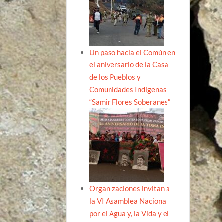
Un paso hacia el Común en
el aniversario de la Casa
de los Pueblos y
Comunidades Indígenas
“Samir Flores Soberanes”
Organizaciones invitan a
la VI Asamblea Nacional
por el Agua y, la Vida y el