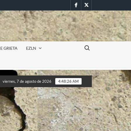
Facebook
Twitter
Buscar:
E GRIETA
EZLN
ncursión militar en la UAEM (Morelos) durante paro estudiantil p
viernes, 7 de agosto de 2026
4:48:28 AM
ncursión militar en la UAEM (Morelos) durante paro estudiantil p