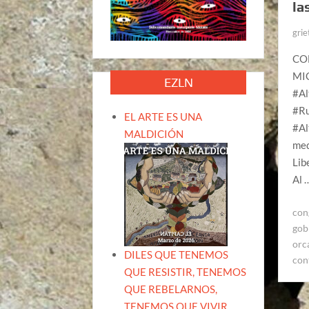
la
grie
CO
MI
EZLN
#Al
#Ru
EL ARTE ES UNA
#Al
MALDICIÓN
med
Lib
Al 
con
gob
orc
DILES QUE TENEMOS
con
QUE RESISTIR, TENEMOS
QUE REBELARNOS,
TENEMOS QUE VIVIR.