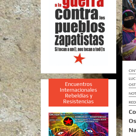
CIN
LUC
Encuentros
OST
Internacionales
NOT
Rebeldías y
Resistencias
RED
Co
Os
Na