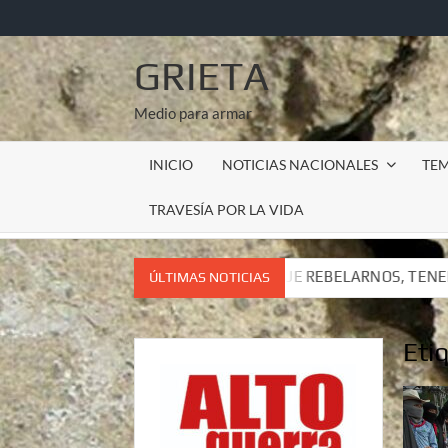
Saltar
al
contenido
GRIETA
Medio para armar
INICIO
NOTICIAS NACIONALES
TE
TRAVESÍA POR LA VIDA
NEMOS QUE REBELARNOS, TENEMOS QUE VIVIR. CARTA DEL SUB
ÚLTIMAS NOTICIAS
NEMOS QUE REBELARNOS, TENEMOS QUE VIVIR. CARTA DEL SUB
Eti