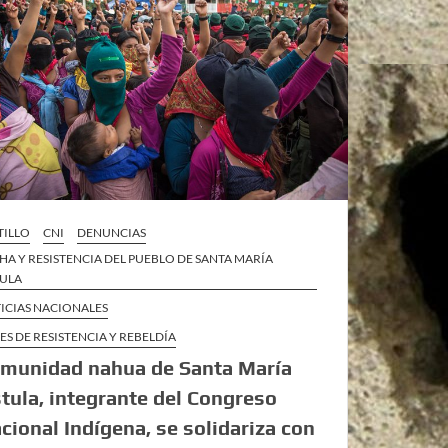
TILLO
CNI
DENUNCIAS
HA Y RESISTENCIA DEL PUEBLO DE SANTA MARÍA
ULA
ICIAS NACIONALES
ES DE RESISTENCIA Y REBELDÍA
munidad nahua de Santa María
tula, integrante del Congreso
cional Indígena, se solidariza con