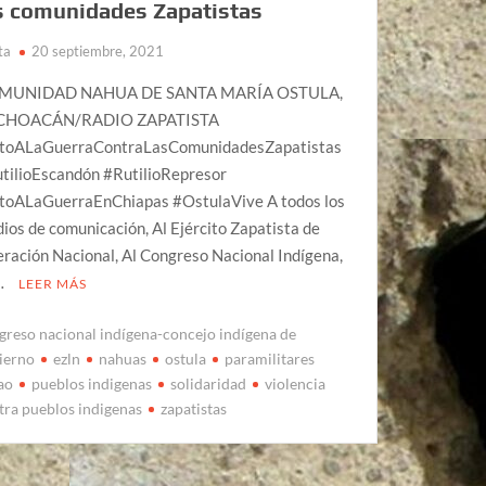
s comunidades Zapatistas
ta
20 septiembre, 2021
MUNIDAD NAHUA DE SANTA MARÍA OSTULA,
CHOACÁN/RADIO ZAPATISTA
toALaGuerraContraLasComunidadesZapatistas
tilioEscandón #RutilioRepresor
toALaGuerraEnChiapas #OstulaVive A todos los
ios de comunicación, Al Ejército Zapatista de
eración Nacional, Al Congreso Nacional Indígena,
…
LEER MÁS
greso nacional indígena-concejo indígena de
ierno
ezln
nahuas
ostula
paramilitares
ao
pueblos indigenas
solidaridad
violencia
tra pueblos indigenas
zapatistas