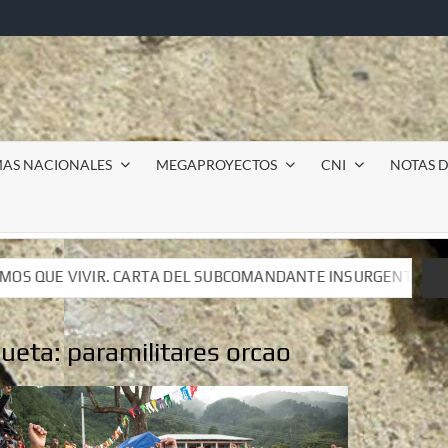
MAS NACIONALES
MEGAPROYECTOS
CNI
NOTAS D
COMANDANTE INSURGENTE MOISÉS A LUIS DE TAVIRA
I
COMANDANTE INSURGENTE MOISÉS A LUIS DE TAVIRA
I
queta:
paramilitares orcao