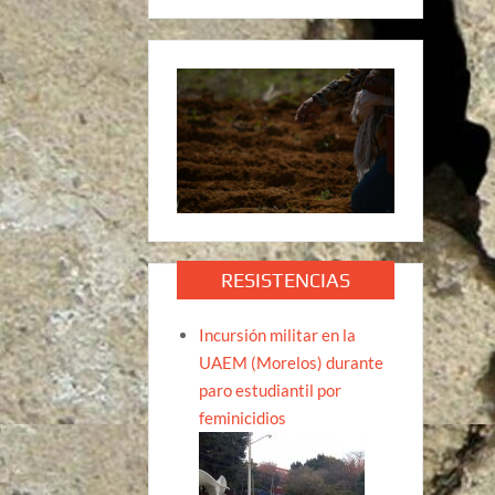
RESISTENCIAS
Incursión militar en la
UAEM (Morelos) durante
paro estudiantil por
feminicidios