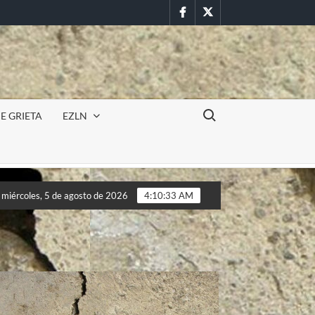
Facebook
Twitter
Buscar:
E GRIETA
EZLN
ón militar en la UAEM (Morelos) durante paro estudiantil por fem
miércoles, 5 de agosto de 2026
4:10:35 AM
ón militar en la UAEM (Morelos) durante paro estudiantil por fem