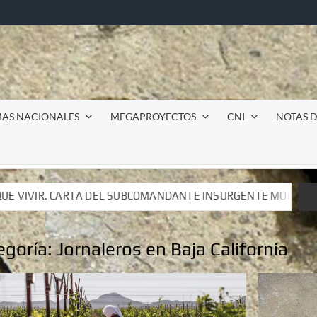
MAS NACIONALES
MEGAPROYECTOS
CNI
NOTAS D
DANTE INSURGENTE MOISÉS A LUIS DE TAVIRA
Incursi
DANTE INSURGENTE MOISÉS A LUIS DE TAVIRA
Incursi
egoría:
Jornaleros en Baja California