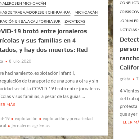
CONFLICTO
NALEROS EN MICHOACÁN
CRISIS CO
HAS DE TRABAJADORES EN CHIHUAHUA
MICHOACÁN
JORNALER
RACIÓN EN BAJA CALIFORNIA SUR
ZACATECAS
VID-19 brotó entre jornaleros
NOTICIAS
Detec
rícolas y sus familias en 4
person
tados, y hay dos muertos: Red
rancho
ta
8 julio, 2020
Califo
re hacinamiento, explotación infantil,
grieta
7
regulación de transporte de una zona a otra y sin
uridad social, la COVID-19 brotó entre jornaleros
4 Vientos
ícolas y sus familias, a pesar de las guías …
del traba
EER MÁS
protesta
que ayer 
id-19
explotación
explotación y precariedad
LEER M
oral
jornaleros agrícolas