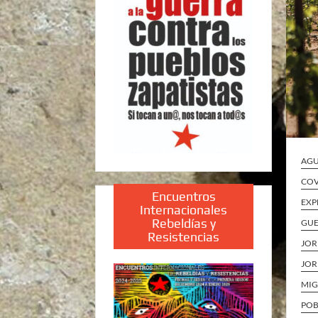
AGU
COV
Encuentros
EXP
Internacionales
Rebeldías y
GU
Resistencias
JOR
JOR
MIG
POB