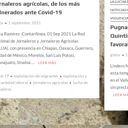
LA LUCHA 
rnaleros agrícolas, de los más
NOTICIAS
lnerados ante Covid-19
VIOLENCIA
ta
1 septiembre, 2021
Pugnan
ka Ramírez -Contarñinea, 01 Sep 2021 La Red
Quintí
ional de Jornaleros y Jornaleras Agrícolas
favora
JJA), con presencia en Chiapas, Oaxaca, Guerrero,
grieta
1
dad de México, Morelos, San Luis Potosí,
najuato, Sinaloa …
LEER MÁS
Lindero N
esta temp
id-19
explotacion de migrantes
explotación y
en el Val
cariedad laboral
jornaleros agrícolas
lucha de
sin prest
naleros
LEER M