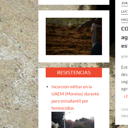
JOR
LUC
MIG
CO
ag
es
grie
Ent
RESISTENCIAS
des
seg
Incursión militar en la
agr
UAEM (Morelos) durante
L
paro estudiantil por
feminicidios
cov
lab