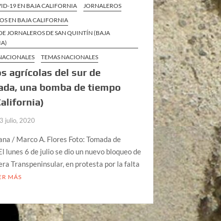
VID-19 EN BAJA CALIFORNIA
JORNALEROS
OS EN BAJA CALIFORNIA
DE JORNALEROS DE SAN QUINTÍN (BAJA
IA)
 NACIONALES
TEMAS NACIONALES
 agrícolas del sur de
ada, una bomba de tiempo
California)
3 julio, 2020
ana / Marco A. Flores Foto: Tomada de
El lunes 6 de julio se dio un nuevo bloqueo de
era Transpeninsular, en protesta por la falta
ER MÁS