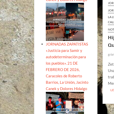
JOR
JOR
LA 
CAL
NOT
Hi
JORNADAS ZAPATISTAS
Qu
«Justicia para Samir y
grie
autodeterminación para
los pueblos». 21 DE
Zet
FEBRERO DE 2026,
Una
Caracoles de Roberto
tra
Barrios, La Unión, Jacinto
Men
Canek y Dolores Hidalgo
L