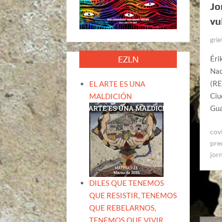
Jo
vu
grie
EZLN
Éri
Nac
(RE
EL ARTE ES UNA
Ciu
MALDICIÓN
Gua
cov
pre
jor
DILES QUE TENEMOS
QUE RESISTIR, TENEMOS
QUE REBELARNOS,
TENEMOS QUE VIVIR.