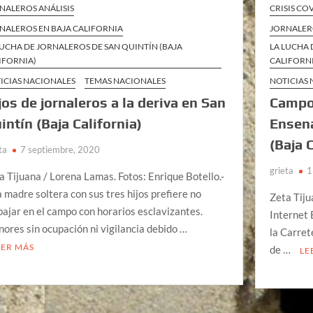
NALEROS ANÁLISIS
CRISIS CO
NALEROS EN BAJA CALIFORNIA
JORNALER
LUCHA DE JORNALEROS DE SAN QUINTÍN (BAJA
LA LUCHA 
IFORNIA)
CALIFORN
ICIAS NACIONALES
TEMAS NACIONALES
NOTICIAS
jos de jornaleros a la deriva en San
Campos
intín (Baja California)
Ensen
(Baja 
ta
7 septiembre, 2020
grieta
1
a Tijuana / Lorena Lamas. Fotos: Enrique Botello.-
 madre soltera con sus tres hijos prefiere no
Zeta Tiju
bajar en el campo con horarios esclavizantes.
Internet 
ores sin ocupación ni vigilancia debido …
la Carret
EER MÁS
de …
LE