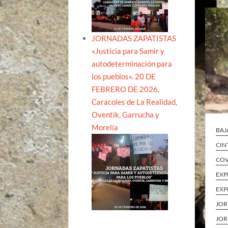
JORNADAS ZAPATISTAS
«Justicia para Samir y
autodeterminación para
los pueblos». 20 DE
FEBRERO DE 2026,
Caracoles de La Realidad,
Oventik, Garrucha y
Morelia
BAJ
CIN
COV
EXP
EXP
JOR
JOR