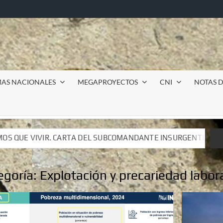
MAS NACIONALES
MEGAPROYECTOS
CNI
NOTAS D
COMANDANTE INSURGENTE MOISÉS A LUIS DE TAVIRA
I
COMANDANTE INSURGENTE MOISÉS A LUIS DE TAVIRA
I
egoría:
Explotación y precariedad labor