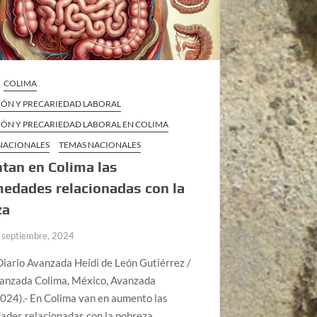
COLIMA
IÓN Y PRECARIEDAD LABORAL
IÓN Y PRECARIEDAD LABORAL EN COLIMA
 NACIONALES
TEMAS NACIONALES
tan en Colima las
edades relacionadas con la
za
 septiembre, 2024
iario Avanzada Heidi de León Gutiérrez /
vanzada Colima, México, Avanzada
024).- En Colima van en aumento las
ades relacionadas con la pobreza,