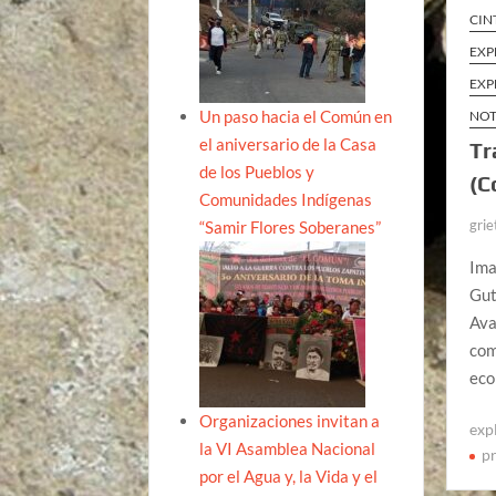
CIN
EXP
EXP
Un paso hacia el Común en
NOT
el aniversario de la Casa
Tr
de los Pueblos y
(C
Comunidades Indígenas
grie
“Samir Flores Soberanes”
Ima
Gut
Ava
com
eco
Organizaciones invitan a
exp
la VI Asamblea Nacional
p
por el Agua y, la Vida y el