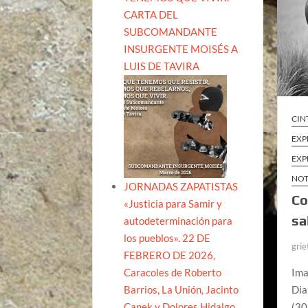
CARTA DEL
SUBCOMANDANTE
INSURGENTE MOISÉS A
LUIS DE TAVIRA
CIN
EXP
EXP
NOT
JORNADAS ZAPATISTAS
Co
«Justicia para Samir y
sa
autodeterminación para
los pueblos». 22 DE
grie
FEBRERO DE 2026,
Caracoles de Roberto
Ima
Barrios, La Unión, Jacinto
Dia
Canek y Dolores Hidalgo
(30