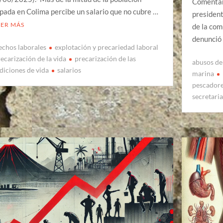
Comentar
pada en Colima percibe un salario que no cubre …
president
EER MÁS
de la com
denunció
echos laborales
explotación y precariedad laboral
ecarización de la vida
precarización de las
abusos de
diciones de vida
salarios
marina
pescador
secretari