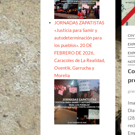
JORNADAS ZAPATISTAS
«Justicia para Samir y
CIN
autodeterminación para
EXP
los pueblos». 20 DE
FEBRERO DE 2026,
EXP
Caracoles de La Realidad,
NOT
Oventik, Garrucha y
Co
Morelia
pr
grie
Ima
Dia
(28
rec
Em