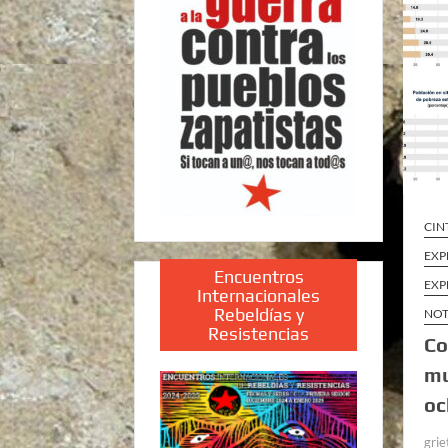
CIN
EXP
Encuentros
EXP
Internacionales
Rebeldías y
NOT
Resistencias
Co
mu
oc
grie