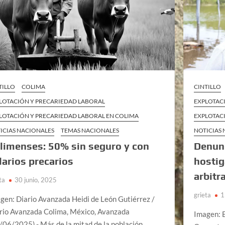
TILLO
COLIMA
CINTILLO
LOTACIÓN Y PRECARIEDAD LABORAL
EXPLOTAC
LOTACIÓN Y PRECARIEDAD LABORAL EN COLIMA
EXPLOTAC
ICIAS NACIONALES
TEMAS NACIONALES
NOTICIAS
limenses: 50% sin seguro y con
Denunc
larios precarios
hosti
arbitr
ta
30 junio, 2025
grieta
1
gen: Diario Avanzada Heidi de León Gutiérrez /
rio Avanzada Colima, México, Avanzada
Imagen: E
/06/2025).- Más de la mitad de la población