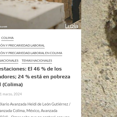
COLIMA
IÓN Y PRECARIEDAD LABORAL
IÓN Y PRECARIEDAD LABORAL EN COLIMA
 NACIONALES
TEMAS NACIONALES
estaciones: El 46 % de los
adores; 24 % está en pobreza
l (Colima)
1 marzo, 2024
iario Avanzada Heidi de León Gutiérrez /
vanzada Colima, México, Avanzada
024).- Omar sabe que no contará con una