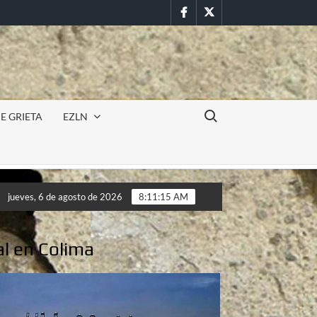
Facebook
Twitter
Buscar:
E GRIETA
EZLN
ncursión militar en la UAEM (Morelos) durante paro estudiantil p
jueves, 6 de agosto de 2026
8:11:17 AM
ncursión militar en la UAEM (Morelos) durante paro estudiantil p
al en Colima