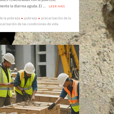
mente la diarrea aguda. El …
LEER MÁS
e la pobreza
pobreza
precarización de la
ecarización de las condiciones de vida