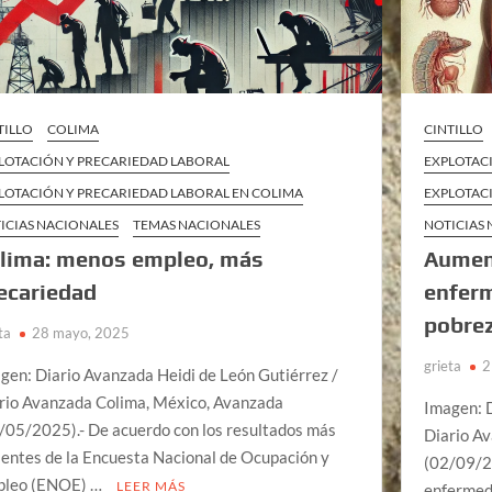
TILLO
COLIMA
CINTILLO
LOTACIÓN Y PRECARIEDAD LABORAL
EXPLOTAC
LOTACIÓN Y PRECARIEDAD LABORAL EN COLIMA
EXPLOTAC
ICIAS NACIONALES
TEMAS NACIONALES
NOTICIAS
lima: menos empleo, más
Aumen
ecariedad
enferm
pobre
ta
28 mayo, 2025
grieta
2
gen: Diario Avanzada Heidi de León Gutiérrez /
rio Avanzada Colima, México, Avanzada
Imagen: D
/05/2025).- De acuerdo con los resultados más
Diario A
ientes de la Encuesta Nacional de Ocupación y
(02/09/2
pleo (ENOE) …
LEER MÁS
enfermed