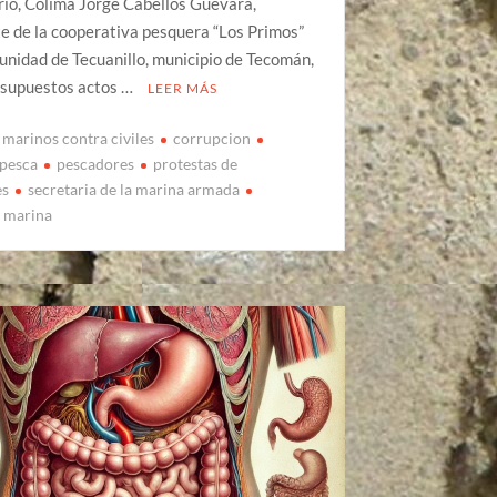
io, Colima Jorge Cabellos Guevara,
e de la cooperativa pesquera “Los Primos”
unidad de Tecuanillo, municipio de Tecomán,
 supuestos actos …
LEER MÁS
 marinos contra civiles
corrupcion
pesca
pescadores
protestas de
es
secretaria de la marina armada
a marina