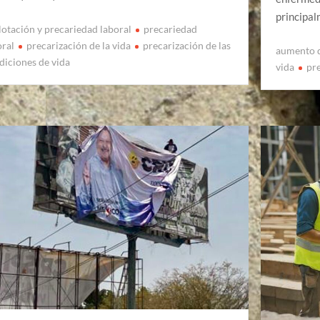
principal
lotación y precariedad laboral
precariedad
oral
precarización de la vida
precarización de las
aumento d
diciones de vida
vida
pr