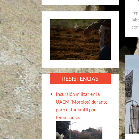
exp
lab
con
RESISTENCIAS
Incursión militar en la
UAEM (Morelos) durante
paro estudiantil por
feminicidios