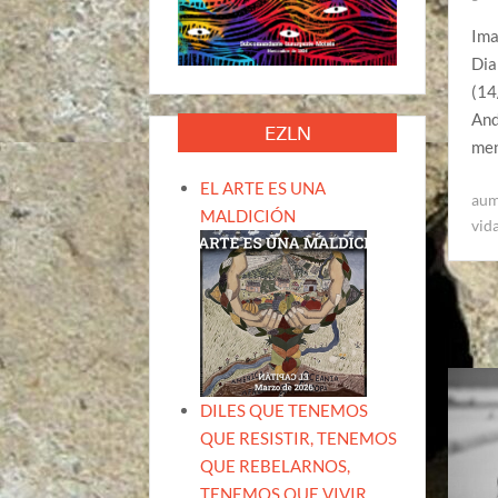
Ima
Dia
(14
And
EZLN
men
EL ARTE ES UNA
aum
MALDICIÓN
vid
DILES QUE TENEMOS
QUE RESISTIR, TENEMOS
QUE REBELARNOS,
TENEMOS QUE VIVIR.