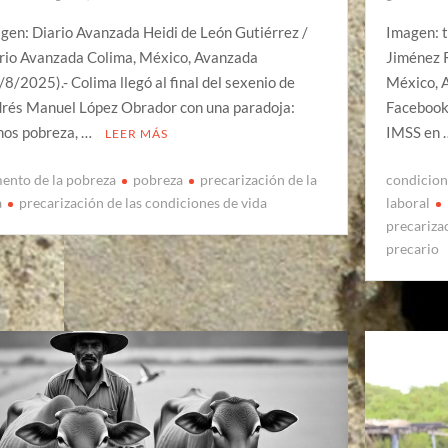
gen: Diario Avanzada Heidi de León Gutiérrez /
Imagen: t
rio Avanzada Colima, México, Avanzada
Jiménez 
/8/2025).- Colima llegó al final del sexenio de
México, 
rés Manuel López Obrador con una paradoja:
Facebook 
os pobreza, …
IMSS en
LEER MÁS
ento de la pobreza
pobreza
precarización de la
condicion
a
precarización de las condiciones de vida
laboral
precariza
precario