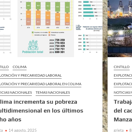
TILLO
COLIMA
CINTILLO
LOTACIÓN Y PRECARIEDAD LABORAL
EXPLOTAC
LOTACIÓN Y PRECARIEDAD LABORAL EN COLIMA
EXPLOTAC
ICIAS NACIONALES
TEMAS NACIONALES
NOTICIAS
lima incrementa su pobreza
Trabaj
ltidimensional en los últimos
del ca
ho años
Manza
ta
14 agosto, 2025
grieta
8