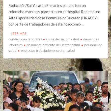
Redacción/Sol Yucatán El martes pasado fueron
colocadas mantas y pancartas en el Hospital Regional de
Alta Especialidad de la Península de Yucatán (HRAEPY)
por parte de trabajadores de este nosocomio …
LEER MÁS
condiciones laborales
crisis del sector salud
demandas
laborales
desmantelamiento del sector salud
personal de
salud
protestas trabajadores sector salud