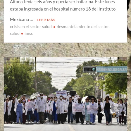
Aitana tenía seis años y quería ser bailarina. Este lunes
estaba ingresada en el hospital número 18 del Instituto
Mexicano …
LEER MÁS
crisis en el sector salud
desmantelamiento del sector
salud
imss