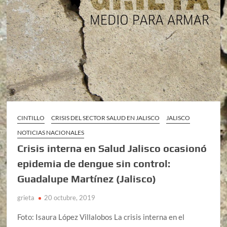
CINTILLO
CRISIS DEL SECTOR SALUD EN JALISCO
JALISCO
NOTICIAS NACIONALES
Crisis interna en Salud Jalisco ocasionó
epidemia de dengue sin control:
Guadalupe Martínez (Jalisco)
grieta
20 octubre, 2019
Foto: Isaura López Villalobos La crisis interna en el