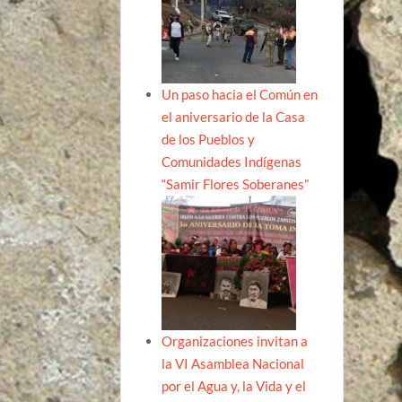
Un paso hacia el Común en
el aniversario de la Casa
de los Pueblos y
Comunidades Indígenas
“Samir Flores Soberanes”
Organizaciones invitan a
la VI Asamblea Nacional
por el Agua y, la Vida y el