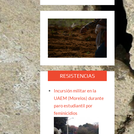
RESISTENCIAS
Incursión militar en la
UAEM (Morelos) durante
paro estudiantil por
feminicidios