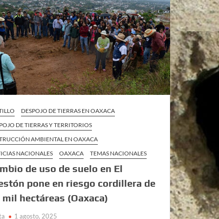
TILLO
DESPOJO DE TIERRAS EN OAXACA
POJO DE TIERRAS Y TERRITORIOS
TRUCCIÓN AMBIENTAL EN OAXACA
ICIAS NACIONALES
OAXACA
TEMAS NACIONALES
mbio de uso de suelo en El
estón pone en riesgo cordillera de
 mil hectáreas (Oaxaca)
ta
1 agosto, 2025