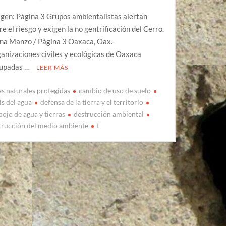
gen: Página 3 Grupos ambientalistas alertan
re el riesgo y exigen la no gentrificación del Cerro.
na Manzo / Página 3 Oaxaca, Oax.-
anizaciones civiles y ecológicas de Oaxaca
upadas …
LEER MÁS
as naturales protegidas
cambio de uso de suelo
is del agua
defensa de la tierra y el territorio
pojo de agua y tierras
destrucción ambiental
trucción del medio ambiente
t