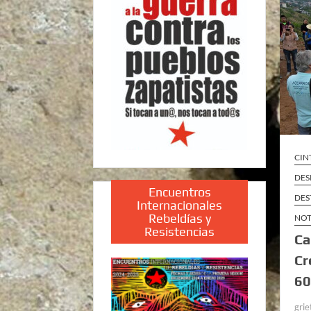
CIN
DES
Encuentros
DES
Internacionales
Rebeldías y
NOT
Resistencias
Ca
Cr
60
grie