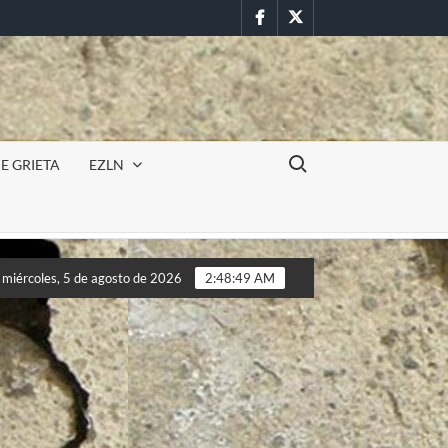
Facebook
Twitter
Buscar:
E GRIETA
EZLN
Incursión militar en la UAEM (Morelos) durante paro estudia
miércoles, 5 de agosto de 2026
2:48:51 AM
Incursión militar en la UAEM (Morelos) durante paro estudia