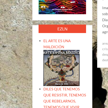
Ima
sob
Dia
Org
EZLN
agr
EL ARTE ES UNA
are
MALDICIÓN
cris
des
des
DILES QUE TENEMOS
QUE RESISTIR, TENEMOS
QUE REBELARNOS,
TENEMOS QUE VIVIR.