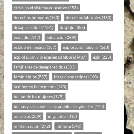
crisis en el sistema educativo
(158)
derechos humanos
(153)
derechos laborales
(480)
desaparecidos
(1131)
despojo
(355)
ecocidio
(147)
educacion
(209)
estado de mexico
(387)
explotacion laboral
(163)
explotación y precariedad laboral
(437)
ezln
(225)
familiares de desaparecidos
(503)
feminicidios
(837)
fosas clandestinas
(160)
la niñez en la tormenta
(193)
luchas de las mujeres
(179)
luchas y resistencias de pueblos originarios
(144)
maestros
(239)
migrantes
(312)
militarizacion
(272)
mineria
(340)