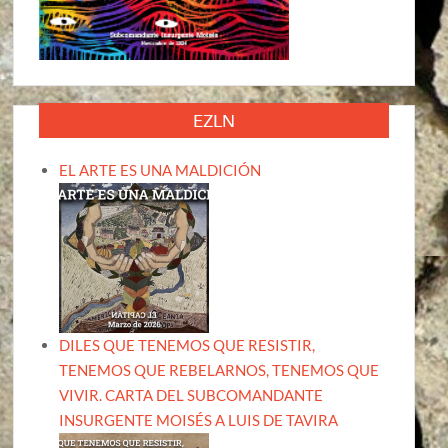
EZLN
EL ARTE ES UNA MALDICIÓN
DILES QUE TENEMOS QUE RESISTIR,
TENEMOS QUE REBELARNOS, TENEMOS QUE
VIVIR. CARTA DEL SUBCOMANDANTE
INSURGENTE MOISÉS A LUIS DE TAVIRA