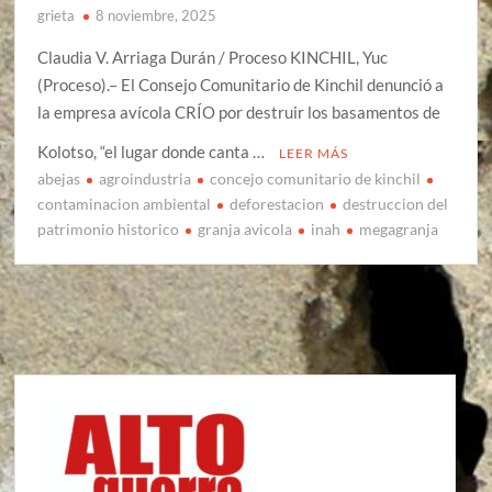
grieta
8 noviembre, 2025
Claudia V. Arriaga Durán / Proceso KINCHIL, Yuc
(Proceso).– El Consejo Comunitario de Kinchil denunció a
la empresa avícola CRÍO por destruir los basamentos de
Kolotso, “el lugar donde canta …
LEER MÁS
abejas
agroindustria
concejo comunitario de kinchil
contaminacion ambiental
deforestacion
destruccion del
patrimonio historico
granja avicola
inah
megagranja