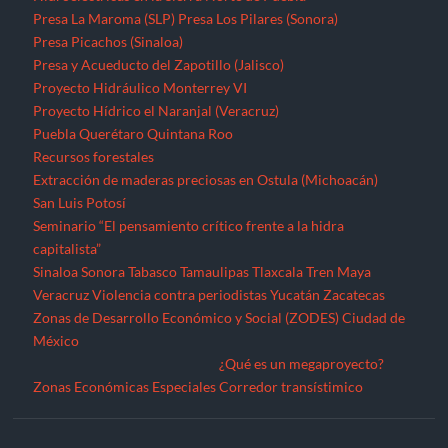
Presa La Maroma (SLP)
Presa Los Pilares (Sonora)
Presa Picachos (Sinaloa)
Presa y Acueducto del Zapotillo (Jalisco)
Proyecto Hidráulico Monterrey VI
Proyecto Hídrico el Naranjal (Veracruz)
Puebla
Querétaro
Quintana Roo
Recursos forestales
Extracción de maderas preciosas en Ostula (Michoacán)
San Luis Potosí
Seminario “El pensamiento crítico frente a la hidra
capitalista”
Sinaloa
Sonora
Tabasco
Tamaulipas
Tlaxcala
Tren Maya
Veracruz
Violencia contra periodistas
Yucatán
Zacatecas
Zonas de Desarrollo Económico y Social (ZODES) Ciudad de
México
¿Qué es un megaproyecto?
Zonas Económicas Especiales
Corredor transístimico