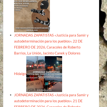
JORNADAS ZAPATISTAS «Justicia para Samir y
autodeterminación para los pueblos». 22 DE
FEBRERO DE 2026, Caracoles de Roberto
Barrios, La Unión, Jacinto Canek y Dolores
Hidalgo
JORNADAS ZAPATISTAS «Justicia para Samir y
autodeterminación para los pueblos». 21 DE
FEBRERO DE 2026, Caracoles de Roberto