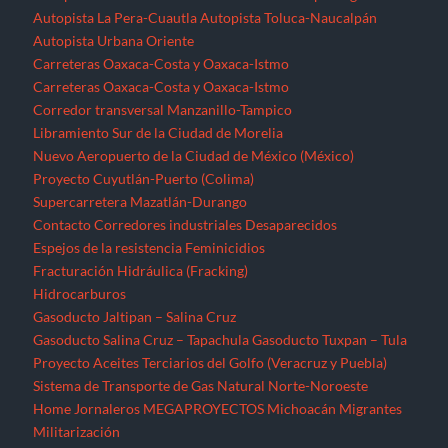
Autopista La Pera-Cuautla
Autopista Toluca-Naucalpán
Autopista Urbana Oriente
Carreteras Oaxaca-Costa y Oaxaca-Istmo
Carreteras Oaxaca-Costa y Oaxaca-Istmo
Corredor transversal Manzanillo-Tampico
Libramiento Sur de la Ciudad de Morelia
Nuevo Aeropuerto de la Ciudad de México (México)
Proyecto Cuyutlán-Puerto (Colima)
Supercarretera Mazatlán-Durango
Contacto
Corredores industriales
Desaparecidos
Espejos de la resistencia
Feminicidios
Fracturación Hidráulica (Fracking)
Hidrocarburos
Gasoducto Jaltipan – Salina Cruz
Gasoducto Salina Cruz – Tapachula
Gasoducto Tuxpan – Tula
Proyecto Aceites Terciarios del Golfo (Veracruz y Puebla)
Sistema de Transporte de Gas Natural Norte-Noroeste
Home
Jornaleros
MEGAPROYECTOS
Michoacán
Migrantes
Militarización