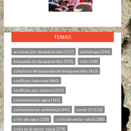
TEMAS
acciones por desaparecidos
(217)
ayotzinapa
(145)
búsqueda de desaparecidos
(593)
cnte
(148)
colectivos de búsqueda de desaparecidos
(413)
conflictos laborales
(465)
conflictos por mineria
(151)
contaminacion agua
(165)
contaminacion ambiental
(445)
covid-19
(532)
crisis del agua
(200)
crisis del sector salud
(280)
crisis en el sector salud
(378)