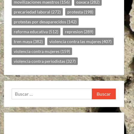
movilizaciones maestros
(156)
oaxaca
(282)
precariedad laboral
(272)
protesta
(198)
protestas por desaparecidos
(142)
reforma educativa
(512)
represion
(289)
tren maya
(382)
violencia contra las mujeres
(407)
violencia contra mujeres
(159)
violencia contra periodistas
(327)
Buscar: