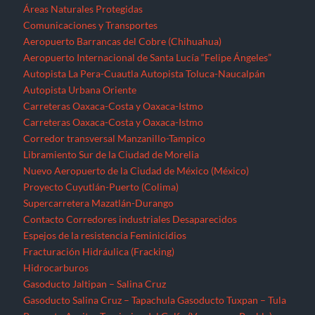
Proyecto Cuyutlán-Puerto (Colima)
Supercarretera Mazatlán-Durango
Contacto
Corredores industriales
Desaparecidos
Espejos de la resistencia
Feminicidios
Fracturación Hidráulica (Fracking)
Hidrocarburos
Gasoducto Jaltipan – Salina Cruz
Gasoducto Salina Cruz – Tapachula
Gasoducto Tuxpan – Tula
Proyecto Aceites Terciarios del Golfo (Veracruz y Puebla)
Sistema de Transporte de Gas Natural Norte-Noroeste
Home
Jornaleros
MEGAPROYECTOS
Michoacán
Migrantes
Militarización
Minería
Minería en el Cerro de San Pedro
Minería en el Istmo de Tehuantepec
Morelos
Nayarit
NOTICIAS
Noticias Nacionales
Nuevo León
Oaxaca
Palabras del EZLN
Parques eólicos
Corredor Eólico del Istmo de Tehuantepec
Parque Eólico Dzilam de Bravo (Yucatán)