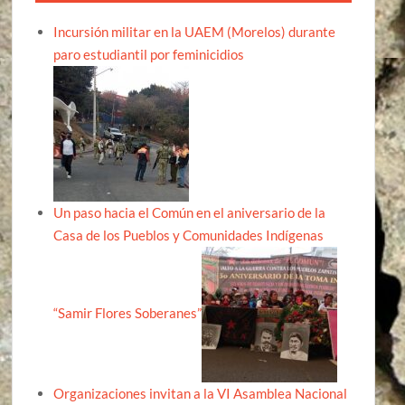
Incursión militar en la UAEM (Morelos) durante
paro estudiantil por feminicidios
Un paso hacia el Común en el aniversario de la
Casa de los Pueblos y Comunidades Indígenas
“Samir Flores Soberanes”
Organizaciones invitan a la VI Asamblea Nacional