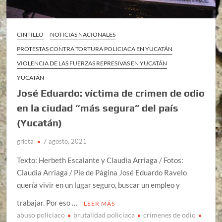
CINTILLO
NOTICIAS NACIONALES
PROTESTAS CONTRA TORTURA POLICIACA EN YUCATÁN
VIOLENCIA DE LAS FUERZAS REPRESIVAS EN YUCATÁN
YUCATÁN
José Eduardo: víctima de crimen de odio
en la ciudad “más segura” del país
(Yucatán)
grieta
7 agosto, 2021
Texto: Herbeth Escalante y Claudia Arriaga / Fotos:
Claudia Arriaga / Pie de Página José Eduardo Ravelo
quería vivir en un lugar seguro, buscar un empleo y
trabajar. Por eso …
LEER MÁS
abuso policiaco
brutalidad policiaca
crímenes de odio