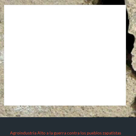
Agroindustria
Alto a la guerra contra los pueblos zapatistas
Áreas Naturales Protegidas
Comunicaciones y Transportes
Aeropuerto Barrancas del Cobre (Chihuahua)
Aeropuerto Internacional de Santa Lucía “Felipe Ángeles”
Autopista La Pera-Cuautla
Autopista Toluca-Naucalpán
Autopista Urbana Oriente
Carreteras Oaxaca-Costa y Oaxaca-Istmo
Carreteras Oaxaca-Costa y Oaxaca-Istmo
Corredor transversal Manzanillo-Tampico
Libramiento Sur de la Ciudad de Morelia
Nuevo Aeropuerto de la Ciudad de México (México)