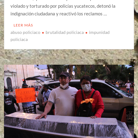
violado y torturado por policías yucatecos, detonó la
indignación ciudadana y reactivó los reclamos …
LEER MÁS
abuso policiaco
brutalidad policiaca
impunidad
policiaca