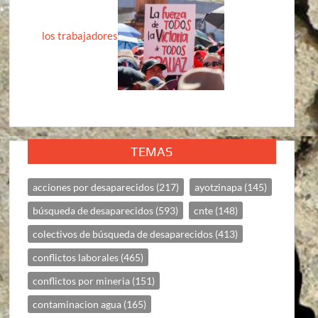
los trabajadores
TEMAS
acciones por desaparecidos
(217)
ayotzinapa
(145)
búsqueda de desaparecidos
(593)
cnte
(148)
colectivos de búsqueda de desaparecidos
(413)
conflictos laborales
(465)
conflictos por mineria
(151)
contaminacion agua
(165)