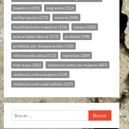
maestros
(239)
migrantes
(312)
militarizacion
(272)
mineria
(340)
movilizaciones maestros
(156)
oaxaca
(282)
precariedad laboral
(272)
protesta
(198)
protestas por desaparecidos
(142)
reforma educativa
(512)
represion
(289)
tren maya
(382)
violencia contra las mujeres
(407)
violencia contra mujeres
(159)
violencia contra periodistas
(327)
Buscar: