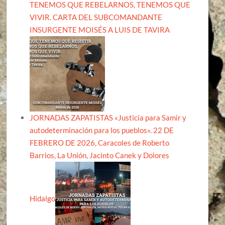
TENEMOS QUE REBELARNOS, TENEMOS QUE
VIVIR. CARTA DEL SUBCOMANDANTE
INSURGENTE MOISÉS A LUIS DE TAVIRA
JORNADAS ZAPATISTAS «Justicia para Samir y
autodeterminación para los pueblos». 22 DE
FEBRERO DE 2026, Caracoles de Roberto
Barrios, La Unión, Jacinto Canek y Dolores
Hidalgo