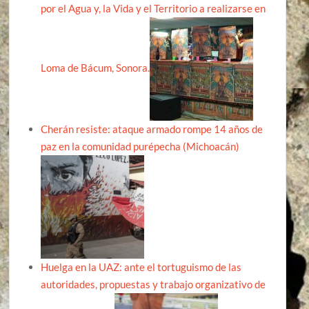
por el Agua y, la Vida y el Territorio a realizarse en
Loma de Bácum, Sonora.
Cherán resiste: ataque armado rompe 14 años de
paz en la comunidad purépecha (Michoacán)
Huelga en la UAZ: ante el tortuguismo de las
autoridades, propuestas y trabajo organizativo de