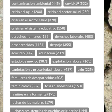
contaminacion ambiental
(445)
covid-19
(532)
crisis del agua
(200)
crisis del sector salud
(280)
crisis en el sector salud
(378)
crisis en el sistema educativo
(158)
derechos humanos
(153)
derechos laborales
(480)
desaparecidos
(1131)
despojo
(355)
ecocidio
(147)
educacion
(209)
estado de mexico
(387)
explotacion laboral
(163)
explotación y precariedad laboral
(437)
ezln
(225)
familiares de desaparecidos
(503)
feminicidios
(837)
fosas clandestinas
(160)
la niñez en la tormenta
(193)
luchas de las mujeres
(179)
luchas y resistencias de pueblos originarios
(144)