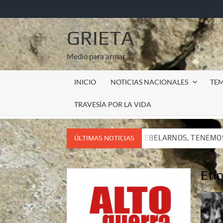
Saltar
al
contenido
GRIETA
Medio para armar
INICIO
NOTICIAS NACIONALES
TE
TRAVESÍA POR LA VIDA
S QUE REBELARNOS, TENEMOS QUE VIVIR. CARTA DEL SUBCOMA
ÚLTIMAS NOTICIAS
S QUE REBELARNOS, TENEMOS QUE VIVIR. CARTA DEL SUBCOMA
Eti