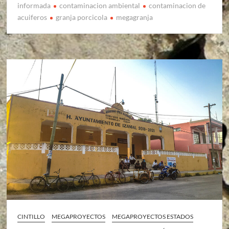
informada
contaminacion ambiental
contaminacion de
acuiferos
granja porcicola
megagranja
CINTILLO
MEGAPROYECTOS
MEGAPROYECTOS ESTADOS