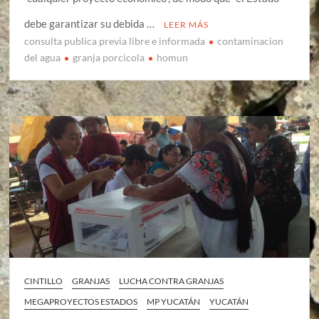
debe garantizar su debida …
LEER MÁS
consulta publica previa libre e informada
contaminacion
del agua
granja porcicola
homun
CINTILLO
GRANJAS
LUCHA CONTRA GRANJAS
MEGAPROYECTOS ESTADOS
MP YUCATÁN
YUCATÁN