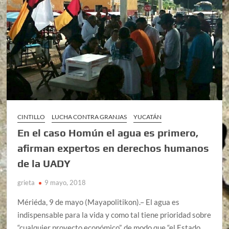
CINTILLO
LUCHA CONTRA GRANJAS
YUCATÁN
En el caso Homún el agua es primero,
afirman expertos en derechos humanos
de la UADY
grieta
9 mayo, 2018
Mériéda, 9 de mayo (Mayapolitikon).– El agua es
indispensable para la vida y como tal tiene prioridad sobre
“cualquier proyecto económico”, de modo que “el Estado