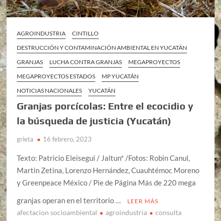
AGROINDUSTRIA
CINTILLO
DESTRUCCIÓN Y CONTAMINACIÓN AMBIENTAL EN YUCATÁN
GRANJAS
LUCHA CONTRA GRANJAS
MEGAPROYECTOS
MEGAPROYECTOS ESTADOS
MP YUCATÁN
NOTICIAS NACIONALES
YUCATÁN
Granjas porcícolas: Entre el ecocidio y
la búsqueda de justicia (Yucatán)
grieta
16 febrero, 2023
Texto: Patricio Eleisegui / Jaltun* /Fotos: Robin Canul,
Martin Zetina, Lorenzo Hernández, Cuauhtémoc Moreno
y Greenpeace México / Pie de Página Más de 220 mega
granjas operan en el territorio …
LEER MÁS
afectacion socioambiental
agroindustria
consulta