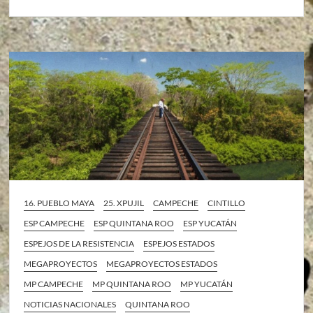
16. PUEBLO MAYA
25. XPUJIL
CAMPECHE
CINTILLO
ESP CAMPECHE
ESP QUINTANA ROO
ESP YUCATÁN
ESPEJOS DE LA RESISTENCIA
ESPEJOS ESTADOS
MEGAPROYECTOS
MEGAPROYECTOS ESTADOS
MP CAMPECHE
MP QUINTANA ROO
MP YUCATÁN
NOTICIAS NACIONALES
QUINTANA ROO