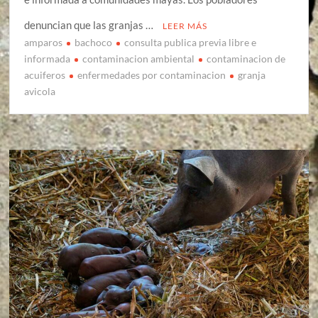
denuncian que las granjas …
LEER MÁS
amparos
bachoco
consulta publica previa libre e
informada
contaminacion ambiental
contaminacion de
acuiferos
enfermedades por contaminacion
granja
avicola