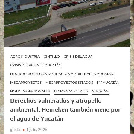
AGROINDUSTRIA
CINTILLO
CRISIS DEL AGUA
CRISIS DEL AGUA EN YUCATÁN
DESTRUCCIÓN Y CONTAMINACIÓN AMBIENTAL EN YUCATÁN
MEGAPROYECTOS
MEGAPROYECTOS ESTADOS
MP YUCATÁN
NOTICIAS NACIONALES
TEMAS NACIONALES
YUCATÁN
Derechos vulnerados y atropello
ambiental: Heineken también viene por
el agua de Yucatán
grieta
1 julio, 2025