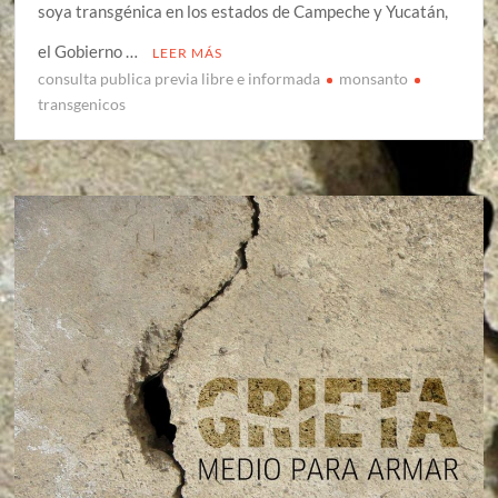
soya transgénica en los estados de Campeche y Yucatán,
el Gobierno …
LEER MÁS
consulta publica previa libre e informada
monsanto
transgenicos