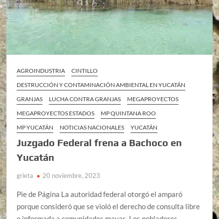
AGROINDUSTRIA
CINTILLO
DESTRUCCIÓN Y CONTAMINACIÓN AMBIENTAL EN YUCATÁN
GRANJAS
LUCHA CONTRA GRANJAS
MEGAPROYECTOS
MEGAPROYECTOS ESTADOS
MP QUINTANA ROO
MP YUCATÁN
NOTICIAS NACIONALES
YUCATÁN
Juzgado Federal frena a Bachoco en
Yucatán
grieta
20 noviembre, 2023
Pie de Página La autoridad federal otorgó el amparó
porque consideró que se violó el derecho de consulta libre
e informada a comunidades mayas. Los pobladores