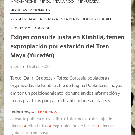
MP CAMPECHE
MP QUINTANA ROO
MP YUCATÁN
NOTICIAS NACIONALES
RESISTENCIA AL TREN MAYA EN LA PENÍNSULA DE YUCATÁN
TREN MAYA
YUCATÁN
Exigen consulta justa en Kimbilá, temen
expropiación por estación del Tren
Maya (Yucatán)
grieta
16 abril, 2021
Texto: Daliri Oropeza / Fotos: Cortesía pobladoras
organizadas de Kimbilá /Pie de Página Pobladores mayas
emiten un posicionamiento; denuncian desinformación y
malas prácticas por parte de autoridades ejidales y
federales, …
LEER MÁS
consulta publica previa libre e informada
despojo de
tierras
ejidatarios
expropiacion de tierras
tierras
ejidales
tren maya