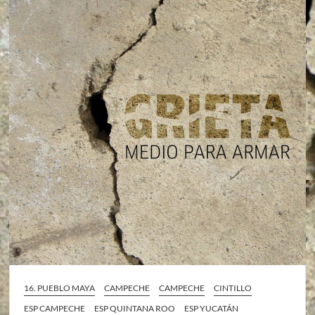
16. PUEBLO MAYA
CAMPECHE
CAMPECHE
CINTILLO
ESP CAMPECHE
ESP QUINTANA ROO
ESP YUCATÁN