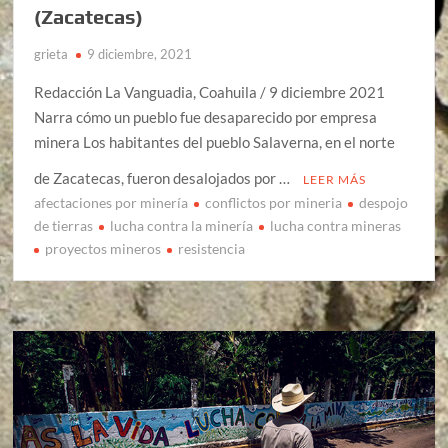
(Zacatecas)
grieta
9 diciembre, 2021
Redacción La Vanguadia, Coahuila / 9 diciembre 2021
Narra cómo un pueblo fue desaparecido por empresa
minera Los habitantes del pueblo Salaverna, en el norte
de Zacatecas, fueron desalojados por …
LEER MÁS
afectaciones por minería
conflictos por mineria
despojo
de tierras
lucha contra la minería
lucha contra mineras
proyectos mineros
resistencia