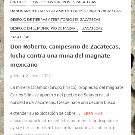
CINTILLO
CONFLICTOS MINEROS EN ZACATECAS
DAÑOS AMBIENTALES Y A LA SALUD POR MINERÍA EN ZACATECAS
DESPOJO DE TIERRAS Y TERRITORIOS EN ZACATECAS
DESPOJO EN EL MUNICIPIO DE MAZAPIL
ZACATECAS
ZACATECAS
Don Roberto, campesino de Zacatecas,
lucha contra una mina del magnate
mexicano
grieta
8 enero, 2022
La minera Ocampo (Grupo Frisco), propiedad del magnate
Carlos Slim, se apoderó del pueblo de Salaverna, al
noroeste de Zacatecas. Desde hace una década busca
extender su explotación de cobre …
LEER MÁS
abuso de autoridad
conflictos por mineria
despojo de
agua y tierras
fris
frisco
lucha contra la minería
negacion de la justicia