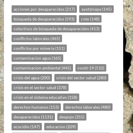
acciones por desaparecidos
(217)
ayotzinapa
(145)
búsqueda de desaparecidos
(593)
cnte
(148)
colectivos de búsqueda de desaparecidos
(413)
conflictos laborales
(465)
conflictos por mineria
(151)
contaminacion agua
(165)
contaminacion ambiental
(445)
covid-19
(532)
crisis del agua
(200)
crisis del sector salud
(280)
crisis en el sector salud
(378)
crisis en el sistema educativo
(158)
derechos humanos
(153)
derechos laborales
(480)
desaparecidos
(1131)
despojo
(355)
ecocidio
(147)
educacion
(209)