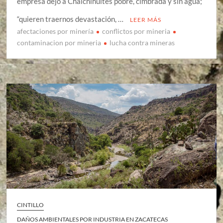
empresa dejó a Chalchihuites pobre, cimbrada y sin agua;
“quieren traernos devastación, …
LEER MÁS
afectaciones por minería
conflictos por mineria
contaminacion por mineria
lucha contra mineras
CINTILLO
DAÑOS AMBIENTALES POR INDUSTRIA EN ZACATECAS