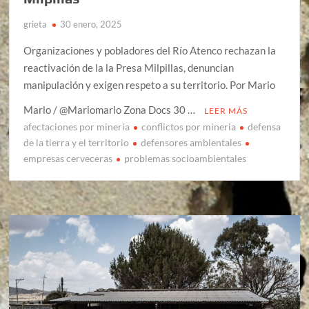
grieta
30 enero, 2025
Organizaciones y pobladores del Río Atenco rechazan la
reactivación de la la Presa Milpillas, denuncian
manipulación y exigen respeto a su territorio. Por Mario
Marlo / @Mariomarlo Zona Docs 30 …
LEER MÁS
afectaciones por minería
conflictos por mineria
defensa
de la tierra y el territorio
defensores ambientales
empresas cerveceras
problemas socioambientales