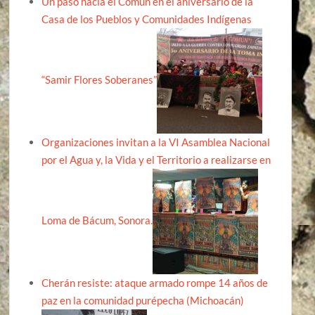
Un paso hacia el Común en el aniversario de la
Casa de los Pueblos y Comunidades Indígenas
“Samir Flores Soberanes”
Organizaciones invitan a la VI Asamblea Nacional
por el Agua y, la Vida y el Territorio a realizarse en
Loma de Bácum, Sonora.
Cherán resiste: ataque armado rompe 14 años de
paz en la comunidad purépecha (Michoacán)