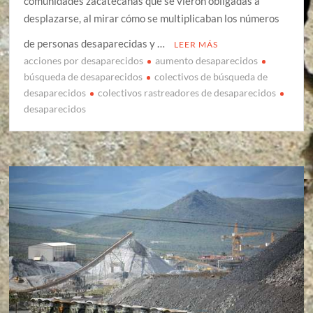
comunidades zacatecanas que se vieron obligadas a
desplazarse, al mirar cómo se multiplicaban los números
de personas desaparecidas y …
LEER MÁS
acciones por desaparecidos
aumento desaparecidos
búsqueda de desaparecidos
colectivos de búsqueda de
desaparecidos
colectivos rastreadores de desaparecidos
desaparecidos