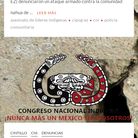
EZ) denunciaron un ataque armado contra la comunidad
nahua de …
LEER MÁS
asesinato de lideres indigenas
cipog-ez
cni
policía
comunitaria
CINTILLO
CNI
DENUNCIAS