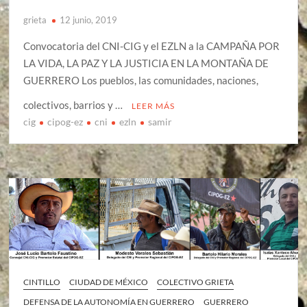
grieta
12 junio, 2019
Convocatoria del CNI-CIG y el EZLN a la CAMPAÑA POR
LA VIDA, LA PAZ Y LA JUSTICIA EN LA MONTAÑA DE
GUERRERO Los pueblos, las comunidades, naciones,
colectivos, barrios y …
LEER MÁS
cig
cipog-ez
cni
ezln
samir
CINTILLO
CIUDAD DE MÉXICO
COLECTIVO GRIETA
DEFENSA DE LA AUTONOMÍA EN GUERRERO
GUERRERO