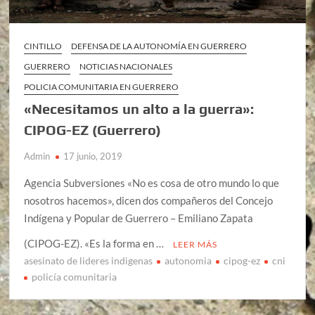
CINTILLO
DEFENSA DE LA AUTONOMÍA EN GUERRERO
GUERRERO
NOTICIAS NACIONALES
POLICIA COMUNITARIA EN GUERRERO
«Necesitamos un alto a la guerra»:
CIPOG-EZ (Guerrero)
Admin
17 junio, 2019
Agencia Subversiones «No es cosa de otro mundo lo que
nosotros hacemos», dicen dos compañeros del Concejo
Indígena y Popular de Guerrero – Emiliano Zapata
(CIPOG-EZ). «Es la forma en …
LEER MÁS
asesinato de lideres indigenas
autonomia
cipog-ez
cni
policía comunitaria