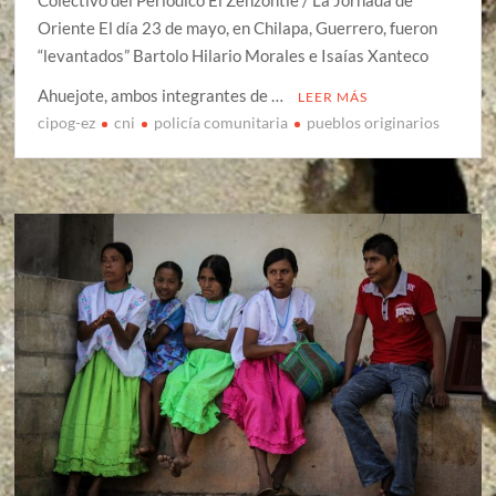
Colectivo del Periódico El Zenzontle / La Jornada de
Oriente El día 23 de mayo, en Chilapa, Guerrero, fueron
“levantados” Bartolo Hilario Morales e Isaías Xanteco
Ahuejote, ambos integrantes de …
LEER MÁS
cipog-ez
cni
policía comunitaria
pueblos originarios