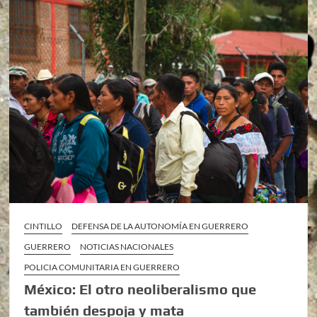
CINTILLO
DEFENSA DE LA AUTONOMÍA EN GUERRERO
GUERRERO
NOTICIAS NACIONALES
POLICIA COMUNITARIA EN GUERRERO
México: El otro neoliberalismo que
también despoja y mata