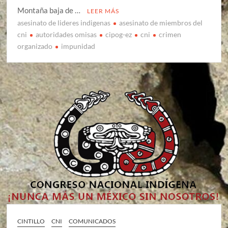
Montaña baja de …
LEER MÁS
asesinato de lideres indigenas
asesinato de miembros del
cni
autoridades omisas
cipog-ez
cni
crimen
organizado
impunidad
CINTILLO
CNI
COMUNICADOS