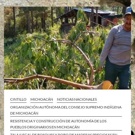
CINTILLO
MICHOACÁN
NOTICIAS NACIONALES
ORGANIZACIÓN AUTÓNOMA DEL CONSEJO SUPREMO INDÍGENA
DE MICHOACÁN
RESISTENCIA Y CONSTRUCCIÓN DE AUTONOMÍA DE LOS
PUEBLOS ORIGINARIOS EN MICHOACÁN
TALA ILEGAL DE BOSQUES Y ROBO DE MADERAS PRECIOSAS EN