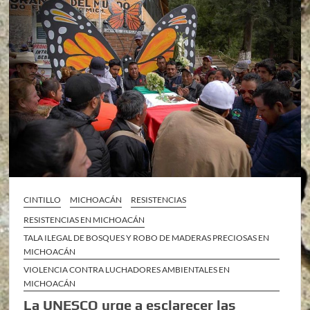
CINTILLO
MICHOACÁN
RESISTENCIAS
RESISTENCIAS EN MICHOACÁN
TALA ILEGAL DE BOSQUES Y ROBO DE MADERAS PRECIOSAS EN
MICHOACÁN
VIOLENCIA CONTRA LUCHADORES AMBIENTALES EN
MICHOACÁN
La UNESCO urge a esclarecer las