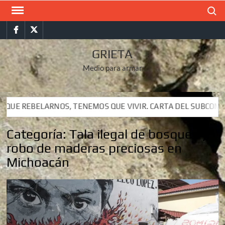
Saltar
Buscar
al
Facebook
Twitter
contenido
GRIETA
Medio para armar
UE VIVIR. CARTA DEL SUBCOMANDANTE INSURGENTE MOISÉS A 
UE VIVIR. CARTA DEL SUBCOMANDANTE INSURGENTE MOISÉS A 
Categoría:
Tala ilegal de bosques y
robo de maderas preciosas en
Michoacán