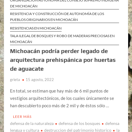
ORGANIZACIÓN AUTÓNOMA DEL CONSEJO SUPREMO INDÍGENA
DE MICHOACÁN
RESISTENCIA Y CONSTRUCCIÓN DE AUTONOMÍA DE LOS
PUEBLOS ORIGINARIOS EN MICHOACÁN
RESISTENCIAS EN MICHOACÁN
TALA ILEGAL DE BOSQUES Y ROBO DE MADERAS PRECIOSAS EN
MICHOACÁN
Michoacán podría perder legado de
arquitectura prehispánica por huertas
de aguacate
grieta
15 agosto, 2022
En total, se estiman que hay más de 6 mil puntos de
vestigios arquitectónicos, de los cuales únicamente se
han descubierto poco más de 2 mil y de éstos sólo …
LEER MÁS
defensa de la naturaleza
defensa de los bosques
defensa
lengua y cultura
destruccion del patrimonio historico
la