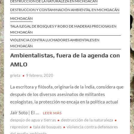
DESTRUCCIÓN DE LA NATURALEZA EN MICHOACÁN
DESTRUCCION Y CONTAMINACIÓN AMBIENTAL EN MICHOACÁN
MICHOACÁN
TALA ILEGAL DE BOSQUES Y ROBO DE MADERAS PRECIOSAS EN
MICHOACÁN
VIOLENCIA CONTRA LUCHADORES AMBIENTALES EN
MICHOACÁN
Ambientalistas, fuera de la agenda con
AMLO
grieta
9 febrero, 2020
La escritora y filósofa, originaria de la India, considera que
después de los diversos asesinatos de militantes
ecologistas, la protección no encaja en la política actual
Jair Soto | El …
LEER MÁS
despojo de agua y tierras
destrucción de la naturaleza
represion
tala de bosques
violencia contra defensores
del medio ambiente