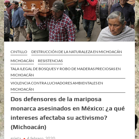
CINTILLO
DESTRUCCIÓN DE LA NATURALEZA EN MICHOACÁN
MICHOACÁN
RESISTENCIAS
TALA ILEGAL DE BOSQUES Y ROBO DE MADERAS PRECIOSAS EN
MICHOACÁN
VIOLENCIA CONTRA LUCHADORES AMBIENTALES EN
MICHOACÁN
Dos defensores de la mariposa
monarca asesinados en México: ¿a qué
intereses afectaba su activismo?
(Michoacán)
grieta
4 febrero, 2020