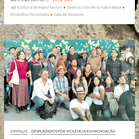
agricultura de exportacion
destrucción de la naturaleza
incendios forestales
tala de bosques
CINTILLO
DESPLAZADOS POR VIOLENCIA EN MICHOACÁN