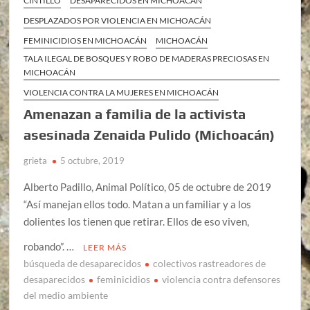
CINTILLO
DESAPARECIDOS EN MICHOACÁN
DESPLAZADOS POR VIOLENCIA EN MICHOACÁN
FEMINICIDIOS EN MICHOACÁN
MICHOACÁN
TALA ILEGAL DE BOSQUES Y ROBO DE MADERAS PRECIOSAS EN
MICHOACÁN
VIOLENCIA CONTRA LA MUJERES EN MICHOACÁN
Amenazan a familia de la activista
asesinada Zenaida Pulido (Michoacán)
grieta
5 octubre, 2019
Alberto Padillo, Animal Político, 05 de octubre de 2019
“Así manejan ellos todo. Matan a un familiar y a los
dolientes los tienen que retirar. Ellos de eso viven,
robando”. …
LEER MÁS
búsqueda de desaparecidos
colectivos rastreadores de
desaparecidos
feminicidios
violencia contra defensores
del medio ambiente