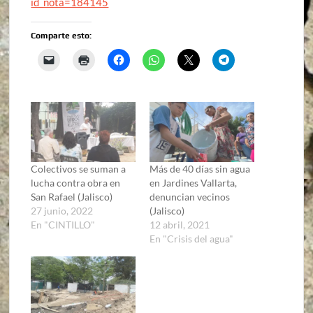
id_nota=184145
Comparte esto:
Colectivos se suman a
Más de 40 días sin agua
lucha contra obra en
en Jardines Vallarta,
San Rafael (Jalisco)
denuncian vecinos
27 junio, 2022
(Jalisco)
En "CINTILLO"
12 abril, 2021
En "Crisis del agua"