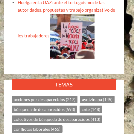
Huelga en la UAZ: ante el tortuguismo de las
autoridades, propuestas y trabajo organizativo de
los trabajadores
TEMAS
acciones por desaparecidos
(217)
ayotzinapa
(145)
búsqueda de desaparecidos
(593)
cnte
(148)
colectivos de búsqueda de desaparecidos
(413)
conflictos laborales
(465)