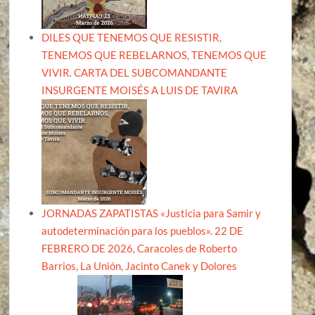
DILES QUE TENEMOS QUE RESISTIR,
TENEMOS QUE REBELARNOS, TENEMOS QUE
VIVIR. CARTA DEL SUBCOMANDANTE
INSURGENTE MOISÉS A LUIS DE TAVIRA
JORNADAS ZAPATISTAS «Justicia para Samir y
autodeterminación para los pueblos». 22 DE
FEBRERO DE 2026, Caracoles de Roberto
Barrios, La Unión, Jacinto Canek y Dolores