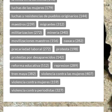
luchas de las mujeres
(179)
luchas y resistencias de pueblos originarios
(144)
maestros
(239)
migrantes
(312)
militarizacion
(272)
mineria
(340)
movilizaciones maestros
(156)
oaxaca
(282)
precariedad laboral
(272)
protesta
(198)
protestas por desaparecidos
(142)
reforma educativa
(512)
represion
(289)
tren maya
(382)
violencia contra las mujeres
(407)
violencia contra mujeres
(159)
violencia contra periodistas
(327)