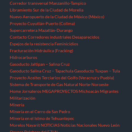
Corredor transversal Manzanillo-Tampico
Libramiento Sur de la Ciudad de Morelia
Nuevo Aeropuerto de la Ciudad de México (México)
Proyecto Cuyutlán-Puerto (Colima)
Supercarretera Mazatlán-Durango
Contacto
Corredores industriales
Desaparecidos
Espejos de la resistencia
Feminicidios
Fracturación Hidráulica (Fracking)
Hidrocarburos
Gasoducto Jaltipan – Salina Cruz
Gasoducto Salina Cruz – Tapachula
Gasoducto Tuxpan – Tula
Proyecto Aceites Terciarios del Golfo (Veracruz y Puebla)
Sistema de Transporte de Gas Natural Norte-Noroeste
Home
Jornaleros
MEGAPROYECTOS
Michoacán
Migrantes
Militarización
Minería
Minería en el Cerro de San Pedro
Minería en el Istmo de Tehuantepec
Morelos
Nayarit
NOTICIAS
Noticias Nacionales
Nuevo León
Oaxaca
Palabras del EZLN