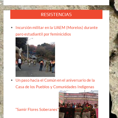
RESISTENCIAS
Incursión militar en la UAEM (Morelos) durante
paro estudiantil por feminicidios
Un paso hacia el Común en el aniversario de la
Casa de los Pueblos y Comunidades Indígenas
“Samir Flores Soberanes”