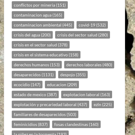
conflictos por mineria
(151)
contaminacion agua
(165)
contaminacion ambiental
(445)
covid-19
(532)
crisis del agua
(200)
crisis del sector salud
(280)
crisis en el sector salud
(378)
crisis en el sistema educativo
(158)
derechos humanos
(153)
derechos laborales
(480)
desaparecidos
(1131)
despojo
(355)
ecocidio
(147)
educacion
(209)
estado de mexico
(387)
explotacion laboral
(163)
explotación y precariedad laboral
(437)
ezln
(225)
familiares de desaparecidos
(503)
feminicidios
(837)
fosas clandestinas
(160)
la niñez en la tormenta
(193)