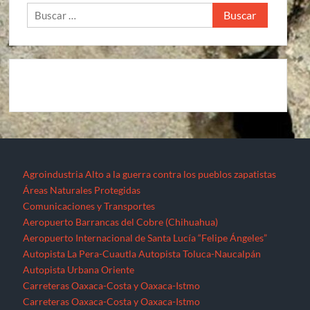
Buscar:
Agroindustria
Alto a la guerra contra los pueblos zapatistas
Áreas Naturales Protegidas
Comunicaciones y Transportes
Aeropuerto Barrancas del Cobre (Chihuahua)
Aeropuerto Internacional de Santa Lucía “Felipe Ángeles”
Autopista La Pera-Cuautla
Autopista Toluca-Naucalpán
Autopista Urbana Oriente
Carreteras Oaxaca-Costa y Oaxaca-Istmo
Carreteras Oaxaca-Costa y Oaxaca-Istmo