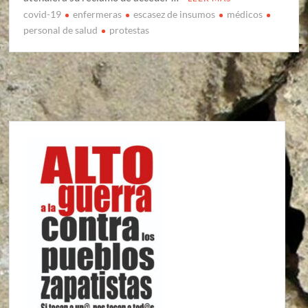
covid-19
enfermeras
escasez de insumos
médicos
personal de salud
protestas