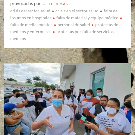
provocadas por …
LEER MÁS
crisis del sector salud
crisis en el sector salud
falta de
insumos en hospitales
falta de material y equipo médico
falta de medicamentos
personal de salud
protestas de
medicos y enfermeras
protestas por falta de servicios
médicos