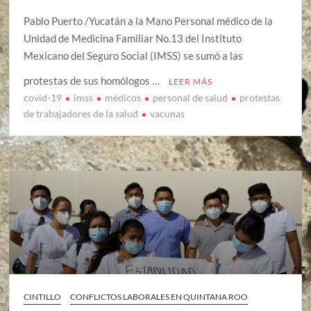
Pablo Puerto /Yucatán a la Mano Personal médico de la
Unidad de Medicina Familiar No.13 del Instituto
Mexicano del Seguro Social (IMSS) se sumó a las
protestas de sus homólogos …
LEER MÁS
covid-19
imss
médicos
personal de salud
protestas
de trabajadores de la salud
vacunas
CINTILLO
CONFLICTOS LABORALES EN QUINTANA ROO