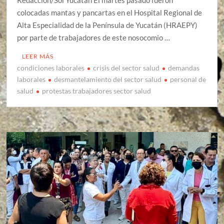
Redacción/Sol Yucatán El martes pasado fueron
colocadas mantas y pancartas en el Hospital Regional de
Alta Especialidad de la Península de Yucatán (HRAEPY)
por parte de trabajadores de este nosocomio …
LEER MÁS
condiciones laborales
crisis del sector salud
demandas
laborales
desmantelamiento del sector salud
personal de
salud
protestas trabajadores sector salud