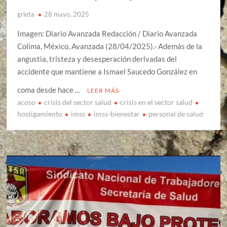
grieta
28 mayo, 2025
Imagen: Diario Avanzada Redacción / Diario Avanzada
Colima, México, Avanzada (28/04/2025).- Además de la
angustia, tristeza y desesperación derivadas del
accidente que mantiene a Ismael Saucedo González en
coma desde hace …
LEER MÁS
acoso
crisis del sector salud
crisis en el sector salud
hostigamiento
imss
imss-bienestar
personal de salud