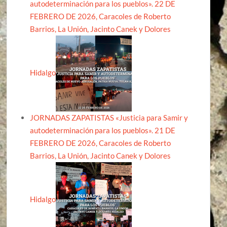
autodeterminación para los pueblos». 22 DE
FEBRERO DE 2026, Caracoles de Roberto
Barrios, La Unión, Jacinto Canek y Dolores
Hidalgo
JORNADAS ZAPATISTAS «Justicia para Samir y
autodeterminación para los pueblos». 21 DE
FEBRERO DE 2026, Caracoles de Roberto
Barrios, La Unión, Jacinto Canek y Dolores
Hidalgo