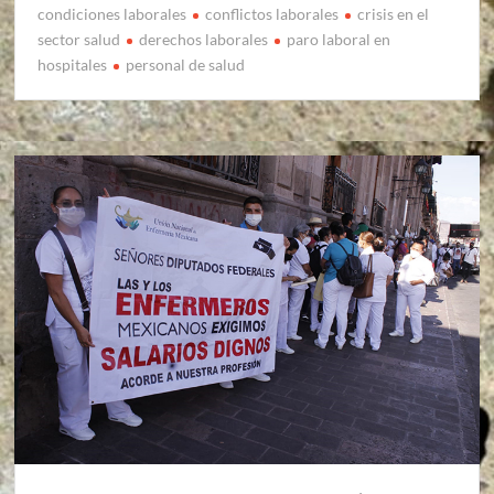
condiciones laborales
conflictos laborales
crisis en el
sector salud
derechos laborales
paro laboral en
hospitales
personal de salud