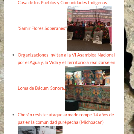
Casa de los Pueblos y Comunidades Indígenas
“Samir Flores Soberanes”
Organizaciones invitan a la VI Asamblea Nacional
por el Agua y, la Vida y el Territorio a realizarse en
Loma de Bácum, Sonora.
Cherán resiste: ataque armado rompe 14 años de
paz en la comunidad purépecha (Michoacán)