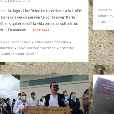
ta
1 febrero, 2021
covid-19
udia Arriaga / Haz Ruido Le recordaron a la UADY
laborales
 tiene una deuda pendiente con la joven Karla
trabajado
iérrez, quien perdió la vida en un consultorio de
dziú. Demandan …
LEER MÁS
is en el sector salud
estudiantes medicina
inicidios
movilizaciones medicos
protestas
bajadores sector salud