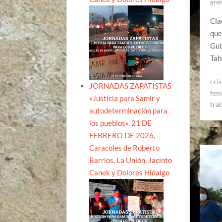
grie
Cla
que
Gut
Tah
cris
JORNADAS ZAPATISTAS
fem
«Justicia para Samir y
tra
autodeterminación para
los pueblos». 21 DE
FEBRERO DE 2026,
Caracoles de Roberto
Barrios, La Unión, Jacinto
Canek y Dolores Hidalgo