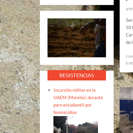
grie
Sar
50 
Can
de 
cov
tra
RESISTENCIAS
Incursión militar en la
UAEM (Morelos) durante
paro estudiantil por
feminicidios