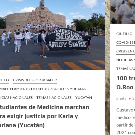
CINTILLO
COVID-19
CRISIS EN
NOTICIAS
TEMAS NA
100 tr
TILLO
CRISIS DEL SECTOR SALUD
Q.Roo
MANTELAMIENTO DEL SECTOR SALUD EN YUCATÁN
ICIAS NACIONALES
TEMAS NACIONALES
YUCATÁN
grieta
2
tudiantes de Medicina marchan
Gustavo 
ra exigir justicia por Karla y
médico re
riana (Yucatán)
partir de
2021 co