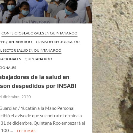
CONFLICTOS LABORALES EN QUINTANA ROO
 EN QUINTANA ROO
CRISIS DEL SECTOR SALUD
 EL SECTOR SALUD EN QUINTANA ROO
 NACIONALES
QUINTANA ROO
CIONALES
abajadores de la salud en
 son despedidos por INSABI
4 diciembre, 2020
Guardian / Yucatán a la Mano Personal
cibió el aviso de que su contrato termina a
l 31 de diciembre. Quintana Roo empezará el
n 100 …
LEER MÁS