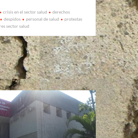
crisis en el sector salud
derechos
despidos
personal de salud
protestas
res sector salud