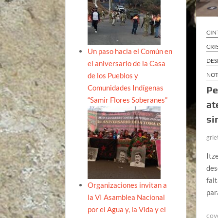
CIN
CRI
Un paso hacia el Común en
DES
el aniversario de la Casa
de los Pueblos y
NOT
Comunidades Indígenas
Pe
“Samir Flores Soberanes”
at
si
grie
Itz
des
fal
Organizaciones invitan a
par
la VI Asamblea Nacional
por el Agua y, la Vida y el
cov