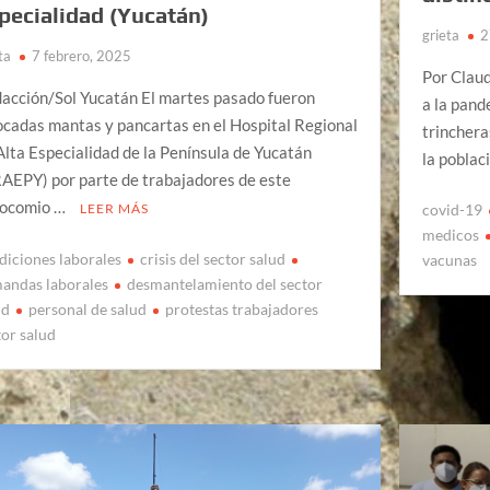
pecialidad (Yucatán)
grieta
2
ta
7 febrero, 2025
Por Claud
acción/Sol Yucatán El martes pasado fueron
a la pan
ocadas mantas y pancartas en el Hospital Regional
trinchera
Alta Especialidad de la Península de Yucatán
la poblac
AEPY) por parte de trabajadores de este
ocomio …
covid-19
LEER MÁS
medicos
diciones laborales
crisis del sector salud
vacunas
andas laborales
desmantelamiento del sector
ud
personal de salud
protestas trabajadores
tor salud