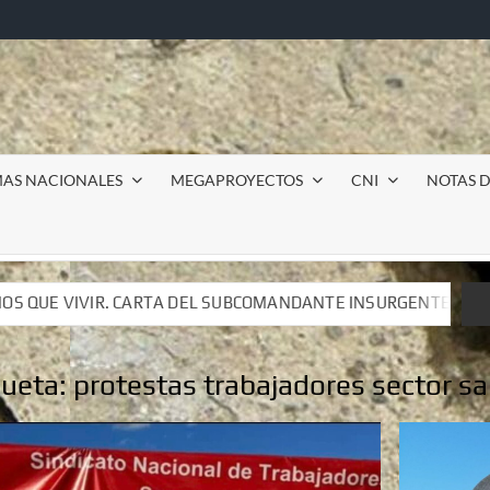
MAS NACIONALES
MEGAPROYECTOS
CNI
NOTAS D
COMANDANTE INSURGENTE MOISÉS A LUIS DE TAVIRA
In
COMANDANTE INSURGENTE MOISÉS A LUIS DE TAVIRA
In
queta:
protestas trabajadores sector sa