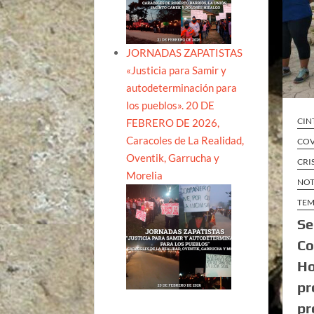
JORNADAS ZAPATISTAS
«Justicia para Samir y
autodeterminación para
los pueblos». 20 DE
CIN
FEBRERO DE 2026,
Caracoles de La Realidad,
COV
Oventik, Garrucha y
CRI
Morelia
NOT
TEM
Se
Co
Ho
pr
pr