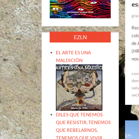
es
grie
Red
col
EZLN
de 
(HR
EL ARTE ES UNA
nos
MALDICIÓN
con
dem
sal
sec
DILES QUE TENEMOS
QUE RESISTIR, TENEMOS
QUE REBELARNOS,
TENEMOS QUE VIVIR.