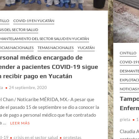
TILLO
COVID-19 EN YUCATÁN
SIS DEL SECTOR SALUD
MANTELAMIENTO DEL SECTOR SALUD EN YUCATÁN
ICIAS NACIONALES
TEMAS NACIONALES
YUCATÁN
CINTILLO
rsonal médico encargado de
COVID-19
ender a pacientes COVID-19 sigue
DESMANTE
n recibir pago en Yucatán
EXPLOTAC
ta
24 septiembre, 2020
NOTICIAS
Tampoc
el Chan / Noticaribe MÉRIDA, MX.- A pesar que
Enferm
de el pasado 15 de septiembre se dio a conocer la
ta de pago a personal médico que fue contratado
grieta
1
a …
LEER MÁS
Claudia A
d-19
crisis en el sector salud
protestas