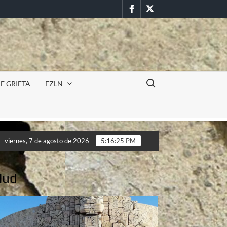
Facebook
Twitter
Buscar:
E GRIETA
EZLN
cursión militar en la UAEM (Morelos) durante paro estudiantil po
viernes, 7 de agosto de 2026
5:16:28 PM
cursión militar en la UAEM (Morelos) durante paro estudiantil po
lud