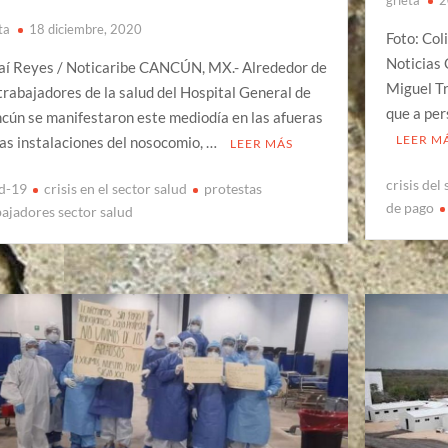
ta
18 diciembre, 2020
Foto: Co
Noticias 
aí Reyes / Noticaribe CANCÚN, MX.- Alrededor de
Miguel T
trabajadores de la salud del Hospital General de
que a per
cún se manifestaron este mediodía en las afueras
LEER M
las instalaciones del nosocomio, …
LEER MÁS
crisis del
d-19
crisis en el sector salud
protestas
de pago
bajadores sector salud