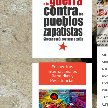
CIN
CRI
Encuentros
DES
Internacionales
Rebeldías y
EXP
Resistencias
NOT
PRE
TEM
Cr