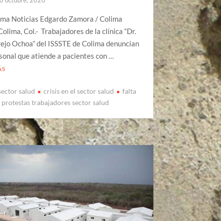
lima Noticias Edgardo Zamora / Colima
Colima, Col.- Trabajadores de la clínica “Dr.
rejo Ochoa” del ISSSTE de Colima denuncian
sonal que atiende a pacientes con …
ÁS
 sector salud
crisis en el sector salud
falta
protestas trabajadores sector salud