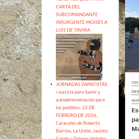
CARTA DEL
SUBCOMANDANTE
INSURGENTE MOISÉS A
LUIS DE TAVIRA
CIN
JORNADAS ZAPATISTAS
«Justicia para Samir y
DES
autodeterminación para
NOT
los pueblos». 22 DE
Es
FEBRERO DE 2026,
pa
Caracoles de Roberto
Ma
Barrios, La Unión, Jacinto
Canek y Dolores Hidalgo