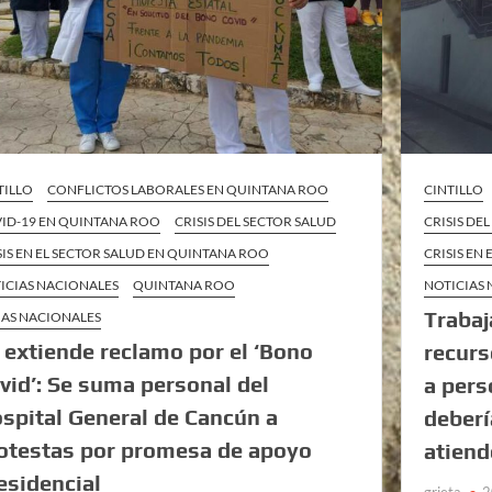
TILLO
CONFLICTOS LABORALES EN QUINTANA ROO
CINTILLO
ID-19 EN QUINTANA ROO
CRISIS DEL SECTOR SALUD
CRISIS DE
SIS EN EL SECTOR SALUD EN QUINTANA ROO
CRISIS EN
ICIAS NACIONALES
QUINTANA ROO
NOTICIAS
Trabaj
AS NACIONALES
 extiende reclamo por el ‘Bono
recurs
vid’: Se suma personal del
a pers
spital General de Cancún a
deberí
otestas por promesa de apoyo
atiend
esidencial
grieta
2