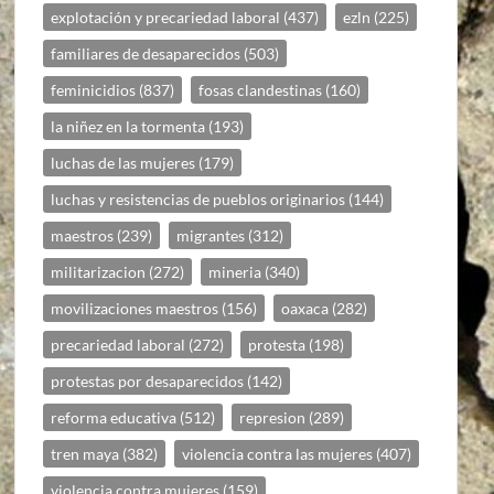
explotación y precariedad laboral
(437)
ezln
(225)
familiares de desaparecidos
(503)
feminicidios
(837)
fosas clandestinas
(160)
la niñez en la tormenta
(193)
luchas de las mujeres
(179)
luchas y resistencias de pueblos originarios
(144)
maestros
(239)
migrantes
(312)
militarizacion
(272)
mineria
(340)
movilizaciones maestros
(156)
oaxaca
(282)
precariedad laboral
(272)
protesta
(198)
protestas por desaparecidos
(142)
reforma educativa
(512)
represion
(289)
tren maya
(382)
violencia contra las mujeres
(407)
violencia contra mujeres
(159)