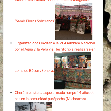
“Samir Flores Soberanes”
Organizaciones invitan a la VI Asamblea Nacional
por el Agua y, la Vida y el Territorio a realizarse en
Loma de Bácum, Sonora.
Cherán resiste: ataque armado rompe 14 años de
paz en la comunidad purépecha (Michoacán)