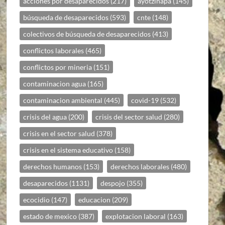
acciones por desaparecidos
(217)
ayotzinapa
(145)
búsqueda de desaparecidos
(593)
cnte
(148)
colectivos de búsqueda de desaparecidos
(413)
conflictos laborales
(465)
conflictos por mineria
(151)
contaminacion agua
(165)
contaminacion ambiental
(445)
covid-19
(532)
crisis del agua
(200)
crisis del sector salud
(280)
crisis en el sector salud
(378)
crisis en el sistema educativo
(158)
derechos humanos
(153)
derechos laborales
(480)
desaparecidos
(1131)
despojo
(355)
ecocidio
(147)
educacion
(209)
estado de mexico
(387)
explotacion laboral
(163)