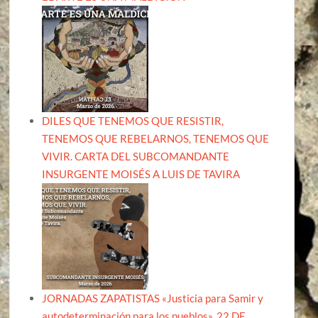
DILES QUE TENEMOS QUE RESISTIR,
TENEMOS QUE REBELARNOS, TENEMOS QUE
VIVIR. CARTA DEL SUBCOMANDANTE
INSURGENTE MOISÉS A LUIS DE TAVIRA
JORNADAS ZAPATISTAS «Justicia para Samir y
autodeterminación para los pueblos». 22 DE