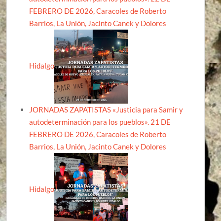
FEBRERO DE 2026, Caracoles de Roberto
Barrios, La Unión, Jacinto Canek y Dolores
Hidalgo
JORNADAS ZAPATISTAS «Justicia para Samir y
autodeterminación para los pueblos». 21 DE
FEBRERO DE 2026, Caracoles de Roberto
Barrios, La Unión, Jacinto Canek y Dolores
Hidalgo