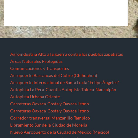
Agroindustria
Alto a la guerra contra los pueblos zapatistas
Áreas Naturales Protegidas
Comunicaciones y Transportes
Aeropuerto Barrancas del Cobre (Chihuahua)
Aeropuerto Internacional de Santa Lucía “Felipe Ángeles”
Autopista La Pera-Cuautla
Autopista Toluca-Naucalpán
Autopista Urbana Oriente
Carreteras Oaxaca-Costa y Oaxaca-Istmo
Carreteras Oaxaca-Costa y Oaxaca-Istmo
Corredor transversal Manzanillo-Tampico
Libramiento Sur de la Ciudad de Morelia
Nuevo Aeropuerto de la Ciudad de México (México)