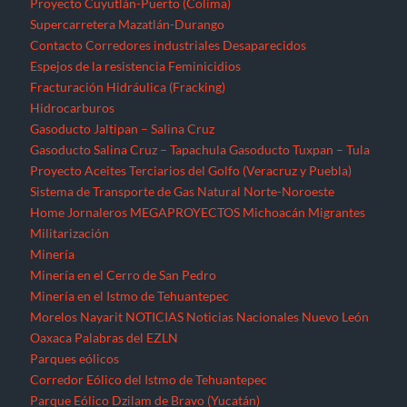
Proyecto Cuyutlán-Puerto (Colima)
Supercarretera Mazatlán-Durango
Contacto
Corredores industriales
Desaparecidos
Espejos de la resistencia
Feminicidios
Fracturación Hidráulica (Fracking)
Hidrocarburos
Gasoducto Jaltipan – Salina Cruz
Gasoducto Salina Cruz – Tapachula
Gasoducto Tuxpan – Tula
Proyecto Aceites Terciarios del Golfo (Veracruz y Puebla)
Sistema de Transporte de Gas Natural Norte-Noroeste
Home
Jornaleros
MEGAPROYECTOS
Michoacán
Migrantes
Militarización
Minería
Minería en el Cerro de San Pedro
Minería en el Istmo de Tehuantepec
Morelos
Nayarit
NOTICIAS
Noticias Nacionales
Nuevo León
Oaxaca
Palabras del EZLN
Parques eólicos
Corredor Eólico del Istmo de Tehuantepec
Parque Eólico Dzilam de Bravo (Yucatán)