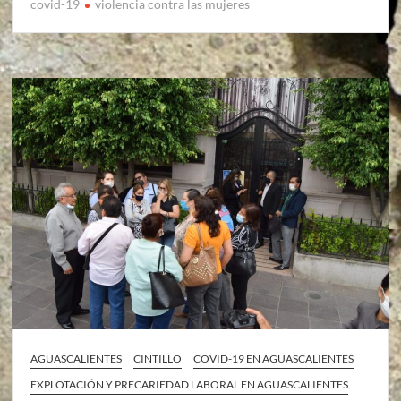
covid-19
violencia contra las mujeres
AGUASCALIENTES
CINTILLO
COVID-19 EN AGUASCALIENTES
EXPLOTACIÓN Y PRECARIEDAD LABORAL EN AGUASCALIENTES