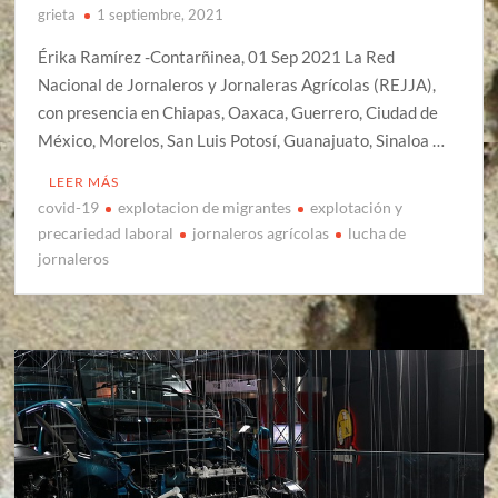
grieta
1 septiembre, 2021
Érika Ramírez -Contarñinea, 01 Sep 2021 La Red
Nacional de Jornaleros y Jornaleras Agrícolas (REJJA),
con presencia en Chiapas, Oaxaca, Guerrero, Ciudad de
México, Morelos, San Luis Potosí, Guanajuato, Sinaloa …
LEER MÁS
covid-19
explotacion de migrantes
explotación y
precariedad laboral
jornaleros agrícolas
lucha de
jornaleros