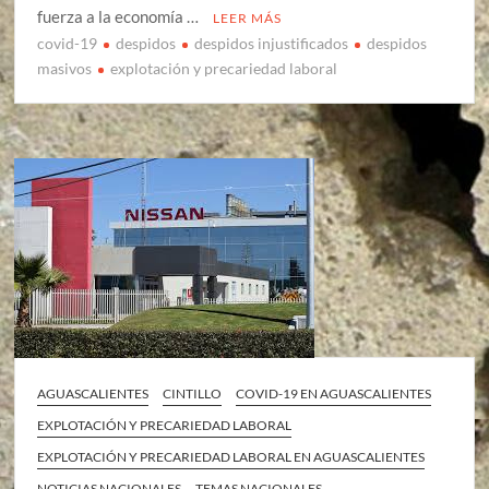
fuerza a la economía …
LEER MÁS
covid-19
despidos
despidos injustificados
despidos
masivos
explotación y precariedad laboral
AGUASCALIENTES
CINTILLO
COVID-19 EN AGUASCALIENTES
EXPLOTACIÓN Y PRECARIEDAD LABORAL
EXPLOTACIÓN Y PRECARIEDAD LABORAL EN AGUASCALIENTES
NOTICIAS NACIONALES
TEMAS NACIONALES