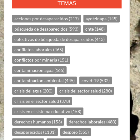
TEMAS
acciones por desaparecidos
(217)
ayotzinapa
(145)
búsqueda de desaparecidos
(593)
cnte
(148)
colectivos de búsqueda de desaparecidos
(413)
conflictos laborales
(465)
conflictos por mineria
(151)
contaminacion agua
(165)
contaminacion ambiental
(445)
covid-19
(532)
crisis del agua
(200)
crisis del sector salud
(280)
crisis en el sector salud
(378)
crisis en el sistema educativo
(158)
derechos humanos
(153)
derechos laborales
(480)
desaparecidos
(1131)
despojo
(355)