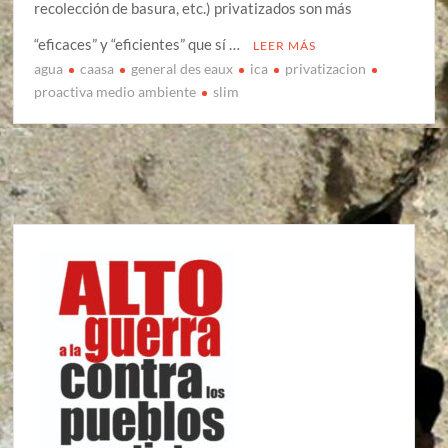
recolección de basura, etc.) privatizados son más
“eficaces” y “eficientes” que sí …
LEER MÁS
agua
caasa
general des eaux
ica
privatizacion
proactiva medio ambiente
slim