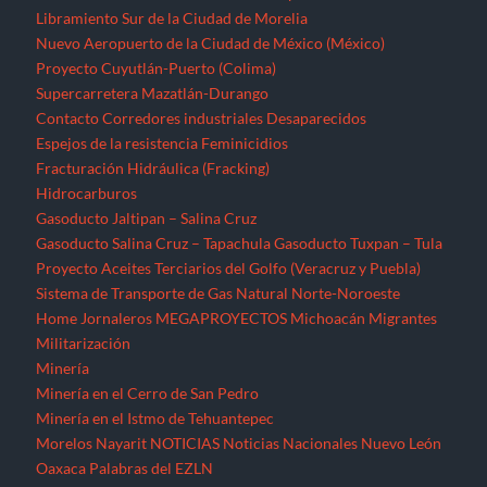
Libramiento Sur de la Ciudad de Morelia
Nuevo Aeropuerto de la Ciudad de México (México)
Proyecto Cuyutlán-Puerto (Colima)
Supercarretera Mazatlán-Durango
Contacto
Corredores industriales
Desaparecidos
Espejos de la resistencia
Feminicidios
Fracturación Hidráulica (Fracking)
Hidrocarburos
Gasoducto Jaltipan – Salina Cruz
Gasoducto Salina Cruz – Tapachula
Gasoducto Tuxpan – Tula
Proyecto Aceites Terciarios del Golfo (Veracruz y Puebla)
Sistema de Transporte de Gas Natural Norte-Noroeste
Home
Jornaleros
MEGAPROYECTOS
Michoacán
Migrantes
Militarización
Minería
Minería en el Cerro de San Pedro
Minería en el Istmo de Tehuantepec
Morelos
Nayarit
NOTICIAS
Noticias Nacionales
Nuevo León
Oaxaca
Palabras del EZLN