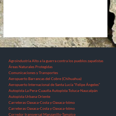
Agroindustria
Alto a la guerra contra los pueblos zapatistas
Áreas Naturales Protegidas
Comunicaciones y Transportes
Aeropuerto Barrancas del Cobre (Chihuahua)
Aeropuerto Internacional de Santa Lucía “Felipe Ángeles”
Autopista La Pera-Cuautla
Autopista Toluca-Naucalpán
Autopista Urbana Oriente
Carreteras Oaxaca-Costa y Oaxaca-Istmo
Carreteras Oaxaca-Costa y Oaxaca-Istmo
Corredor transversal Manzanillo-Tampico