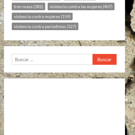
tren maya
(382)
violencia contra las mujeres
(407)
violencia contra mujeres
(159)
violencia contra periodistas
(327)
Buscar: