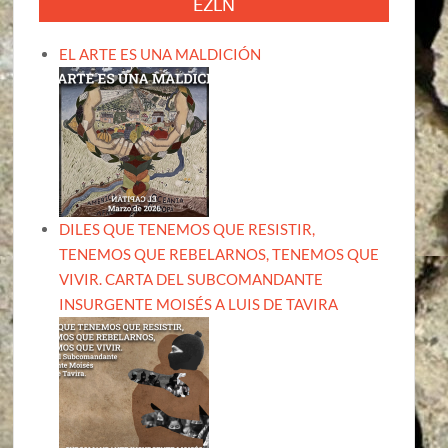
EZLN
EL ARTE ES UNA MALDICIÓN
DILES QUE TENEMOS QUE RESISTIR,
TENEMOS QUE REBELARNOS, TENEMOS QUE
VIVIR. CARTA DEL SUBCOMANDANTE
INSURGENTE MOISÉS A LUIS DE TAVIRA