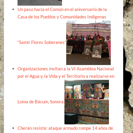
Un paso hacia el Común en el aniversario de la
Casa de los Pueblos y Comunidades Indígenas
“Samir Flores Soberanes”
Organizaciones invitan a la VI Asamblea Nacional
por el Agua y, la Vida y el Territorio a realizarse en
Loma de Bácum, Sonora.
Cherán resiste: ataque armado rompe 14 años de