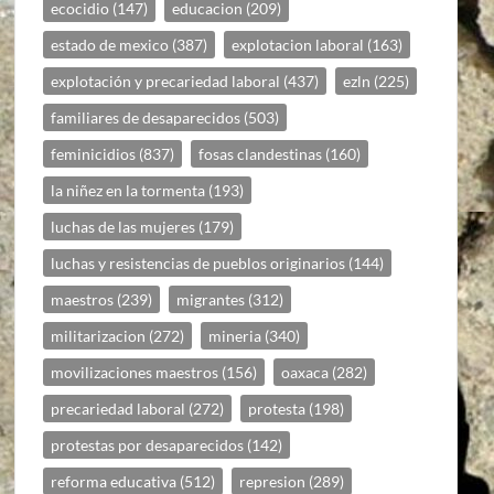
ecocidio
(147)
educacion
(209)
estado de mexico
(387)
explotacion laboral
(163)
explotación y precariedad laboral
(437)
ezln
(225)
familiares de desaparecidos
(503)
feminicidios
(837)
fosas clandestinas
(160)
la niñez en la tormenta
(193)
luchas de las mujeres
(179)
luchas y resistencias de pueblos originarios
(144)
maestros
(239)
migrantes
(312)
militarizacion
(272)
mineria
(340)
movilizaciones maestros
(156)
oaxaca
(282)
precariedad laboral
(272)
protesta
(198)
protestas por desaparecidos
(142)
reforma educativa
(512)
represion
(289)