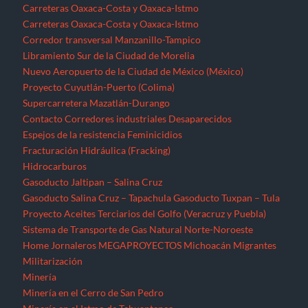
Carreteras Oaxaca-Costa y Oaxaca-Istmo
Carreteras Oaxaca-Costa y Oaxaca-Istmo
Corredor transversal Manzanillo-Tampico
Libramiento Sur de la Ciudad de Morelia
Nuevo Aeropuerto de la Ciudad de México (México)
Proyecto Cuyutlán-Puerto (Colima)
Supercarretera Mazatlán-Durango
Contacto
Corredores industriales
Desaparecidos
Espejos de la resistencia
Feminicidios
Fracturación Hidráulica (Fracking)
Hidrocarburos
Gasoducto Jaltipan – Salina Cruz
Gasoducto Salina Cruz – Tapachula
Gasoducto Tuxpan – Tula
Proyecto Aceites Terciarios del Golfo (Veracruz y Puebla)
Sistema de Transporte de Gas Natural Norte-Noroeste
Home
Jornaleros
MEGAPROYECTOS
Michoacán
Migrantes
Militarización
Minería
Minería en el Cerro de San Pedro