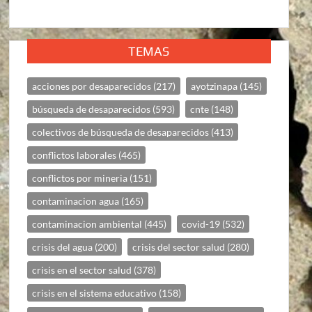
TEMAS
acciones por desaparecidos
(217)
ayotzinapa
(145)
búsqueda de desaparecidos
(593)
cnte
(148)
colectivos de búsqueda de desaparecidos
(413)
conflictos laborales
(465)
conflictos por mineria
(151)
contaminacion agua
(165)
contaminacion ambiental
(445)
covid-19
(532)
crisis del agua
(200)
crisis del sector salud
(280)
crisis en el sector salud
(378)
crisis en el sistema educativo
(158)