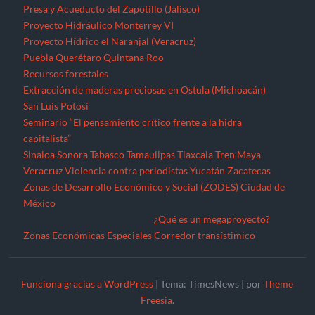
Presa y Acueducto del Zapotillo (Jalisco)
Proyecto Hidráulico Monterrey VI
Proyecto Hídrico el Naranjal (Veracruz)
Puebla
Querétaro
Quintana Roo
Recursos forestales
Extracción de maderas preciosas en Ostula (Michoacán)
San Luis Potosí
Seminario “El pensamiento crítico frente a la hidra
capitalista”
Sinaloa
Sonora
Tabasco
Tamaulipas
Tlaxcala
Tren Maya
Veracruz
Violencia contra periodistas
Yucatán
Zacatecas
Zonas de Desarrollo Económico y Social (ZODES) Ciudad de
México
¿Qué es un megaproyecto?
Zonas Económicas Especiales
Corredor transístimico
Funciona gracias a WordPress
|
Tema: TimesNews
|
por
Theme
Freesia
.