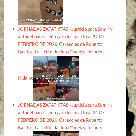
JORNADAS ZAPATISTAS «Justicia para Samir y
autodeterminación para los pueblos». 22 DE
FEBRERO DE 2026, Caracoles de Roberto
Barrios, La Unión, Jacinto Canek y Dolores
Hidalgo
JORNADAS ZAPATISTAS «Justicia para Samir y
autodeterminación para los pueblos». 21 DE
FEBRERO DE 2026, Caracoles de Roberto
Barrios, La Unión, Jacinto Canek y Dolores