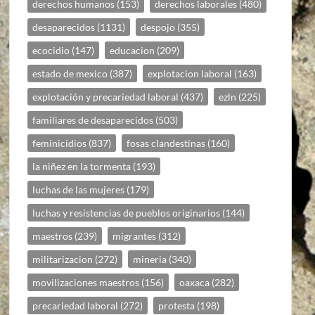
derechos humanos
(153)
derechos laborales
(480)
desaparecidos
(1131)
despojo
(355)
ecocidio
(147)
educacion
(209)
estado de mexico
(387)
explotacion laboral
(163)
explotación y precariedad laboral
(437)
ezln
(225)
familiares de desaparecidos
(503)
feminicidios
(837)
fosas clandestinas
(160)
la niñez en la tormenta
(193)
luchas de las mujeres
(179)
luchas y resistencias de pueblos originarios
(144)
maestros
(239)
migrantes
(312)
militarizacion
(272)
mineria
(340)
movilizaciones maestros
(156)
oaxaca
(282)
precariedad laboral
(272)
protesta
(198)