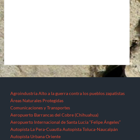
Agroindustria
Alto a la guerra contra los pueblos zapatistas
Áreas Naturales Protegidas
Comunicaciones y Transportes
Aeropuerto Barrancas del Cobre (Chihuahua)
Aeropuerto Internacional de Santa Lucía “Felipe Ángeles”
Autopista La Pera-Cuautla
Autopista Toluca-Naucalpán
Autopista Urbana Oriente