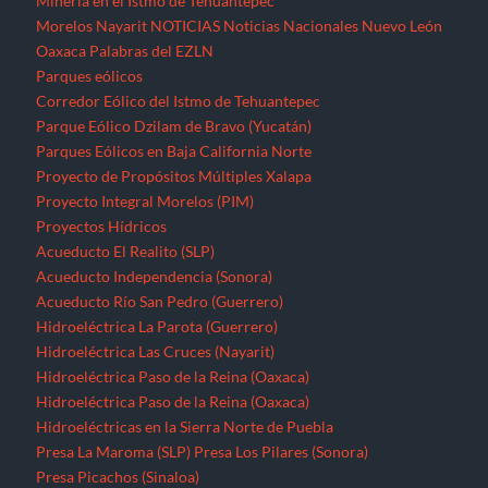
Minería en el Istmo de Tehuantepec
Morelos
Nayarit
NOTICIAS
Noticias Nacionales
Nuevo León
Oaxaca
Palabras del EZLN
Parques eólicos
Corredor Eólico del Istmo de Tehuantepec
Parque Eólico Dzilam de Bravo (Yucatán)
Parques Eólicos en Baja California Norte
Proyecto de Propósitos Múltiples Xalapa
Proyecto Integral Morelos (PIM)
Proyectos Hídricos
Acueducto El Realito (SLP)
Acueducto Independencia (Sonora)
Acueducto Río San Pedro (Guerrero)
Hidroeléctrica La Parota (Guerrero)
Hidroeléctrica Las Cruces (Nayarit)
Hidroeléctrica Paso de la Reina (Oaxaca)
Hidroeléctrica Paso de la Reina (Oaxaca)
Hidroeléctricas en la Sierra Norte de Puebla
Presa La Maroma (SLP)
Presa Los Pilares (Sonora)
Presa Picachos (Sinaloa)