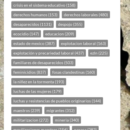
crisis en el sistema educativo
(158)
derechos humanos
(153)
derechos laborales
(480)
desaparecidos
(1131)
despojo
(355)
ecocidio
(147)
educacion
(209)
estado de mexico
(387)
explotacion laboral
(163)
explotación y precariedad laboral
(437)
ezln
(225)
familiares de desaparecidos
(503)
feminicidios
(837)
fosas clandestinas
(160)
la niñez en la tormenta
(193)
luchas de las mujeres
(179)
luchas y resistencias de pueblos originarios
(144)
maestros
(239)
migrantes
(312)
militarizacion
(272)
mineria
(340)
movilizaciones maestros
(156)
oaxaca
(282)