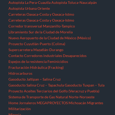
Autopista La Pera-Cuautla
Autopista Toluca-Naucalpán
Autopista Urbana Oriente
Carreteras Oaxaca-Costa y Oaxaca-Istmo
Carreteras Oaxaca-Costa y Oaxaca-Istmo
Corredor transversal Manzanillo-Tampico
Libramiento Sur de la Ciudad de Morelia
Nuevo Aeropuerto de la Ciudad de México (México)
Proyecto Cuyutlán-Puerto (Colima)
Supercarretera Mazatlán-Durango
Contacto
Corredores industriales
Desaparecidos
Espejos de la resistencia
Feminicidios
Fracturación Hidráulica (Fracking)
Hidrocarburos
Gasoducto Jaltipan – Salina Cruz
Gasoducto Salina Cruz – Tapachula
Gasoducto Tuxpan – Tula
Proyecto Aceites Terciarios del Golfo (Veracruz y Puebla)
Sistema de Transporte de Gas Natural Norte-Noroeste
Home
Jornaleros
MEGAPROYECTOS
Michoacán
Migrantes
Militarización
Minería