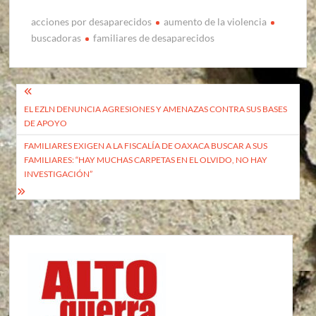
acciones por desaparecidos
aumento de la violencia
buscadoras
familiares de desaparecidos
Navegación
EL EZLN DENUNCIA AGRESIONES Y AMENAZAS CONTRA SUS BASES
de
DE APOYO
entradas
FAMILIARES EXIGEN A LA FISCALÍA DE OAXACA BUSCAR A SUS
FAMILIARES: “HAY MUCHAS CARPETAS EN EL OLVIDO, NO HAY
INVESTIGACIÓN”