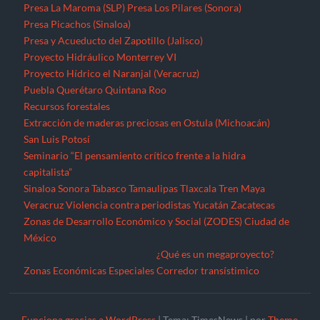
Presa La Maroma (SLP)
Presa Los Pilares (Sonora)
Presa Picachos (Sinaloa)
Presa y Acueducto del Zapotillo (Jalisco)
Proyecto Hidráulico Monterrey VI
Proyecto Hídrico el Naranjal (Veracruz)
Puebla
Querétaro
Quintana Roo
Recursos forestales
Extracción de maderas preciosas en Ostula (Michoacán)
San Luis Potosí
Seminario “El pensamiento crítico frente a la hidra
capitalista”
Sinaloa
Sonora
Tabasco
Tamaulipas
Tlaxcala
Tren Maya
Veracruz
Violencia contra periodistas
Yucatán
Zacatecas
Zonas de Desarrollo Económico y Social (ZODES) Ciudad de
México
¿Qué es un megaproyecto?
Zonas Económicas Especiales
Corredor transístimico
Funciona gracias a WordPress
|
Tema: TimesNews
|
por
Theme