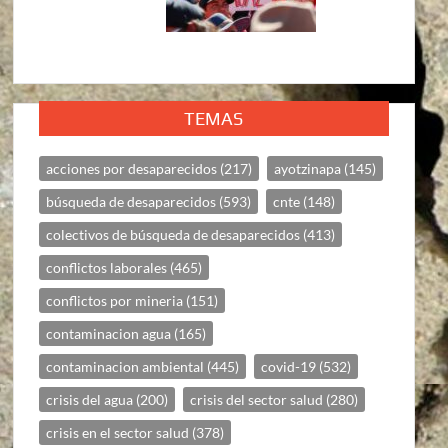
TEMAS
acciones por desaparecidos
(217)
ayotzinapa
(145)
búsqueda de desaparecidos
(593)
cnte
(148)
colectivos de búsqueda de desaparecidos
(413)
conflictos laborales
(465)
conflictos por mineria
(151)
contaminacion agua
(165)
contaminacion ambiental
(445)
covid-19
(532)
crisis del agua
(200)
crisis del sector salud
(280)
crisis en el sector salud
(378)