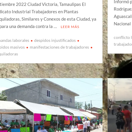
Informó p
tiembre 2022 Ciudad Victoria, Tamaulipas El
Rodríguez
dicato Industrial Trabajadores en Plantas
Aguascali
uiladoras, Similares y Conexos de esta Ciudad, ya
Nacional
para una demanda contra la …
LEER MÁS
conflicto 
andas laborales
despidos injustificados
trabajado
pidos masivos
manifestaciones de trabajadores
uiladoras