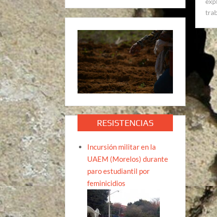
exp
tra
RESISTENCIAS
Incursión militar en la
UAEM (Morelos) durante
paro estudiantil por
feminicidios