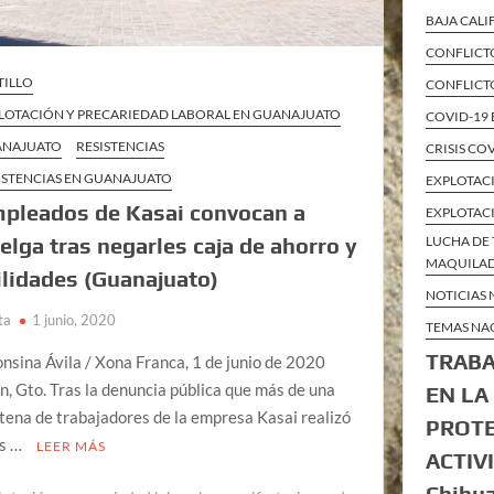
BAJA CAL
CONFLICTO
TILLO
CONFLICT
LOTACIÓN Y PRECARIEDAD LABORAL EN GUANAJUATO
COVID-19
ANAJUATO
RESISTENCIAS
CRISIS CO
ISTENCIAS EN GUANAJUATO
EXPLOTAC
pleados de Kasai convocan a
EXPLOTAC
LUCHA DE 
elga tras negarles caja de ahorro y
MAQUILAD
ilidades (Guanajuato)
NOTICIAS
ta
1 junio, 2020
TEMAS NA
TRAB
onsina Ávila / Xona Franca, 1 de junio de 2020
n, Gto. Tras la denuncia pública que más de una
EN LA
tena de trabajadores de la empresa Kasai realizó
PROTE
as …
LEER MÁS
ACTIVI
Chihu