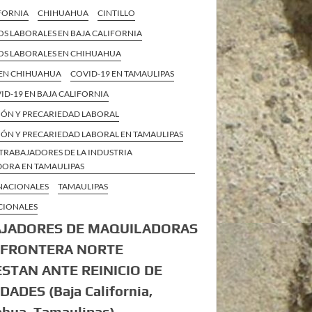
IFORNIA
CHIHUAHUA
CINTILLO
S LABORALES EN BAJA CALIFORNIA
OS LABORALES EN CHIHUAHUA
 EN CHIHUAHUA
COVID-19 EN TAMAULIPAS
VID-19 EN BAJA CALIFORNIA
IÓN Y PRECARIEDAD LABORAL
IÓN Y PRECARIEDAD LABORAL EN TAMAULIPAS
TRABAJADORES DE LA INDUSTRIA
ORA EN TAMAULIPAS
 NACIONALES
TAMAULIPAS
CIONALES
AJADORES DE MAQUILADORAS
 FRONTERA NORTE
STAN ANTE REINICIO DE
DADES (Baja California,
ahua, Tamaulipas)