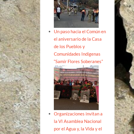
Un paso hacia el Común en
el aniversario de la Casa
de los Pueblos y
Comunidades Indígenas
“Samir Flores Soberanes”
Organizaciones invitan a
la VI Asamblea Nacional
por el Agua y, la Vida y el