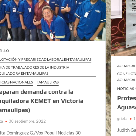
TILLO
LOTACIÓN Y PRECARIEDAD LABORAL EN TAMAULIPAS
AGUASCAL
HA DE TRABAJADORES DE LA INDUSTRIA
UILADORA EN TAMAULIPAS
CONFLICTO
AGUASCAL
ICIAS NACIONALES
TAMAULIPAS
NOTICIAS
eparan demanda contra la
Protes
quiladora KEMET en Victoria
Aguas
amaulipas)
grieta
1
ta
30 septiembre, 2022
Judith G
ita Domínguez G./Vox Populi Noticias 30