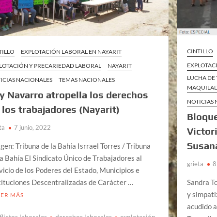
CINTILLO
TILLO
EXPLOTACIÓN LABORAL EN NAYARIT
EXPLOTAC
LOTACIÓN Y PRECARIEDAD LABORAL
NAYARIT
LUCHA DE 
ICIAS NACIONALES
TEMAS NACIONALES
MAQUILAD
y Navarro atropella los derechos
NOTICIAS
 los trabajadores (Nayarit)
Bloqu
ta
7 junio, 2022
Victor
Susana
gen: Tribuna de la Bahía Isrrael Torres / Tribuna
la Bahía El Sindicato Único de Trabajadores al
grieta
8
vicio de los Poderes del Estado, Municipios e
tituciones Descentralizadas de Carácter …
Sandra To
y simpat
EER MÁS
acudido a
flictos laborales
derechos laborales
explotación