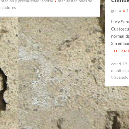
lotación y precariedad laboral
manifestaciones de
bajadores
grieta
1
Lucy San
Cuatoscur
normalida
Sin embar
LEER M
covid-19
manifesta
trabajado