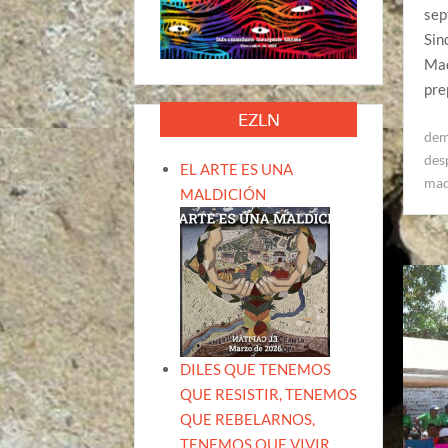
sep
Sin
Maq
pre
EZLN
dem
des
EL ARTE ES UNA
maq
MALDICIÓN
DILES QUE TENEMOS
QUE RESISTIR, TENEMOS
QUE REBELARNOS,
TENEMOS QUE VIVIR.