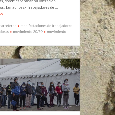
s, donde esperaban su liberación
s, Tamaulipas.- Trabajadores de …
ÁS
carreteros
manifestaciones de trabajadores
doras
movimiento 20/30
movimiento