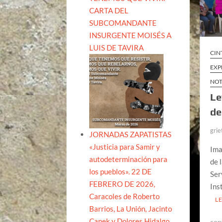
CARTA DEL
SUBCOMANDANTE
INSURGENTE MOISÉS A
LUIS DE TAVIRA
CIN
EXP
NOT
Le
de
grie
JORNADAS ZAPATISTAS
«Justicia para Samir y
Ima
autodeterminación para
de 
los pueblos». 22 DE
Ser
FEBRERO DE 2026,
Ins
Caracoles de Roberto
L
Barrios, La Unión, Jacinto
Canek y Dolores Hidalgo
con