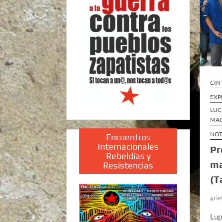
CIN
EXP
LUC
MAQ
NOT
Encuentros
Internacionales
Pr
Rebeldías y
ma
Resistencias
(T
grie
Lup