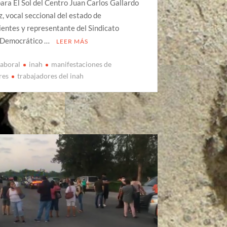
ara El Sol del Centro Juan Carlos Gallardo
, vocal seccional del estado de
entes y representante del Sindicato
 Democrático …
LEER MÁS
laboral
inah
manifestaciones de
res
trabajadores del inah