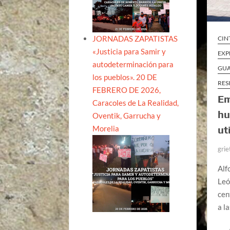
JORNADAS ZAPATISTAS
CIN
«Justicia para Samir y
EXP
autodeterminación para
GU
los pueblos». 20 DE
RES
FEBRERO DE 2026,
Em
Caracoles de La Realidad,
hu
Oventik, Garrucha y
Morelia
ut
grie
Alf
Leó
cen
a l