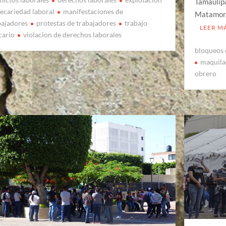
Tamaulipa
recariedad laboral
manifestaciones de
Matamoro
bajadores
protestas de trabajadores
trabajo
LEER M
cario
violacion de derechos laborales
bloqueos 
maquila
obrero