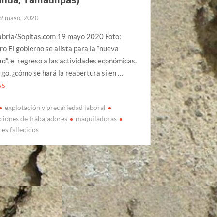
9 mayo, 2020
abria/Sopitas.com 19 mayo 2020 Foto:
o El gobierno se alista para la “nueva
d”, el regreso a las actividades económicas.
go, ¿cómo se hará la reapertura si en …
ÁS
explotación y precariedad laboral
ciones de trabajadores
maquiladoras
res fallecidos