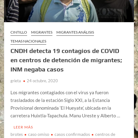
CINTILLO
MIGRANTES
MIGRANTES ANÁLISIS
TEMAS NACIONALES
CNDH detecta 19 contagios de COVID
en centros de detención de migrantes;
INM negaba casos
grieta
24 octubre, 2020
Los migrantes contagiados con el virus ya fueron
trasladados de la estación Siglo XXI, a la Estancia
Provisional denominada ‘El Hueyate’, ubicada en la
carretera Huixtla-Tapachula. Manu Ureste y Alberto …
LEER MÁS
brotes
caso omiso
casos confirmados
centros de