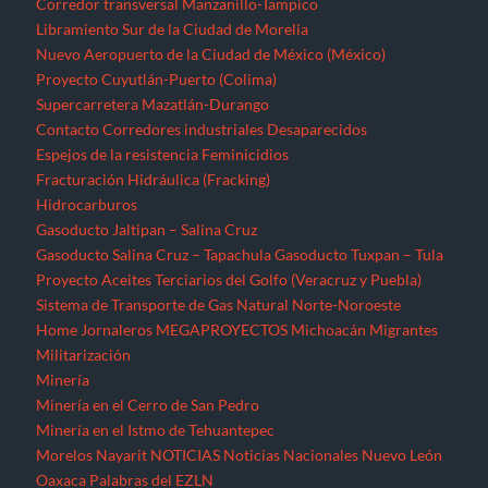
Corredor transversal Manzanillo-Tampico
Libramiento Sur de la Ciudad de Morelia
Nuevo Aeropuerto de la Ciudad de México (México)
Proyecto Cuyutlán-Puerto (Colima)
Supercarretera Mazatlán-Durango
Contacto
Corredores industriales
Desaparecidos
Espejos de la resistencia
Feminicidios
Fracturación Hidráulica (Fracking)
Hidrocarburos
Gasoducto Jaltipan – Salina Cruz
Gasoducto Salina Cruz – Tapachula
Gasoducto Tuxpan – Tula
Proyecto Aceites Terciarios del Golfo (Veracruz y Puebla)
Sistema de Transporte de Gas Natural Norte-Noroeste
Home
Jornaleros
MEGAPROYECTOS
Michoacán
Migrantes
Militarización
Minería
Minería en el Cerro de San Pedro
Minería en el Istmo de Tehuantepec
Morelos
Nayarit
NOTICIAS
Noticias Nacionales
Nuevo León
Oaxaca
Palabras del EZLN