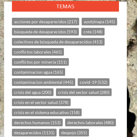
TEMAS
acciones por desaparecidos
(217)
ayotzinapa
(145)
búsqueda de desaparecidos
(593)
cnte
(148)
colectivos de búsqueda de desaparecidos
(413)
conflictos laborales
(465)
conflictos por mineria
(151)
contaminacion agua
(165)
contaminacion ambiental
(445)
covid-19
(532)
crisis del agua
(200)
crisis del sector salud
(280)
crisis en el sector salud
(378)
crisis en el sistema educativo
(158)
derechos humanos
(153)
derechos laborales
(480)
desaparecidos
(1131)
despojo
(355)