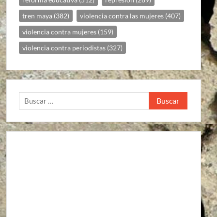
tren maya
(382)
violencia contra las mujeres
(407)
violencia contra mujeres
(159)
violencia contra periodistas
(327)
Buscar: