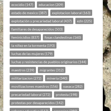
ecocidio
(147)
educacion
(209)
estado de mexico
(387)
explotacion laboral
(163)
explotación y precariedad laboral
(437)
ezln
(225)
familiares de desaparecidos
(503)
feminicidios
(837)
fosas clandestinas
(160)
la niñez en la tormenta
(193)
luchas de las mujeres
(179)
luchas y resistencias de pueblos originarios
(144)
maestros
(239)
migrantes
(312)
militarizacion
(272)
mineria
(340)
movilizaciones maestros
(156)
oaxaca
(282)
precariedad laboral
(272)
protesta
(198)
protestas por desaparecidos
(142)
reforma educativa
(512)
represion
(289)