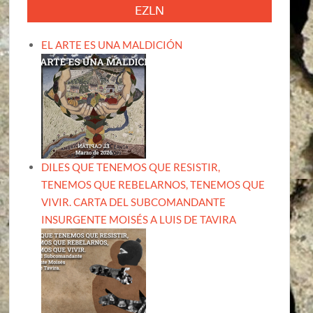
EZLN
EL ARTE ES UNA MALDICIÓN
DILES QUE TENEMOS QUE RESISTIR,
TENEMOS QUE REBELARNOS, TENEMOS QUE
VIVIR. CARTA DEL SUBCOMANDANTE
INSURGENTE MOISÉS A LUIS DE TAVIRA