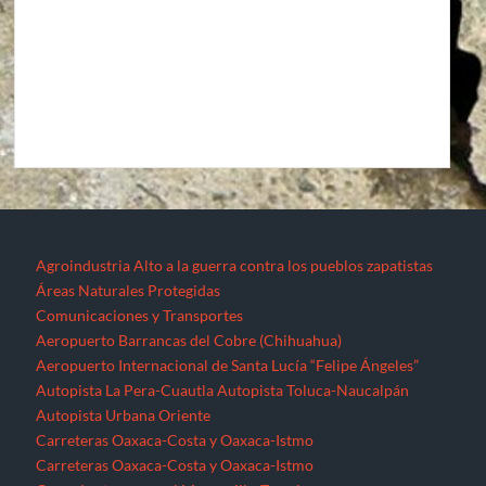
Agroindustria
Alto a la guerra contra los pueblos zapatistas
Áreas Naturales Protegidas
Comunicaciones y Transportes
Aeropuerto Barrancas del Cobre (Chihuahua)
Aeropuerto Internacional de Santa Lucía “Felipe Ángeles”
Autopista La Pera-Cuautla
Autopista Toluca-Naucalpán
Autopista Urbana Oriente
Carreteras Oaxaca-Costa y Oaxaca-Istmo
Carreteras Oaxaca-Costa y Oaxaca-Istmo