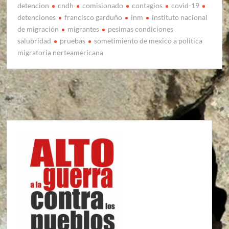
detencion
cndh
comisionado
contagios
covid-19
detenciones
francisco garduño
inm
instituto nacional
de migración
migrantes
pesimas condiciones
salubridad
pruebas
sometimiento de mexico a politica
migratoria norteamericana