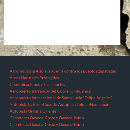
Áreas Naturales Protegidas
Comunicaciones y Transportes
Aeropuerto Barrancas del Cobre (Chihuahua)
Aeropuerto Internacional de Santa Lucía “Felipe Ángeles”
Autopista La Pera-Cuautla
Autopista Toluca-Naucalpán
Autopista Urbana Oriente
Carreteras Oaxaca-Costa y Oaxaca-Istmo
Carreteras Oaxaca-Costa y Oaxaca-Istmo
Corredor transversal Manzanillo-Tampico
Libramiento Sur de la Ciudad de Morelia
Nuevo Aeropuerto de la Ciudad de México (México)
Proyecto Cuyutlán-Puerto (Colima)
Supercarretera Mazatlán-Durango
Contacto
Corredores industriales
Desaparecidos
Espejos de la resistencia
Feminicidios
Fracturación Hidráulica (Fracking)
Hidrocarburos
Gasoducto Jaltipan – Salina Cruz
Gasoducto Salina Cruz – Tapachula
Gasoducto Tuxpan – Tula