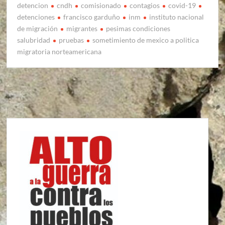
detencion
cndh
comisionado
contagios
covid-19
detenciones
francisco garduño
inm
instituto nacional
de migración
migrantes
pesimas condiciones
salubridad
pruebas
sometimiento de mexico a politica
migratoria norteamericana