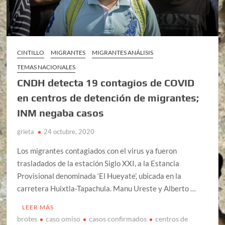
CINTILLO
MIGRANTES
MIGRANTES ANÁLISIS
TEMAS NACIONALES
CNDH detecta 19 contagios de COVID
en centros de detención de migrantes;
INM negaba casos
grieta
24 octubre, 2020
Los migrantes contagiados con el virus ya fueron
trasladados de la estación Siglo XXI, a la Estancia
Provisional denominada ‘El Hueyate’, ubicada en la
carretera Huixtla-Tapachula. Manu Ureste y Alberto …
LEER MÁS
brotes
caso omiso
casos confirmados
centros de