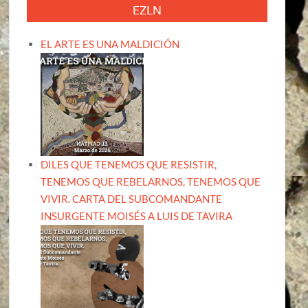
EZLN
EL ARTE ES UNA MALDICIÓN
DILES QUE TENEMOS QUE RESISTIR,
TENEMOS QUE REBELARNOS, TENEMOS QUE
VIVIR. CARTA DEL SUBCOMANDANTE
INSURGENTE MOISÉS A LUIS DE TAVIRA