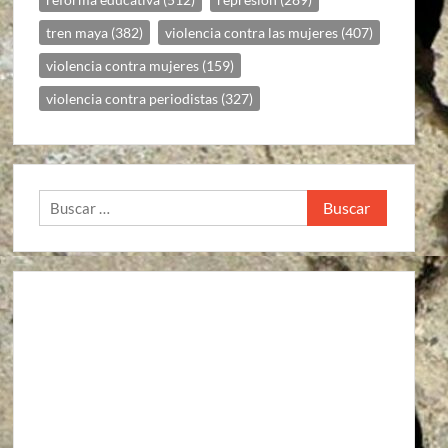
tren maya
(382)
violencia contra las mujeres
(407)
violencia contra mujeres
(159)
violencia contra periodistas
(327)
Buscar:
Agroindustria
Alto a la guerra contra los pueblos zapatistas