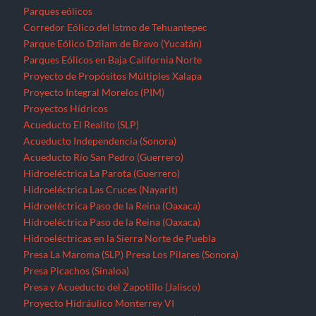
Hidroeléctrica Las Cruces (Nayarit)
Hidroeléctrica Paso de la Reina (Oaxaca)
Hidroeléctrica Paso de la Reina (Oaxaca)
Hidroeléctricas en la Sierra Norte de Puebla
Presa La Maroma (SLP)
Presa Los Pilares (Sonora)
Presa Picachos (Sinaloa)
Presa y Acueducto del Zapotillo (Jalisco)
Proyecto Hidráulico Monterrey VI
Proyecto Hídrico el Naranjal (Veracruz)
Puebla
Querétaro
Quintana Roo
Recursos forestales
Extracción de maderas preciosas en Ostula (Michoacán)
San Luis Potosí
Seminario “El pensamiento crítico frente a la hidra
capitalista”
Sinaloa
Sonora
Tabasco
Tamaulipas
Tlaxcala
Tren Maya
Veracruz
Violencia contra periodistas
Yucatán
Zacatecas
Zonas de Desarrollo Económico y Social (ZODES) Ciudad de
México