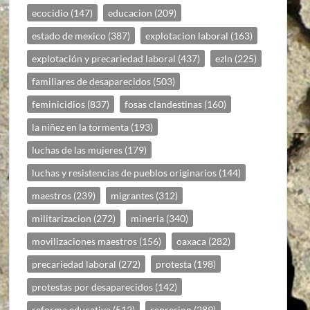
ecocidio
(147)
educacion
(209)
estado de mexico
(387)
explotacion laboral
(163)
explotación y precariedad laboral
(437)
ezln
(225)
familiares de desaparecidos
(503)
feminicidios
(837)
fosas clandestinas
(160)
la niñez en la tormenta
(193)
luchas de las mujeres
(179)
luchas y resistencias de pueblos originarios
(144)
maestros
(239)
migrantes
(312)
militarizacion
(272)
mineria
(340)
movilizaciones maestros
(156)
oaxaca
(282)
precariedad laboral
(272)
protesta
(198)
protestas por desaparecidos
(142)
reforma educativa
(512)
represion
(289)