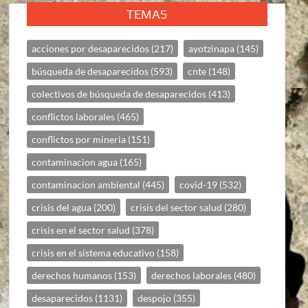
TEMAS
acciones por desaparecidos
(217)
ayotzinapa
(145)
búsqueda de desaparecidos
(593)
cnte
(148)
colectivos de búsqueda de desaparecidos
(413)
conflictos laborales
(465)
conflictos por mineria
(151)
contaminacion agua
(165)
contaminacion ambiental
(445)
covid-19
(532)
crisis del agua
(200)
crisis del sector salud
(280)
crisis en el sector salud
(378)
crisis en el sistema educativo
(158)
derechos humanos
(153)
derechos laborales
(480)
desaparecidos
(1131)
despojo
(355)