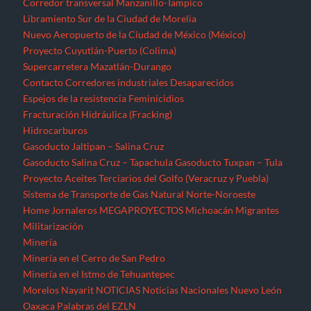
Proyecto Aceites Terciarios del Golfo (Veracruz y Puebla)
Sistema de Transporte de Gas Natural Norte-Noroeste
Home
Jornaleros
MEGAPROYECTOS
Michoacán
Migrantes
Militarización
Minería
Minería en el Cerro de San Pedro
Minería en el Istmo de Tehuantepec
Morelos
Nayarit
NOTICIAS
Noticias Nacionales
Nuevo León
Oaxaca
Palabras del EZLN
Parques eólicos
Corredor Eólico del Istmo de Tehuantepec
Parque Eólico Dzilam de Bravo (Yucatán)
Parques Eólicos en Baja California Norte
Proyecto de Propósitos Múltiples Xalapa
Proyecto Integral Morelos (PIM)
Proyectos Hídricos
Acueducto El Realito (SLP)
Acueducto Independencia (Sonora)
Acueducto Río San Pedro (Guerrero)
Hidroeléctrica La Parota (Guerrero)