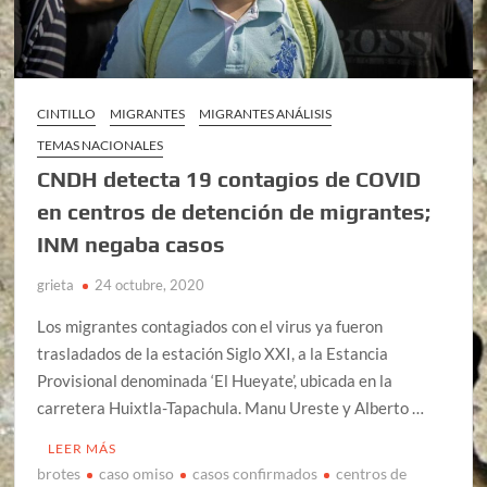
CINTILLO
MIGRANTES
MIGRANTES ANÁLISIS
TEMAS NACIONALES
CNDH detecta 19 contagios de COVID
en centros de detención de migrantes;
INM negaba casos
grieta
24 octubre, 2020
Los migrantes contagiados con el virus ya fueron
trasladados de la estación Siglo XXI, a la Estancia
Provisional denominada ‘El Hueyate’, ubicada en la
carretera Huixtla-Tapachula. Manu Ureste y Alberto …
LEER MÁS
brotes
caso omiso
casos confirmados
centros de