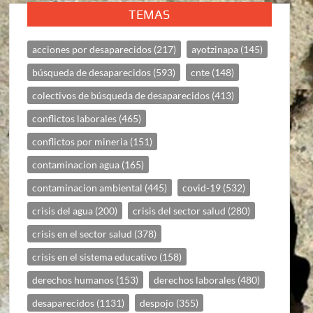
TEMAS
acciones por desaparecidos
(217)
ayotzinapa
(145)
búsqueda de desaparecidos
(593)
cnte
(148)
colectivos de búsqueda de desaparecidos
(413)
conflictos laborales
(465)
conflictos por mineria
(151)
contaminacion agua
(165)
contaminacion ambiental
(445)
covid-19
(532)
crisis del agua
(200)
crisis del sector salud
(280)
crisis en el sector salud
(378)
crisis en el sistema educativo
(158)
derechos humanos
(153)
derechos laborales
(480)
desaparecidos
(1131)
despojo
(355)