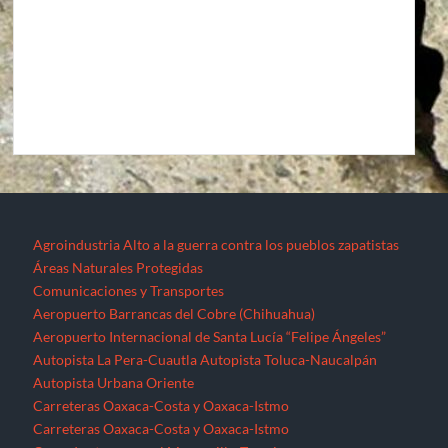
Agroindustria
Alto a la guerra contra los pueblos zapatistas
Áreas Naturales Protegidas
Comunicaciones y Transportes
Aeropuerto Barrancas del Cobre (Chihuahua)
Aeropuerto Internacional de Santa Lucía “Felipe Ángeles”
Autopista La Pera-Cuautla
Autopista Toluca-Naucalpán
Autopista Urbana Oriente
Carreteras Oaxaca-Costa y Oaxaca-Istmo
Carreteras Oaxaca-Costa y Oaxaca-Istmo