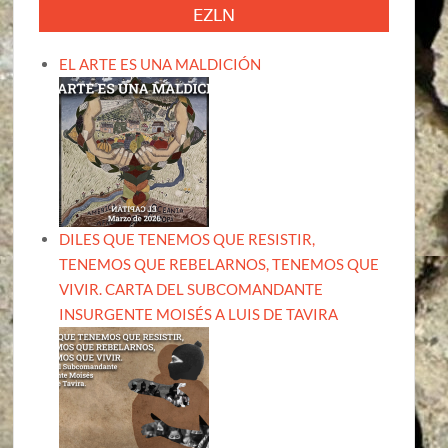
EZLN
EL ARTE ES UNA MALDICIÓN
DILES QUE TENEMOS QUE RESISTIR,
TENEMOS QUE REBELARNOS, TENEMOS QUE
VIVIR. CARTA DEL SUBCOMANDANTE
INSURGENTE MOISÉS A LUIS DE TAVIRA