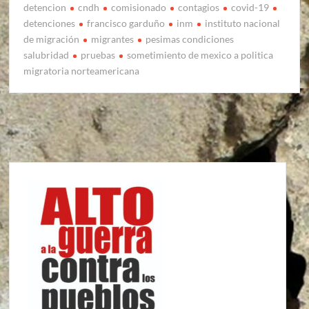
detencion
cndh
comisionado
contagios
covid-19
detenciones
francisco garduño
inm
instituto nacional
de migración
migrantes
pesimas condiciones
salubridad
pruebas
sometimiento de mexico a politica
migratoria norteamericana