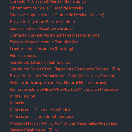
Corredor transversal Manzanillo-Tampico
Libramiento Sur de la Ciudad de Morelia
Nuevo Aeropuerto de la Ciudad de México (México)
Proyecto Cuyutlán-Puerto (Colima)
Supercarretera Mazatlán-Durango
Contacto
Corredores industriales
Desaparecidos
Espejos de la resistencia
Feminicidios
Fracturación Hidráulica (Fracking)
Hidrocarburos
Gasoducto Jaltipan – Salina Cruz
Gasoducto Salina Cruz – Tapachula
Gasoducto Tuxpan – Tula
Proyecto Aceites Terciarios del Golfo (Veracruz y Puebla)
Sistema de Transporte de Gas Natural Norte-Noroeste
Home
Jornaleros
MEGAPROYECTOS
Michoacán
Migrantes
Militarización
Minería
Minería en el Cerro de San Pedro
Minería en el Istmo de Tehuantepec
Morelos
Nayarit
NOTICIAS
Noticias Nacionales
Nuevo León
Oaxaca
Palabras del EZLN