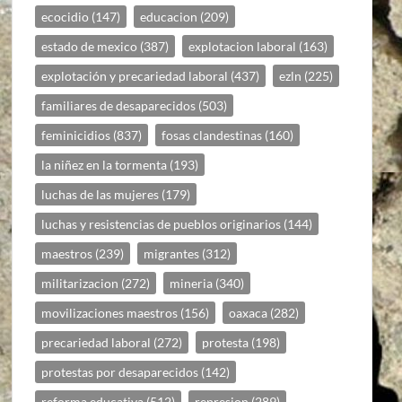
ecocidio
(147)
educacion
(209)
estado de mexico
(387)
explotacion laboral
(163)
explotación y precariedad laboral
(437)
ezln
(225)
familiares de desaparecidos
(503)
feminicidios
(837)
fosas clandestinas
(160)
la niñez en la tormenta
(193)
luchas de las mujeres
(179)
luchas y resistencias de pueblos originarios
(144)
maestros
(239)
migrantes
(312)
militarizacion
(272)
mineria
(340)
movilizaciones maestros
(156)
oaxaca
(282)
precariedad laboral
(272)
protesta
(198)
protestas por desaparecidos
(142)
reforma educativa
(512)
represion
(289)