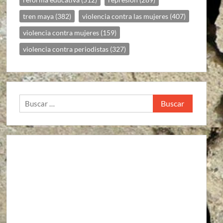
tren maya
(382)
violencia contra las mujeres
(407)
violencia contra mujeres
(159)
violencia contra periodistas
(327)
Buscar: