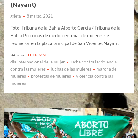
(Nayarit)
grieta
8 marzo, 2021
Foto: Tribuna de la Bahía Alberto García / Tribuna de la
Bahía Poco más de medio centenar de mujeres se
reunieron en la plaza principal de San Vicente, Nayarit
para …
LEER MÁS
dia internacional de la mujer
lucha contra la violencia
contra las mujeres
luchas de las mujeres
marcha de
mujeres
protestas de mujeres
violencia contra las
mujeres