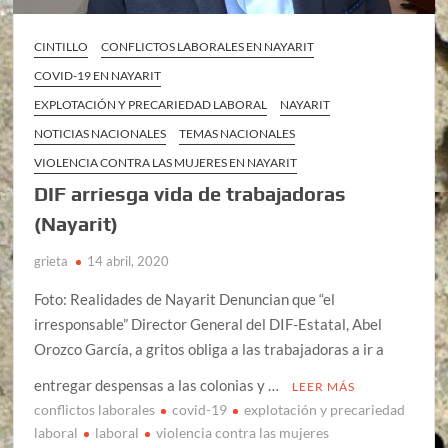
CINTILLO
CONFLICTOS LABORALES EN NAYARIT
COVID-19 EN NAYARIT
EXPLOTACIÓN Y PRECARIEDAD LABORAL
NAYARIT
NOTICIAS NACIONALES
TEMAS NACIONALES
VIOLENCIA CONTRA LAS MUJERES EN NAYARIT
DIF arriesga vida de trabajadoras
(Nayarit)
grieta
14 abril, 2020
Foto: Realidades de Nayarit Denuncian que “el
irresponsable” Director General del DIF-Estatal, Abel
Orozco García, a gritos obliga a las trabajadoras a ir a
entregar despensas a las colonias y …
LEER MÁS
conflictos laborales
covid-19
explotación y precariedad
laboral
laboral
violencia contra las mujeres