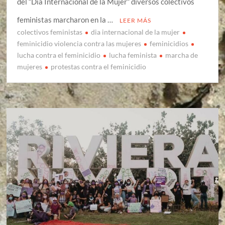
del “Día Internacional de la Mujer” diversos colectivos
feministas marcharon en la …
LEER MÁS
colectivos feministas
dia internacional de la mujer
feminicidio violencia contra las mujeres
feminicidios
lucha contra el feminicidio
lucha feminista
marcha de
mujeres
protestas contra el feminicidio