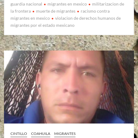
guardia nacional
migrantes en mexico
militarizacion de
la frontera
muerte de migrantes
racismo contra
migrantes en mexico
violacion de derechos humanos de
migrantes por el estado mexicano
CINTILLO
COAHUILA
MIGRANTES