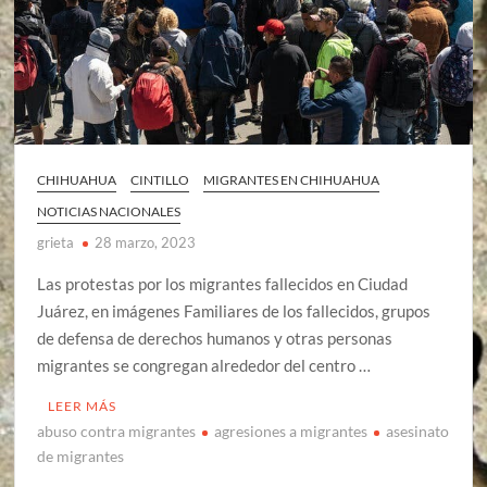
CHIHUAHUA
CINTILLO
MIGRANTES EN CHIHUAHUA
NOTICIAS NACIONALES
grieta
28 marzo, 2023
Las protestas por los migrantes fallecidos en Ciudad
Juárez, en imágenes Familiares de los fallecidos, grupos
de defensa de derechos humanos y otras personas
migrantes se congregan alrededor del centro …
LEER MÁS
abuso contra migrantes
agresiones a migrantes
asesinato
de migrantes