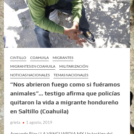
CINTILLO
COAHUILA
MIGRANTES
MIGRANTES EN COAHUILA
MILITARIZACIÓN
NOTICIAS NACIONALES
TEMAS NACIONALES
“Nos abrieron fuego como si fuéramos
animales”… testigo afirma que policías
quitaron la vida a migrante hondureño
en Saltillo (Coahuila)
grieta
1 agosto, 2019
Armando Ríos/ LA VANGUARDIA MX Un testigo del