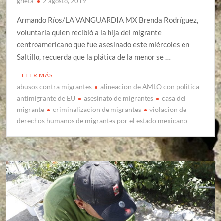
grieta
2 agosto, 2019
Armando Ríos/LA VANGUARDIA MX Brenda Rodríguez,
voluntaria quien recibió a la hija del migrante
centroamericano que fue asesinado este miércoles en
Saltillo, recuerda que la plática de la menor se …
LEER MÁS
abusos contra migrantes
alineacion de AMLO con politica
antimigrante de EU
asesinato de migrantes
casa del
migrante
criminalizacion de migrantes
violacion de
derechos humanos de migrantes por el estado mexicano