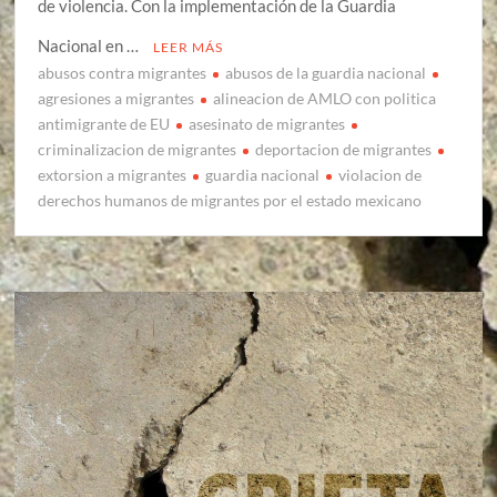
de violencia. Con la implementación de la Guardia
Nacional en …
LEER MÁS
abusos contra migrantes
abusos de la guardia nacional
agresiones a migrantes
alineacion de AMLO con politica
antimigrante de EU
asesinato de migrantes
criminalizacion de migrantes
deportacion de migrantes
extorsion a migrantes
guardia nacional
violacion de
derechos humanos de migrantes por el estado mexicano