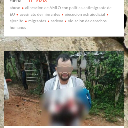
cubría …
LEER MÁS
abuso
alineacion de AMLO con politica antimigrante de
EU
asesinato de migrantes
ejecucion extrajudicial
ejercito
migrantes
sedena
violacion de derechos
humanos