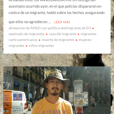
asesinato ocurrido ayer, en el que policías dispararon en
contra de un migrante, habló sobre los hechos asegurando
que ellos no agredieron …
LEER MÁS
alineacion de AMLO con politica antimigrante de EU
asesinato de migrantes
casa del migrante
migrantes
centroamericanos
muerte de migrantes
mujeres
migrantes
niños migrantes