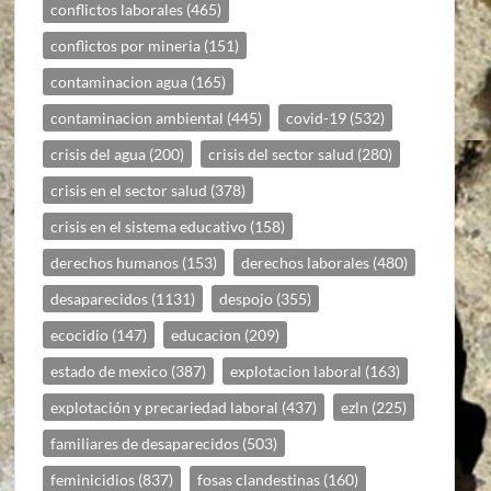
conflictos laborales
(465)
conflictos por mineria
(151)
contaminacion agua
(165)
contaminacion ambiental
(445)
covid-19
(532)
crisis del agua
(200)
crisis del sector salud
(280)
crisis en el sector salud
(378)
crisis en el sistema educativo
(158)
derechos humanos
(153)
derechos laborales
(480)
desaparecidos
(1131)
despojo
(355)
ecocidio
(147)
educacion
(209)
estado de mexico
(387)
explotacion laboral
(163)
explotación y precariedad laboral
(437)
ezln
(225)
familiares de desaparecidos
(503)
feminicidios
(837)
fosas clandestinas
(160)