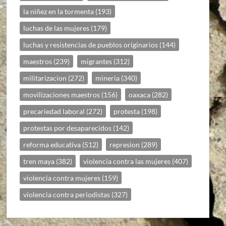
la niñez en la tormenta
(193)
luchas de las mujeres
(179)
luchas y resistencias de pueblos originarios
(144)
maestros
(239)
migrantes
(312)
militarizacion
(272)
mineria
(340)
movilizaciones maestros
(156)
oaxaca
(282)
precariedad laboral
(272)
protesta
(198)
protestas por desaparecidos
(142)
reforma educativa
(512)
represion
(289)
tren maya
(382)
violencia contra las mujeres
(407)
violencia contra mujeres
(159)
violencia contra periodistas
(327)