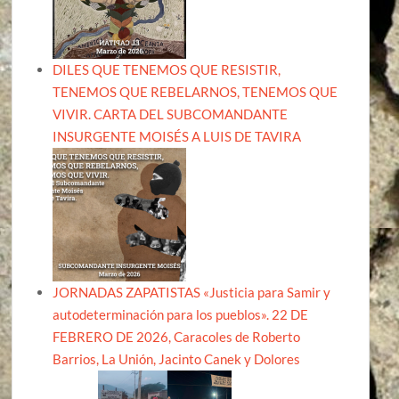
DILES QUE TENEMOS QUE RESISTIR,
TENEMOS QUE REBELARNOS, TENEMOS QUE
VIVIR. CARTA DEL SUBCOMANDANTE
INSURGENTE MOISÉS A LUIS DE TAVIRA
JORNADAS ZAPATISTAS «Justicia para Samir y
autodeterminación para los pueblos». 22 DE
FEBRERO DE 2026, Caracoles de Roberto
Barrios, La Unión, Jacinto Canek y Dolores