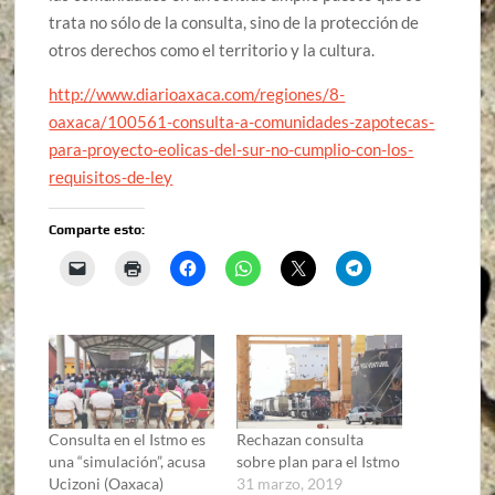
trata no sólo de la consulta, sino de la protección de
otros derechos como el territorio y la cultura.
http://www.diarioaxaca.com/regiones/8-
oaxaca/100561-consulta-a-comunidades-zapotecas-
para-proyecto-eolicas-del-sur-no-cumplio-con-los-
requisitos-de-ley
Comparte esto:
Consulta en el Istmo es
Rechazan consulta
una “simulación”, acusa
sobre plan para el Istmo
Ucizoni (Oaxaca)
31 marzo, 2019