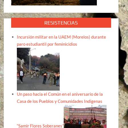
RESISTENCIAS
Incursión militar en la UAEM (Morelos) durante
paro estudiantil por feminicidios
Un paso hacia el Común en el aniversario de la
Casa de los Pueblos y Comunidades Indígenas
“Samir Flores Soberanes”