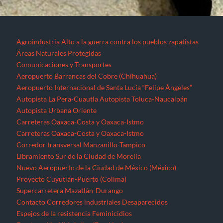
Agroindustria
Alto a la guerra contra los pueblos zapatistas
Áreas Naturales Protegidas
Comunicaciones y Transportes
Aeropuerto Barrancas del Cobre (Chihuahua)
Aeropuerto Internacional de Santa Lucía “Felipe Ángeles”
Autopista La Pera-Cuautla
Autopista Toluca-Naucalpán
Autopista Urbana Oriente
Carreteras Oaxaca-Costa y Oaxaca-Istmo
Carreteras Oaxaca-Costa y Oaxaca-Istmo
Corredor transversal Manzanillo-Tampico
Libramiento Sur de la Ciudad de Morelia
Nuevo Aeropuerto de la Ciudad de México (México)
Proyecto Cuyutlán-Puerto (Colima)
Supercarretera Mazatlán-Durango
Contacto
Corredores industriales
Desaparecidos
Espejos de la resistencia
Feminicidios