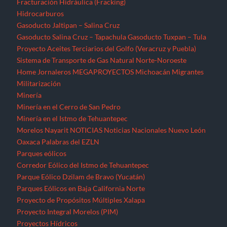
Fracturación Hidráulica (Fracking)
Hidrocarburos
Gasoducto Jaltipan – Salina Cruz
Gasoducto Salina Cruz – Tapachula
Gasoducto Tuxpan – Tula
Proyecto Aceites Terciarios del Golfo (Veracruz y Puebla)
Sistema de Transporte de Gas Natural Norte-Noroeste
Home
Jornaleros
MEGAPROYECTOS
Michoacán
Migrantes
Militarización
Minería
Minería en el Cerro de San Pedro
Minería en el Istmo de Tehuantepec
Morelos
Nayarit
NOTICIAS
Noticias Nacionales
Nuevo León
Oaxaca
Palabras del EZLN
Parques eólicos
Corredor Eólico del Istmo de Tehuantepec
Parque Eólico Dzilam de Bravo (Yucatán)
Parques Eólicos en Baja California Norte
Proyecto de Propósitos Múltiples Xalapa
Proyecto Integral Morelos (PIM)
Proyectos Hídricos