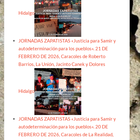
Hidalgo
JORNADAS ZAPATISTAS «Justicia para Samir y
autodeterminación para los pueblos». 21 DE
FEBRERO DE 2026, Caracoles de Roberto
Barrios, La Unión, Jacinto Canek y Dolores
Hidalgo
JORNADAS ZAPATISTAS «Justicia para Samir y
autodeterminación para los pueblos». 20 DE
FEBRERO DE 2026, Caracoles de La Realidad,