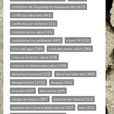
colectivos de búsqueda de desaparecidos
(413)
conflictos laborales
(465)
conflictos por mineria
(151)
contaminacion agua
(165)
contaminacion ambiental
(445)
covid-19
(532)
crisis del agua
(200)
crisis del sector salud
(280)
crisis en el sector salud
(378)
crisis en el sistema educativo
(158)
derechos humanos
(153)
derechos laborales
(480)
desaparecidos
(1131)
despojo
(355)
ecocidio
(147)
educacion
(209)
estado de mexico
(387)
explotacion laboral
(163)
explotación y precariedad laboral
(437)
ezln
(225)