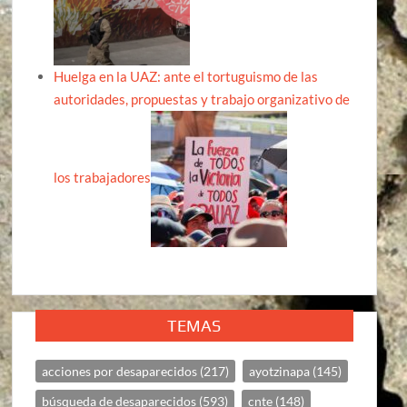
Huelga en la UAZ: ante el tortuguismo de las
autoridades, propuestas y trabajo organizativo de
los trabajadores
TEMAS
acciones por desaparecidos
(217)
ayotzinapa
(145)
búsqueda de desaparecidos
(593)
cnte
(148)