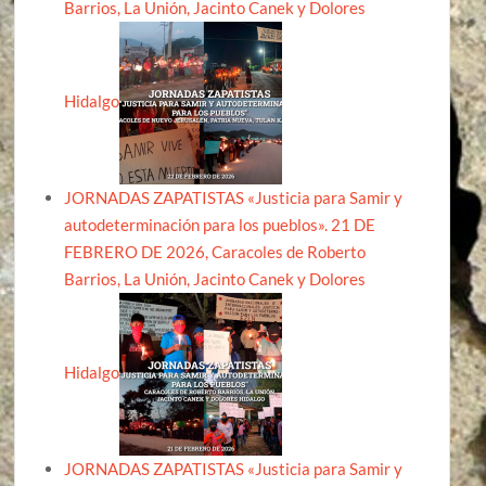
Barrios, La Unión, Jacinto Canek y Dolores
Hidalgo
JORNADAS ZAPATISTAS «Justicia para Samir y
autodeterminación para los pueblos». 21 DE
FEBRERO DE 2026, Caracoles de Roberto
Barrios, La Unión, Jacinto Canek y Dolores
Hidalgo
JORNADAS ZAPATISTAS «Justicia para Samir y