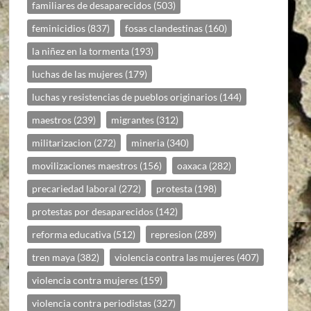
familiares de desaparecidos
(503)
feminicidios
(837)
fosas clandestinas
(160)
la niñez en la tormenta
(193)
luchas de las mujeres
(179)
luchas y resistencias de pueblos originarios
(144)
maestros
(239)
migrantes
(312)
militarizacion
(272)
mineria
(340)
movilizaciones maestros
(156)
oaxaca
(282)
precariedad laboral
(272)
protesta
(198)
protestas por desaparecidos
(142)
reforma educativa
(512)
represion
(289)
tren maya
(382)
violencia contra las mujeres
(407)
violencia contra mujeres
(159)
violencia contra periodistas
(327)