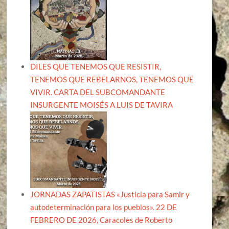
DILES QUE TENEMOS QUE RESISTIR,
TENEMOS QUE REBELARNOS, TENEMOS QUE
VIVIR. CARTA DEL SUBCOMANDANTE
INSURGENTE MOISÉS A LUIS DE TAVIRA
JORNADAS ZAPATISTAS «Justicia para Samir y
autodeterminación para los pueblos». 22 DE
FEBRERO DE 2026, Caracoles de Roberto