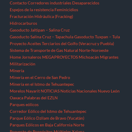
Contacto
Corredores industriales
Desaparecidos
Espejos de la resistencia
Feminicidios
Fracturación Hidráulica (Fracking)
Hidrocarburos
Gasoducto Jaltipan – Salina Cruz
Gasoducto Salina Cruz – Tapachula
Gasoducto Tuxpan – Tula
Proyecto Aceites Terciarios del Golfo (Veracruz y Puebla)
Sistema de Transporte de Gas Natural Norte-Noroeste
Home
Jornaleros
MEGAPROYECTOS
Michoacán
Migrantes
Militarización
Minería
Minería en el Cerro de San Pedro
Minería en el Istmo de Tehuantepec
Morelos
Nayarit
NOTICIAS
Noticias Nacionales
Nuevo León
Oaxaca
Palabras del EZLN
Parques eólicos
Corredor Eólico del Istmo de Tehuantepec
Parque Eólico Dzilam de Bravo (Yucatán)
Parques Eólicos en Baja California Norte
Proyecto de Propósitos Múltiples Xalapa