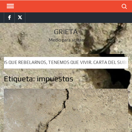
Saltar
Buscar
al
Facebook
Twitter
contenido
GRIETA
Medio para armar
ARNOS, TENEMOS QUE VIVIR. CARTA DEL SUBCOMANDANTE INSU
ARNOS, TENEMOS QUE VIVIR. CARTA DEL SUBCOMANDANTE INSU
Etiqueta:
impuestos