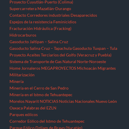
Proyecto Cuyutlán-Puerto (Colima)
Supercarretera Mazatlán-Durango
Contacto
Corredores industriales
Desaparecidos
Espejos de la resistencia
Feminicidios
Fracturación Hidráulica (Fracking)
Hidrocarburos
Gasoducto Jaltipan – Salina Cruz
Gasoducto Salina Cruz – Tapachula
Gasoducto Tuxpan – Tula
Proyecto Aceites Terciarios del Golfo (Veracruz y Puebla)
Sistema de Transporte de Gas Natural Norte-Noroeste
Home
Jornaleros
MEGAPROYECTOS
Michoacán
Migrantes
Militarización
Minería
Minería en el Cerro de San Pedro
Minería en el Istmo de Tehuantepec
Morelos
Nayarit
NOTICIAS
Noticias Nacionales
Nuevo León
Oaxaca
Palabras del EZLN
Parques eólicos
Corredor Eólico del Istmo de Tehuantepec
Parque Eólico Dzilam de Bravo (Yucatán)