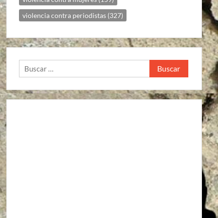
violencia contra periodistas
(327)
Buscar: