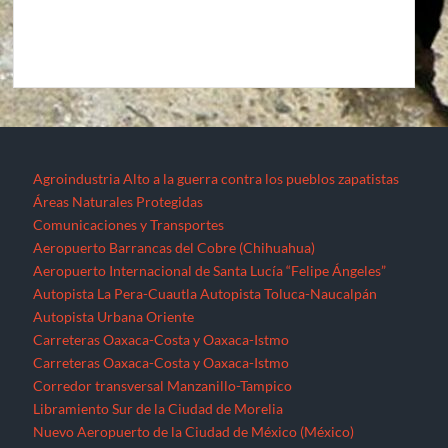
Agroindustria
Alto a la guerra contra los pueblos zapatistas
Áreas Naturales Protegidas
Comunicaciones y Transportes
Aeropuerto Barrancas del Cobre (Chihuahua)
Aeropuerto Internacional de Santa Lucía “Felipe Ángeles”
Autopista La Pera-Cuautla
Autopista Toluca-Naucalpán
Autopista Urbana Oriente
Carreteras Oaxaca-Costa y Oaxaca-Istmo
Carreteras Oaxaca-Costa y Oaxaca-Istmo
Corredor transversal Manzanillo-Tampico
Libramiento Sur de la Ciudad de Morelia
Nuevo Aeropuerto de la Ciudad de México (México)