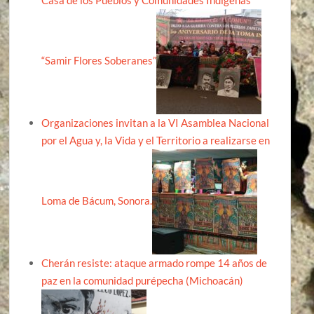
Casa de los Pueblos y Comunidades Indígenas
“Samir Flores Soberanes”
Organizaciones invitan a la VI Asamblea Nacional
por el Agua y, la Vida y el Territorio a realizarse en
Loma de Bácum, Sonora.
Cherán resiste: ataque armado rompe 14 años de
paz en la comunidad purépecha (Michoacán)