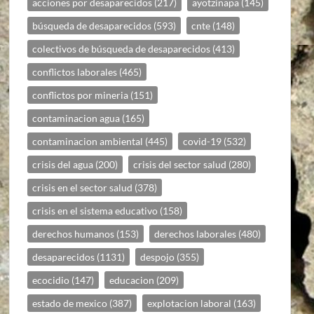
acciones por desaparecidos
(217)
ayotzinapa
(145)
búsqueda de desaparecidos
(593)
cnte
(148)
colectivos de búsqueda de desaparecidos
(413)
conflictos laborales
(465)
conflictos por mineria
(151)
contaminacion agua
(165)
contaminacion ambiental
(445)
covid-19
(532)
crisis del agua
(200)
crisis del sector salud
(280)
crisis en el sector salud
(378)
crisis en el sistema educativo
(158)
derechos humanos
(153)
derechos laborales
(480)
desaparecidos
(1131)
despojo
(355)
ecocidio
(147)
educacion
(209)
estado de mexico
(387)
explotacion laboral
(163)