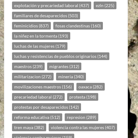
explotación y precariedad laboral
(437)
ezln
(225)
familiares de desaparecidos
(503)
feminicidios
(837)
fosas clandestinas
(160)
la niñez en la tormenta
(193)
luchas de las mujeres
(179)
luchas y resistencias de pueblos originarios
(144)
maestros
(239)
migrantes
(312)
militarizacion
(272)
mineria
(340)
movilizaciones maestros
(156)
oaxaca
(282)
precariedad laboral
(272)
protesta
(198)
protestas por desaparecidos
(142)
reforma educativa
(512)
represion
(289)
tren maya
(382)
violencia contra las mujeres
(407)
violencia contra mujeres
(159)