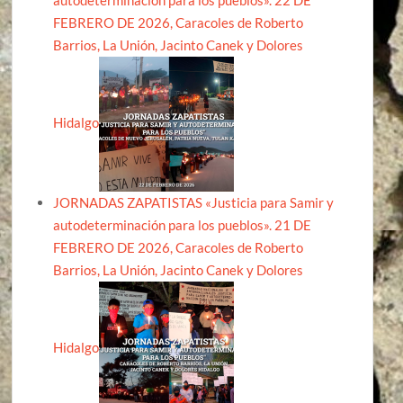
FEBRERO DE 2026, Caracoles de Roberto
Barrios, La Unión, Jacinto Canek y Dolores
Hidalgo
JORNADAS ZAPATISTAS «Justicia para Samir y
autodeterminación para los pueblos». 21 DE
FEBRERO DE 2026, Caracoles de Roberto
Barrios, La Unión, Jacinto Canek y Dolores
Hidalgo