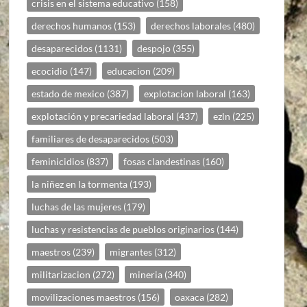
crisis en el sistema educativo
(158)
derechos humanos
(153)
derechos laborales
(480)
desaparecidos
(1131)
despojo
(355)
ecocidio
(147)
educacion
(209)
estado de mexico
(387)
explotacion laboral
(163)
explotación y precariedad laboral
(437)
ezln
(225)
familiares de desaparecidos
(503)
feminicidios
(837)
fosas clandestinas
(160)
la niñez en la tormenta
(193)
luchas de las mujeres
(179)
luchas y resistencias de pueblos originarios
(144)
maestros
(239)
migrantes
(312)
militarizacion
(272)
mineria
(340)
movilizaciones maestros
(156)
oaxaca
(282)