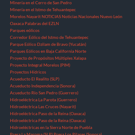
Minería en el Cerro de San Pedro
Minería en el Istmo de Tehuantepec
Morelos
Nayarit
NOTICIAS
Noticias Nacionales
Nuevo León
Oaxaca
Palabras del EZLN
Parques eólicos
Corredor Eólico del Istmo de Tehuantepec
Parque Eólico Dzilam de Bravo (Yucatán)
Parques Eólicos en Baja California Norte
Proyecto de Propósitos Múltiples Xalapa
Proyecto Integral Morelos (PIM)
Proyectos Hídricos
Acueducto El Realito (SLP)
Acueducto Independencia (Sonora)
Acueducto Río San Pedro (Guerrero)
Hidroeléctrica La Parota (Guerrero)
Hidroeléctrica Las Cruces (Nayarit)
Hidroeléctrica Paso de la Reina (Oaxaca)
Hidroeléctrica Paso de la Reina (Oaxaca)
Hidroeléctricas en la Sierra Norte de Puebla
Presa La Maroma (SLP)
Presa Los Pilares (Sonora)