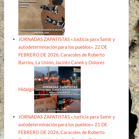
JORNADAS ZAPATISTAS «Justicia para Samir y
autodeterminación para los pueblos». 22 DE
FEBRERO DE 2026, Caracoles de Roberto
Barrios, La Unión, Jacinto Canek y Dolores
Hidalgo
JORNADAS ZAPATISTAS «Justicia para Samir y
autodeterminación para los pueblos». 21 DE
FEBRERO DE 2026, Caracoles de Roberto