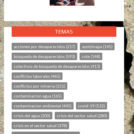
TEMAS
acciones por desaparecidos
(217)
ayotzinapa
(145)
búsqueda de desaparecidos
(593)
cnte
(148)
colectivos de búsqueda de desaparecidos
(413)
conflictos laborales
(465)
conflictos por mineria
(151)
contaminacion agua
(165)
contaminacion ambiental
(445)
covid-19
(532)
crisis del agua
(200)
crisis del sector salud
(280)
crisis en el sector salud
(378)