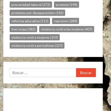
precariedad laboral
(272)
protesta
(198)
protestas por desaparecidos
(142)
reforma educativa
(512)
represion
(289)
tren maya
(382)
violencia contra las mujeres
(407)
violencia contra mujeres
(159)
violencia contra periodistas
(327)
Buscar: