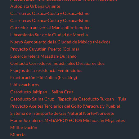
Autopista Urbana Oriente
Carreteras Oaxaca-Costa y Oaxaca-Istmo
Carreteras Oaxaca-Costa y Oaxaca-Istmo
Corredor transversal Manzanillo-Tampico
Libramiento Sur de la Ciudad de Morelia
Nuevo Aeropuerto de la Ciudad de México (México)
Proyecto Cuyutlán-Puerto (Colima)
Supercarretera Mazatlán-Durango
Contacto
Corredores industriales
Desaparecidos
Espejos de la resistencia
Feminicidios
Fracturación Hidráulica (Fracking)
Hidrocarburos
Gasoducto Jaltipan – Salina Cruz
Gasoducto Salina Cruz – Tapachula
Gasoducto Tuxpan – Tula
Proyecto Aceites Terciarios del Golfo (Veracruz y Puebla)
Sistema de Transporte de Gas Natural Norte-Noroeste
Home
Jornaleros
MEGAPROYECTOS
Michoacán
Migrantes
Militarización
Minería