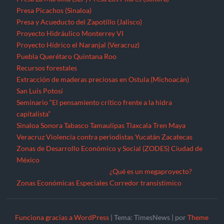
Presa Picachos (Sinaloa)
Presa y Acueducto del Zapotillo (Jalisco)
Proyecto Hidráulico Monterrey VI
Proyecto Hídrico el Naranjal (Veracruz)
Puebla
Querétaro
Quintana Roo
Recursos forestales
Extracción de maderas preciosas en Ostula (Michoacán)
San Luis Potosí
Seminario “El pensamiento crítico frente a la hidra
capitalista”
Sinaloa
Sonora
Tabasco
Tamaulipas
Tlaxcala
Tren Maya
Veracruz
Violencia contra periodistas
Yucatán
Zacatecas
Zonas de Desarrollo Económico y Social (ZODES) Ciudad de
México
¿Qué es un megaproyecto?
Zonas Económicas Especiales
Corredor transístimico
Funciona gracias a WordPress
|
Tema: TimesNews
|
por
Theme