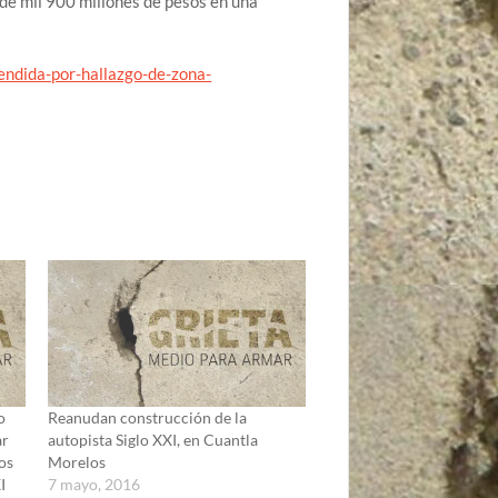
 de mil 900 millones de pesos en una
endida-por-hallazgo-de-zona-
o
Reanudan construcción de la
ar
autopista Siglo XXI, en Cuantla
dos
Morelos
I
7 mayo, 2016