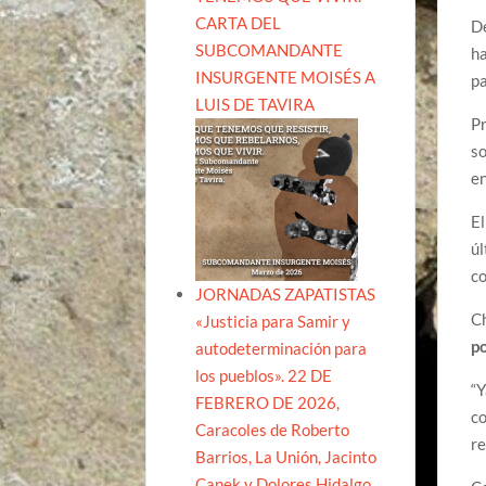
CARTA DEL
De
SUBCOMANDANTE
ha
INSURGENTE MOISÉS A
p
LUIS DE TAVIRA
Pr
so
en
El
úl
co
JORNADAS ZAPATISTAS
Ch
«Justicia para Samir y
po
autodeterminación para
los pueblos». 22 DE
“Y
FEBRERO DE 2026,
co
Caracoles de Roberto
re
Barrios, La Unión, Jacinto
Canek y Dolores Hidalgo