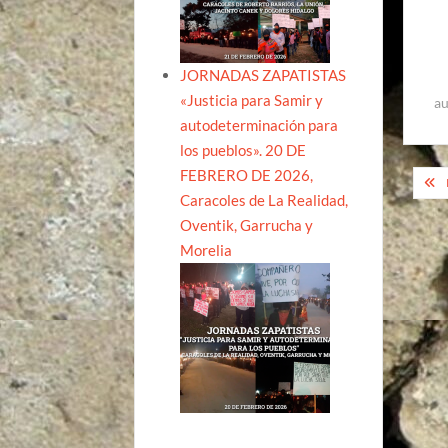
JORNADAS ZAPATISTAS
«Justicia para Samir y
au
autodeterminación para
los pueblos». 20 DE
Na
FEBRERO DE 2026,
Caracoles de La Realidad,
de
Oventik, Garrucha y
ent
Morelia