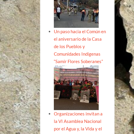
Un paso hacia el Común en
el aniversario de la Casa
de los Pueblos y
Comunidades Indígenas
“Samir Flores Soberanes”
Organizaciones invitan a
la VI Asamblea Nacional
por el Agua y, la Vida y el