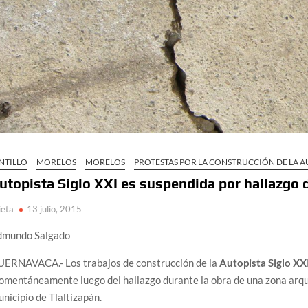
NTILLO
MORELOS
MORELOS
PROTESTAS POR LA CONSTRUCCIÓN DE LA A
utopista Siglo XXI es suspendida por hallazgo 
ieta
13 julio, 2015
dmundo Salgado
UERNAVACA.- Los trabajos de construcción de la
Autopista Siglo XX
mentáneamente luego del hallazgo durante la obra de una zona arqueo
nicipio de Tlaltizapán.