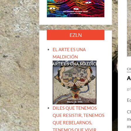
EZLN
EL ARTE ES UNA
MALDICIÓN
CI
A
gr
E
DILES QUE TENEMOS
C
QUE RESISTIR, TENEMOS
mo
QUE REBELARNOS,
mu
TENEMOS QUE VIVIR.