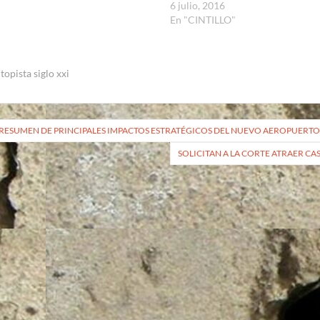
6 julio, 2016
En "CINTILLO"
topista siglo xxi
vegación
RESUMEN DE PRINCIPALES IMPACTOS ESTRATÉGICOS DEL NUEVO AEROPUERTO
SOLICITAN A LA CORTE ATRAER C
radas