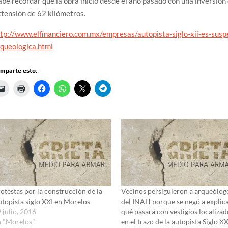
be recordar que la obra inició desde el año pasado con una inversión
tensión de 62 kilómetros.
tp://www.elfinanciero.com.mx/empresas/autopista-siglo-xii-es-susp
rqueologica.html
mparte esto:
otestas por la construcción de la
Vecinos persiguieron a arqueólog
topista siglo XXI en Morelos
del INAH porque se negó a explic
 julio, 2016
qué pasará con vestigios localiza
n "Morelos"
en el trazo de la autopista Siglo XX