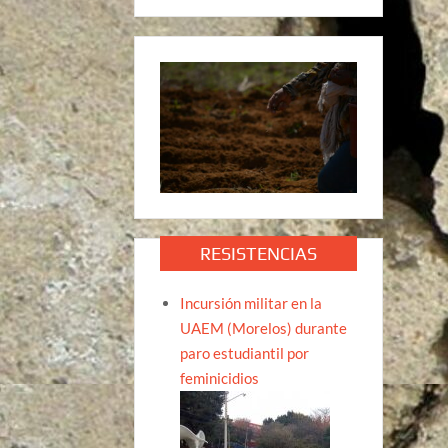
RESISTENCIAS
Incursión militar en la
UAEM (Morelos) durante
paro estudiantil por
feminicidios