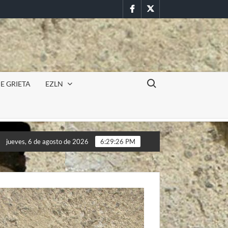
Facebook
Twitter
Buscar:
E GRIETA
EZLN
ón militar en la UAEM (Morelos) durante paro estudiantil por femi
jueves, 6 de agosto de 2026
6:29:28 PM
ón militar en la UAEM (Morelos) durante paro estudiantil por femi