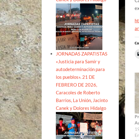
Ca
ex
ht
a
Co
JORNADAS ZAPATISTAS
«Justicia para Samir y
autodeterminación para
los pueblos». 21 DE
FEBRERO DE 2026,
Caracoles de Roberto
Barrios, La Unión, Jacinto
Canek y Dolores Hidalgo
Pr
Au
19
E