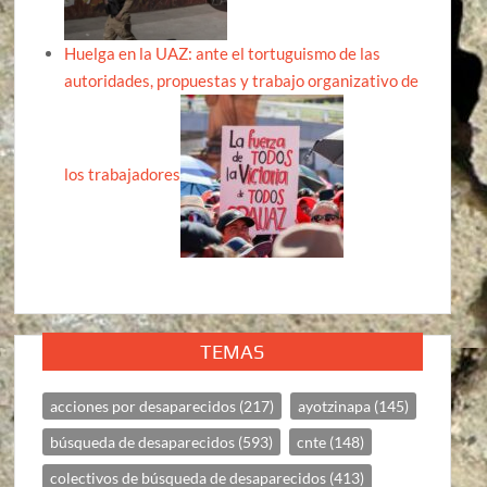
Huelga en la UAZ: ante el tortuguismo de las
autoridades, propuestas y trabajo organizativo de
los trabajadores
TEMAS
acciones por desaparecidos
(217)
ayotzinapa
(145)
búsqueda de desaparecidos
(593)
cnte
(148)
colectivos de búsqueda de desaparecidos
(413)