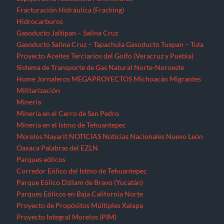
Fracturación Hidráulica (Fracking)
Hidrocarburos
Gasoducto Jaltipan – Salina Cruz
Gasoducto Salina Cruz – Tapachula
Gasoducto Tuxpan – Tula
Proyecto Aceites Terciarios del Golfo (Veracruz y Puebla)
Sistema de Transporte de Gas Natural Norte-Noroeste
Home
Jornaleros
MEGAPROYECTOS
Michoacán
Migrantes
Militarización
Minería
Minería en el Cerro de San Pedro
Minería en el Istmo de Tehuantepec
Morelos
Nayarit
NOTICIAS
Noticias Nacionales
Nuevo León
Oaxaca
Palabras del EZLN
Parques eólicos
Corredor Eólico del Istmo de Tehuantepec
Parque Eólico Dzilam de Bravo (Yucatán)
Parques Eólicos en Baja California Norte
Proyecto de Propósitos Múltiples Xalapa
Proyecto Integral Morelos (PIM)