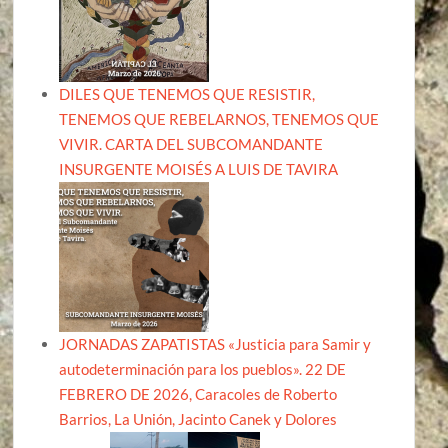
DILES QUE TENEMOS QUE RESISTIR,
TENEMOS QUE REBELARNOS, TENEMOS QUE
VIVIR. CARTA DEL SUBCOMANDANTE
INSURGENTE MOISÉS A LUIS DE TAVIRA
JORNADAS ZAPATISTAS «Justicia para Samir y
autodeterminación para los pueblos». 22 DE
FEBRERO DE 2026, Caracoles de Roberto
Barrios, La Unión, Jacinto Canek y Dolores