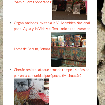
“Samir Flores Soberanes”
Organizaciones invitan a la VI Asamblea Nacional
por el Agua y, la Vida y el Territorio a realizarse en
Loma de Bácum, Sonora.
Cherán resiste: ataque armado rompe 14 años de
paz en la comunidad purépecha (Michoacán)