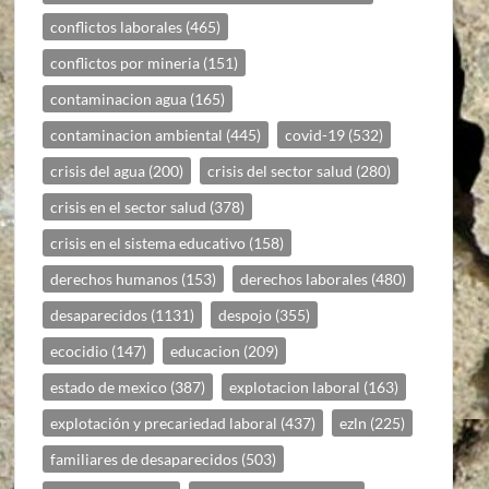
conflictos laborales
(465)
conflictos por mineria
(151)
contaminacion agua
(165)
contaminacion ambiental
(445)
covid-19
(532)
crisis del agua
(200)
crisis del sector salud
(280)
crisis en el sector salud
(378)
crisis en el sistema educativo
(158)
derechos humanos
(153)
derechos laborales
(480)
desaparecidos
(1131)
despojo
(355)
ecocidio
(147)
educacion
(209)
estado de mexico
(387)
explotacion laboral
(163)
explotación y precariedad laboral
(437)
ezln
(225)
familiares de desaparecidos
(503)