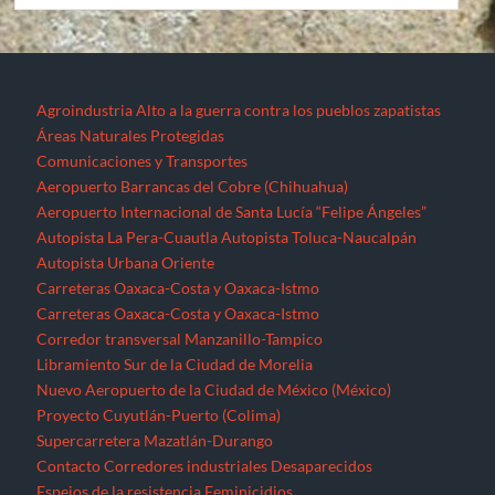
Agroindustria
Alto a la guerra contra los pueblos zapatistas
Áreas Naturales Protegidas
Comunicaciones y Transportes
Aeropuerto Barrancas del Cobre (Chihuahua)
Aeropuerto Internacional de Santa Lucía “Felipe Ángeles”
Autopista La Pera-Cuautla
Autopista Toluca-Naucalpán
Autopista Urbana Oriente
Carreteras Oaxaca-Costa y Oaxaca-Istmo
Carreteras Oaxaca-Costa y Oaxaca-Istmo
Corredor transversal Manzanillo-Tampico
Libramiento Sur de la Ciudad de Morelia
Nuevo Aeropuerto de la Ciudad de México (México)
Proyecto Cuyutlán-Puerto (Colima)
Supercarretera Mazatlán-Durango
Contacto
Corredores industriales
Desaparecidos
Espejos de la resistencia
Feminicidios