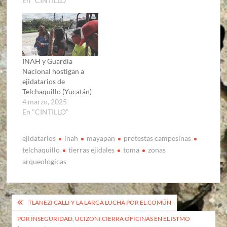
En "CINTILLO"
INAH y Guardia
Nacional hostigan a
ejidatarios de
Telchaquillo (Yucatán)
4 marzo, 2025
En "CINTILLO"
ejidatarios
inah
mayapan
protestas campesinas
telchaquillo
tierras ejidales
toma
zonas
arqueologicas
Navegación
TLANEZI CALLI Y LA LARGA LUCHA POR EL COMÚN
de
POR INSEGURIDAD, UCIZONI CIERRA OFICINAS EN EL ISTMO