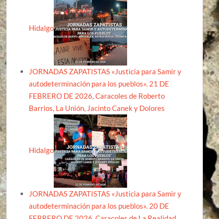
Hidalgo
JORNADAS ZAPATISTAS «Justicia para Samir y
autodeterminación para los pueblos». 21 DE
FEBRERO DE 2026, Caracoles de Roberto
Barrios, La Unión, Jacinto Canek y Dolores
Hidalgo
JORNADAS ZAPATISTAS «Justicia para Samir y
autodeterminación para los pueblos». 20 DE
FEBRERO DE 2026, Caracoles de La Realidad,