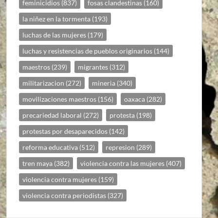
feminicidios
(837)
fosas clandestinas
(160)
la niñez en la tormenta
(193)
luchas de las mujeres
(179)
luchas y resistencias de pueblos originarios
(144)
maestros
(239)
migrantes
(312)
militarizacion
(272)
mineria
(340)
movilizaciones maestros
(156)
oaxaca
(282)
precariedad laboral
(272)
protesta
(198)
protestas por desaparecidos
(142)
reforma educativa
(512)
represion
(289)
tren maya
(382)
violencia contra las mujeres
(407)
violencia contra mujeres
(159)
violencia contra periodistas
(327)