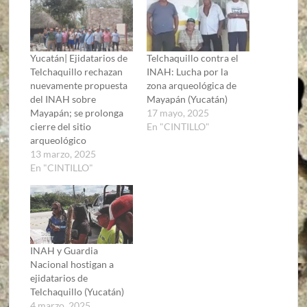
Yucatán| Ejidatarios de
Telchaquillo contra el
Telchaquillo rechazan
INAH: Lucha por la
nuevamente propuesta
zona arqueológica de
del INAH sobre
Mayapán (Yucatán)
Mayapán; se prolonga
17 mayo, 2025
cierre del sitio
En "CINTILLO"
arqueológico
13 marzo, 2025
En "CINTILLO"
INAH y Guardia
Nacional hostigan a
ejidatarios de
Telchaquillo (Yucatán)
4 marzo, 2025