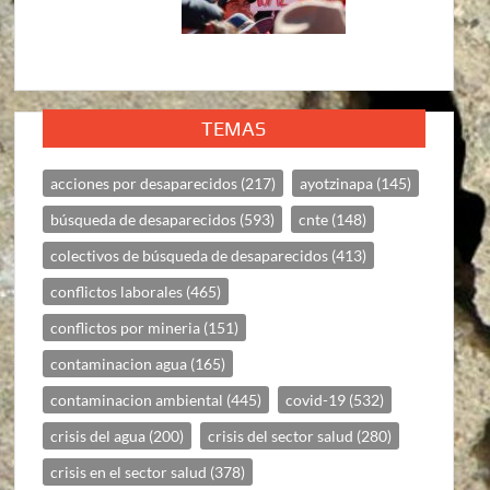
TEMAS
acciones por desaparecidos
(217)
ayotzinapa
(145)
búsqueda de desaparecidos
(593)
cnte
(148)
colectivos de búsqueda de desaparecidos
(413)
conflictos laborales
(465)
conflictos por mineria
(151)
contaminacion agua
(165)
contaminacion ambiental
(445)
covid-19
(532)
crisis del agua
(200)
crisis del sector salud
(280)
crisis en el sector salud
(378)