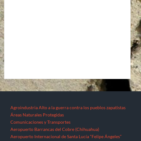
Agroindustria
Alto a la guerra contra los pueblos zapatistas
Áreas Naturales Protegidas
Comunicaciones y Transportes
Aeropuerto Barrancas del Cobre (Chihuahua)
Aeropuerto Internacional de Santa Lucía “Felipe Ángeles”
Autopista La Pera-Cuautla
Autopista Toluca-Naucalpán
Autopista Urbana Oriente
Carreteras Oaxaca-Costa y Oaxaca-Istmo
Carreteras Oaxaca-Costa y Oaxaca-Istmo
Corredor transversal Manzanillo-Tampico
Libramiento Sur de la Ciudad de Morelia
Nuevo Aeropuerto de la Ciudad de México (México)
Proyecto Cuyutlán-Puerto (Colima)
Supercarretera Mazatlán-Durango
Contacto
Corredores industriales
Desaparecidos
Espejos de la resistencia
Feminicidios