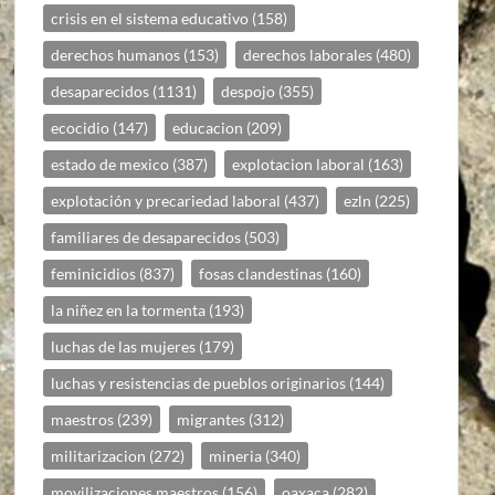
crisis en el sistema educativo
(158)
derechos humanos
(153)
derechos laborales
(480)
desaparecidos
(1131)
despojo
(355)
ecocidio
(147)
educacion
(209)
estado de mexico
(387)
explotacion laboral
(163)
explotación y precariedad laboral
(437)
ezln
(225)
familiares de desaparecidos
(503)
feminicidios
(837)
fosas clandestinas
(160)
la niñez en la tormenta
(193)
luchas de las mujeres
(179)
luchas y resistencias de pueblos originarios
(144)
maestros
(239)
migrantes
(312)
militarizacion
(272)
mineria
(340)
movilizaciones maestros
(156)
oaxaca
(282)