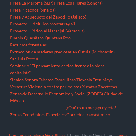
Sinaloa
Sonora
Tabasco
Tamaulipas
Tlaxcala
Tren Maya
Veracruz
Violencia contra periodistas
Yucatán
Zacatecas
Zonas de Desarrollo Económico y Social (ZODES) Ciudad de
México
¿Qué es un megaproyecto?
Zonas Económicas Especiales
Corredor transístimico
Funciona gracias a WordPress
|
Tema: TimesNews
|
por
Theme
Freesia
.