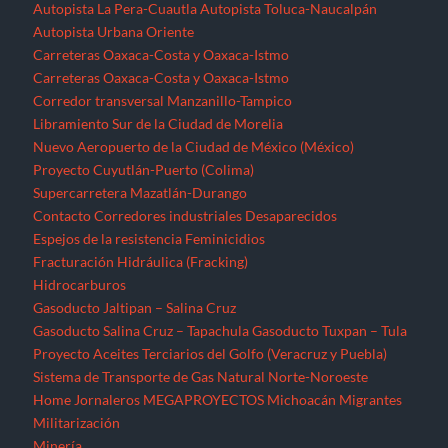
Fracturación Hidráulica (Fracking)
Hidrocarburos
Gasoducto Jaltipan – Salina Cruz
Gasoducto Salina Cruz – Tapachula
Gasoducto Tuxpan – Tula
Proyecto Aceites Terciarios del Golfo (Veracruz y Puebla)
Sistema de Transporte de Gas Natural Norte-Noroeste
Home
Jornaleros
MEGAPROYECTOS
Michoacán
Migrantes
Militarización
Minería
Minería en el Cerro de San Pedro
Minería en el Istmo de Tehuantepec
Morelos
Nayarit
NOTICIAS
Noticias Nacionales
Nuevo León
Oaxaca
Palabras del EZLN
Parques eólicos
Corredor Eólico del Istmo de Tehuantepec
Parque Eólico Dzilam de Bravo (Yucatán)
Parques Eólicos en Baja California Norte
Proyecto de Propósitos Múltiples Xalapa
Proyecto Integral Morelos (PIM)
Proyectos Hídricos