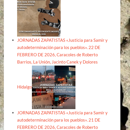
JORNADAS ZAPATISTAS «Justicia para Samir y
autodeterminación para los pueblos». 22 DE
FEBRERO DE 2026, Caracoles de Roberto
Barrios, La Unión, Jacinto Canek y Dolores
Hidalgo
JORNADAS ZAPATISTAS «Justicia para Samir y
autodeterminación para los pueblos». 21 DE
FEBRERO DE 2026, Caracoles de Roberto