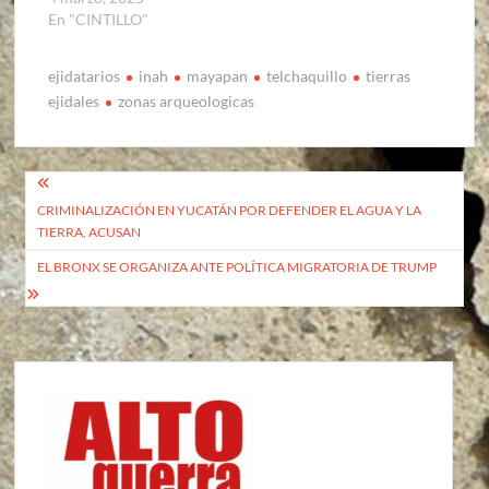
En "CINTILLO"
ejidatarios
inah
mayapan
telchaquillo
tierras
ejidales
zonas arqueologicas
Navegación
CRIMINALIZACIÓN EN YUCATÁN POR DEFENDER EL AGUA Y LA
de
TIERRA, ACUSAN
entradas
EL BRONX SE ORGANIZA ANTE POLÍTICA MIGRATORIA DE TRUMP