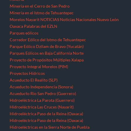
Acueducto El Realito (SLP)
Acueducto Independencia (Sonora)
Acueducto Río San Pedro (Guerrero)
Hidroeléctrica La Parota (Guerrero)
Hidroeléctrica Las Cruces (Nayarit)
Hidroeléctrica Paso de la Reina (Oaxaca)
Hidroeléctrica Paso de la Reina (Oaxaca)
Hidroeléctricas en la Sierra Norte de Puebla
Presa La Maroma (SLP)
Presa Los Pilares (Sonora)
Presa Picachos (Sinaloa)
Presa y Acueducto del Zapotillo (Jalisco)
Proyecto Hidráulico Monterrey VI
Proyecto Hídrico el Naranjal (Veracruz)
Puebla
Querétaro
Quintana Roo
Recursos forestales
Extracción de maderas preciosas en Ostula (Michoacán)
San Luis Potosí
Seminario “El pensamiento crítico frente a la hidra
capitalista”