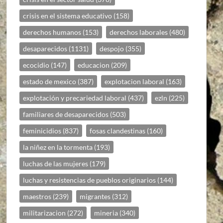
crisis en el sistema educativo
(158)
derechos humanos
(153)
derechos laborales
(480)
desaparecidos
(1131)
despojo
(355)
ecocidio
(147)
educacion
(209)
estado de mexico
(387)
explotacion laboral
(163)
explotación y precariedad laboral
(437)
ezln
(225)
familiares de desaparecidos
(503)
feminicidios
(837)
fosas clandestinas
(160)
la niñez en la tormenta
(193)
luchas de las mujeres
(179)
luchas y resistencias de pueblos originarios
(144)
maestros
(239)
migrantes
(312)
militarizacion
(272)
mineria
(340)