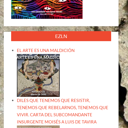
EZLN
EL ARTE ES UNA MALDICIÓN
DILES QUE TENEMOS QUE RESISTIR,
TENEMOS QUE REBELARNOS, TENEMOS QUE
VIVIR. CARTA DEL SUBCOMANDANTE
INSURGENTE MOISÉS A LUIS DE TAVIRA