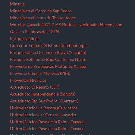
Minería
Minería en el Cerro de San Pedro
Minería en el Istmo de Tehuantepec
Morelos
Nayarit
NOTICIAS
Noticias Nacionales
Nuevo León
Oaxaca
Palabras del EZLN
Parques eólicos
Corredor Eólico del Istmo de Tehuantepec
Parque Eólico Dzilam de Bravo (Yucatán)
Parques Eólicos en Baja California Norte
Proyecto de Propósitos Múltiples Xalapa
Proyecto Integral Morelos (PIM)
Proyectos Hídricos
Acueducto El Realito (SLP)
Acueducto Independencia (Sonora)
Acueducto Río San Pedro (Guerrero)
Hidroeléctrica La Parota (Guerrero)
Hidroeléctrica Las Cruces (Nayarit)
Hidroeléctrica Paso de la Reina (Oaxaca)
Hidroeléctrica Paso de la Reina (Oaxaca)