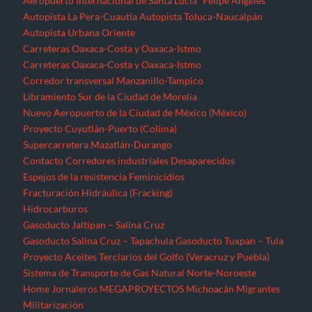
Aeropuerto Internacional de Santa Lucía “Felipe Ángeles”
Autopista La Pera-Cuautla
Autopista Toluca-Naucalpán
Autopista Urbana Oriente
Carreteras Oaxaca-Costa y Oaxaca-Istmo
Carreteras Oaxaca-Costa y Oaxaca-Istmo
Corredor transversal Manzanillo-Tampico
Libramiento Sur de la Ciudad de Morelia
Nuevo Aeropuerto de la Ciudad de México (México)
Proyecto Cuyutlán-Puerto (Colima)
Supercarretera Mazatlán-Durango
Contacto
Corredores industriales
Desaparecidos
Espejos de la resistencia
Feminicidios
Fracturación Hidráulica (Fracking)
Hidrocarburos
Gasoducto Jaltipan – Salina Cruz
Gasoducto Salina Cruz – Tapachula
Gasoducto Tuxpan – Tula
Proyecto Aceites Terciarios del Golfo (Veracruz y Puebla)
Sistema de Transporte de Gas Natural Norte-Noroeste
Home
Jornaleros
MEGAPROYECTOS
Michoacán
Migrantes
Militarización