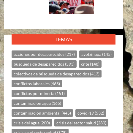
TEMAS
acciones por desaparecidos
(217)
ayotzinapa
(145)
búsqueda de desaparecidos
(593)
cnte
(148)
colectivos de búsqueda de desaparecidos
(413)
conflictos laborales
(465)
conflictos por mineria
(151)
contaminacion agua
(165)
contaminacion ambiental
(445)
covid-19
(532)
crisis del agua
(200)
crisis del sector salud
(280)
crisis en el sector salud
(378)