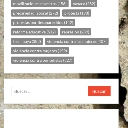
movilizaciones maestros
(156)
oaxaca
(282)
precariedad laboral
(272)
protesta
(198)
protestas por desaparecidos
(142)
reforma educativa
(512)
represion
(289)
tren maya
(382)
violencia contra las mujeres
(407)
violencia contra mujeres
(159)
violencia contra periodistas
(327)
Buscar: