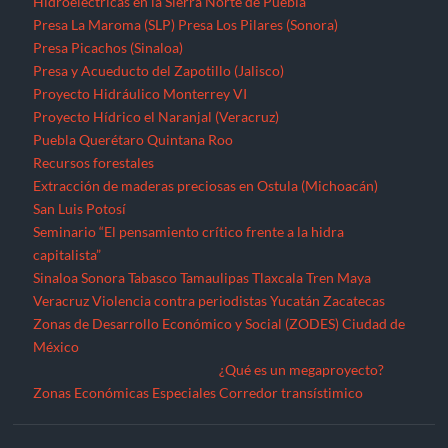
Hidroeléctricas en la Sierra Norte de Puebla
Presa La Maroma (SLP)
Presa Los Pilares (Sonora)
Presa Picachos (Sinaloa)
Presa y Acueducto del Zapotillo (Jalisco)
Proyecto Hidráulico Monterrey VI
Proyecto Hídrico el Naranjal (Veracruz)
Puebla
Querétaro
Quintana Roo
Recursos forestales
Extracción de maderas preciosas en Ostula (Michoacán)
San Luis Potosí
Seminario “El pensamiento crítico frente a la hidra
capitalista”
Sinaloa
Sonora
Tabasco
Tamaulipas
Tlaxcala
Tren Maya
Veracruz
Violencia contra periodistas
Yucatán
Zacatecas
Zonas de Desarrollo Económico y Social (ZODES) Ciudad de
México
¿Qué es un megaproyecto?
Zonas Económicas Especiales
Corredor transístimico