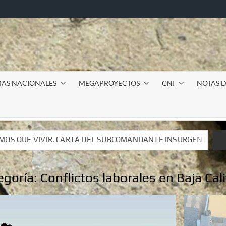
MAS NACIONALES
MEGAPROYECTOS
CNI
NOTAS D
SUBCOMANDANTE INSURGENTE MOISÉS A LUIS DE TAVIRA
SUBCOMANDANTE INSURGENTE MOISÉS A LUIS DE TAVIRA
egoría:
Conflictos laborales en Baja Cal