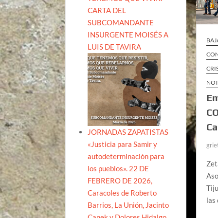
CARTA DEL
SUBCOMANDANTE
INSURGENTE MOISÉS A
BAJ
LUIS DE TAVIRA
CON
CRI
NOT
Em
CO
Ca
JORNADAS ZAPATISTAS
«Justicia para Samir y
grie
autodeterminación para
Zet
los pueblos». 22 DE
Aso
FEBRERO DE 2026,
Tij
Caracoles de Roberto
las
Barrios, La Unión, Jacinto
Canek y Dolores Hidalgo