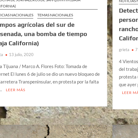
NOTICIAS
IFORNIA)
Detec
ICIAS NACIONALES
TEMAS NACIONALES
person
mpos agrícolas del sur de
rancho
senada, una bomba de tiempo
Califo
aja California)
grieta
7
ta
13 julio, 2020
4 Vientos
a Tijuana / Marco A. Flores Foto: Tomada de
del traba
ernet El lunes 6 de julio se dio un nuevo bloqueo de
protesta
Carretera Transpeninsular, en protesta por la falta
que ayer 
 …
LEER MÁS
LEER M