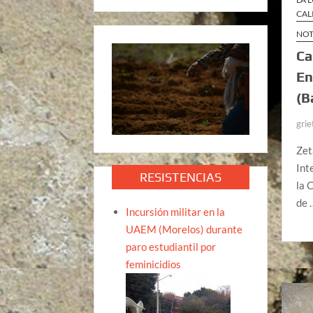
CAL
NOT
Ca
En
(B
grie
Zet
Int
RESISTENCIAS
la 
de
Incursión militar en la
UAEM (Morelos) durante
paro estudiantil por
feminicidios