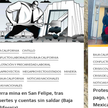
A CALIFORNIA
CINTILLO
BAJA CAL
FLICTOS LABORALES EN BAJA CALIFORNIA
CONFLICTO
LOTACIÓN Y PRECARIEDAD LABORAL
CRISIS CO
GAPROYECTOS
MEGAPROYECTOS ESTADOS
MINERÍA
CRISIS DE
BAJA CALIFORNIA
NOTICIAS NACIONALES
NOTICIAS
AS NACIONALES
Protes
erra mina en San Felipe, tras
pago, 
ertes y cuentas sin saldar (Baja
Mexica
lifornia)