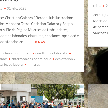
grieta
2
ta
31 julio, 2023
Zeta Tiju
to: Christian Galarza / Border Hub Ilustración:
María de 
los Mendoza Fotos: Christian Galarza y Sergio
de hambr
o // Pie de Página Muertes de trabajadores,
Sánchez 
identes laborales, clausuras, sanciones, opacidad e
onsistencias en …
LEER MÁS
ctaciones por minería
condiciones laborales
pidos
enfermedades por mineria
explotación y
cariedad laboral
mineras