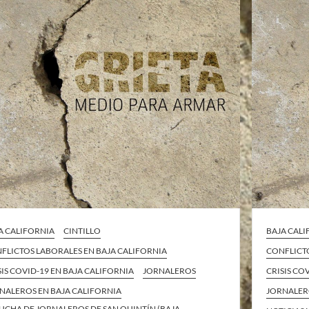
A CALIFORNIA
CINTILLO
BAJA CAL
FLICTOS LABORALES EN BAJA CALIFORNIA
CONFLICTO
SIS COVID-19 EN BAJA CALIFORNIA
JORNALEROS
CRISIS CO
NALEROS EN BAJA CALIFORNIA
JORNALER
LUCHA DE JORNALEROS DE SAN QUINTÍN (BAJA