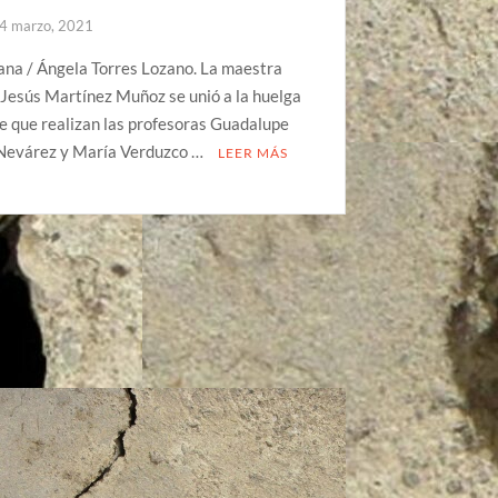
4 marzo, 2021
ana / Ángela Torres Lozano. La maestra
Jesús Martínez Muñoz se unió a la huelga
e que realizan las profesoras Guadalupe
Nevárez y María Verduzco …
LEER MÁS