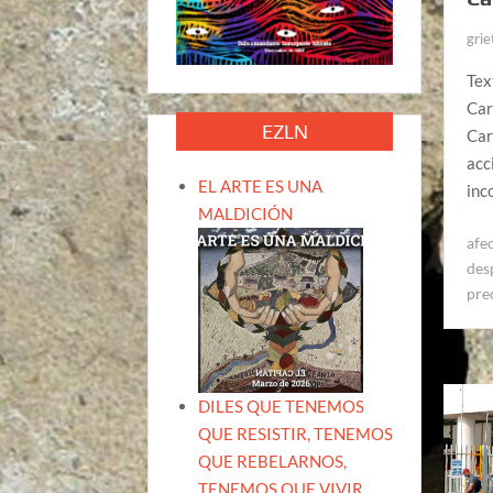
grie
Tex
Car
EZLN
Car
acc
EL ARTE ES UNA
inc
MALDICIÓN
afe
des
pre
DILES QUE TENEMOS
QUE RESISTIR, TENEMOS
QUE REBELARNOS,
TENEMOS QUE VIVIR.