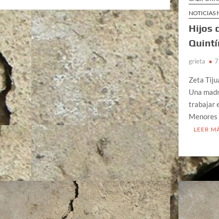
NOTICIAS
Hijos 
Quintí
grieta
7
Zeta Tiju
Una madre
trabajar 
Menores s
LEER M