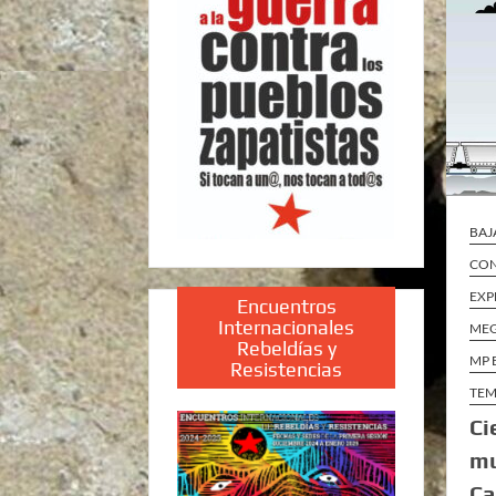
BAJ
CON
EXP
Encuentros
Internacionales
ME
Rebeldías y
MP 
Resistencias
TEM
Ci
mu
Ca