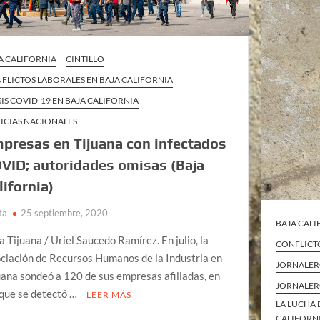
A CALIFORNIA
CINTILLO
FLICTOS LABORALES EN BAJA CALIFORNIA
SIS COVID-19 EN BAJA CALIFORNIA
ICIAS NACIONALES
presas en Tijuana con infectados
VID; autoridades omisas (Baja
lifornia)
ta
25 septiembre, 2020
BAJA CAL
a Tijuana / Uriel Saucedo Ramírez. En julio, la
CONFLICTO
ciación de Recursos Humanos de la Industria en
JORNALERO
uana sondeó a 120 de sus empresas afiliadas, en
JORNALER
 que se detectó …
LEER MÁS
LA LUCHA 
CALIFORN