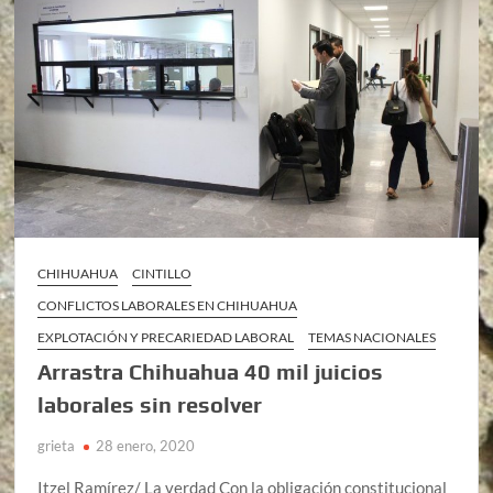
CHIHUAHUA
CINTILLO
CONFLICTOS LABORALES EN CHIHUAHUA
EXPLOTACIÓN Y PRECARIEDAD LABORAL
TEMAS NACIONALES
Arrastra Chihuahua 40 mil juicios
laborales sin resolver
grieta
28 enero, 2020
Itzel Ramírez/ La verdad Con la obligación constitucional