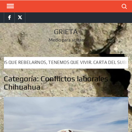
Saltar
Buscar
al
Facebook
Twitter
contenido
GRIETA
Medio para armar
UE VIVIR. CARTA DEL SUBCOMANDANTE INSURGENTE MOISÉS A 
UE VIVIR. CARTA DEL SUBCOMANDANTE INSURGENTE MOISÉS A 
Categoría:
Conflictos laborales en
Chihuahua