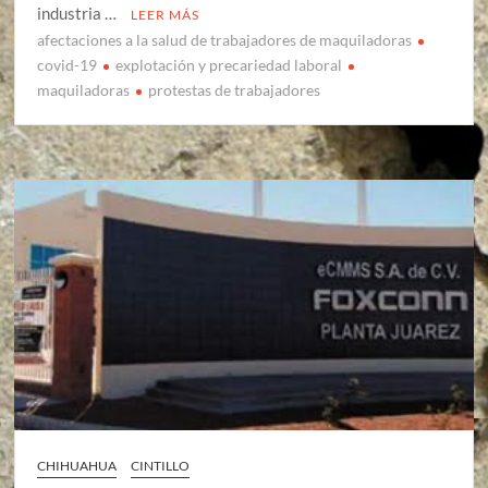
industria …
LEER MÁS
afectaciones a la salud de trabajadores de maquiladoras
covid-19
explotación y precariedad laboral
maquiladoras
protestas de trabajadores
CHIHUAHUA
CINTILLO