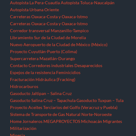
Autopista La Pera-Cuautla
Autopista Toluca-Naucalpán
Autopista Urbana Oriente
Carreteras Oaxaca-Costa y Oaxaca-Istmo
Carreteras Oaxaca-Costa y Oaxaca-Istmo
Corredor transversal Manzanillo-Tampico
Libramiento Sur de la Ciudad de Morelia
Nuevo Aeropuerto de la Ciudad de México (México)
Proyecto Cuyutlán-Puerto (Colima)
Supercarretera Mazatlán-Durango
Contacto
Corredores industriales
Desaparecidos
Espejos de la resistencia
Feminicidios
Fracturación Hidráulica (Fracking)
Hidrocarburos
Gasoducto Jaltipan – Salina Cruz
Gasoducto Salina Cruz – Tapachula
Gasoducto Tuxpan – Tula
Proyecto Aceites Terciarios del Golfo (Veracruz y Puebla)
Sistema de Transporte de Gas Natural Norte-Noroeste
Home
Jornaleros
MEGAPROYECTOS
Michoacán
Migrantes
Militarización
Minería