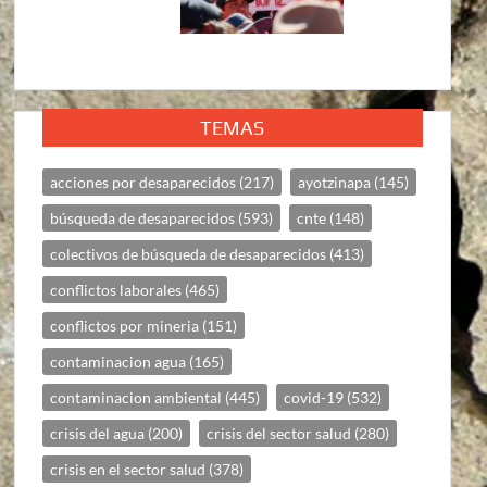
TEMAS
acciones por desaparecidos
(217)
ayotzinapa
(145)
búsqueda de desaparecidos
(593)
cnte
(148)
colectivos de búsqueda de desaparecidos
(413)
conflictos laborales
(465)
conflictos por mineria
(151)
contaminacion agua
(165)
contaminacion ambiental
(445)
covid-19
(532)
crisis del agua
(200)
crisis del sector salud
(280)
crisis en el sector salud
(378)