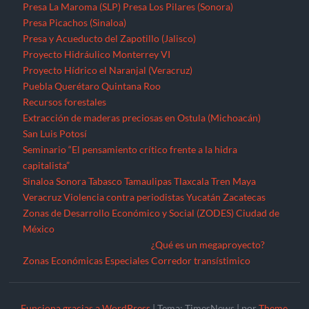
Presa La Maroma (SLP)
Presa Los Pilares (Sonora)
Presa Picachos (Sinaloa)
Presa y Acueducto del Zapotillo (Jalisco)
Proyecto Hidráulico Monterrey VI
Proyecto Hídrico el Naranjal (Veracruz)
Puebla
Querétaro
Quintana Roo
Recursos forestales
Extracción de maderas preciosas en Ostula (Michoacán)
San Luis Potosí
Seminario “El pensamiento crítico frente a la hidra
capitalista”
Sinaloa
Sonora
Tabasco
Tamaulipas
Tlaxcala
Tren Maya
Veracruz
Violencia contra periodistas
Yucatán
Zacatecas
Zonas de Desarrollo Económico y Social (ZODES) Ciudad de
México
¿Qué es un megaproyecto?
Zonas Económicas Especiales
Corredor transístimico
Funciona gracias a WordPress
|
Tema: TimesNews
|
por
Theme