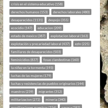
crisis en el sistema educativo
(158)
derechos humanos
(153)
derechos laborales
(480)
desaparecidos
(1131)
despojo
(355)
ecocidio
(147)
educacion
(209)
estado de mexico
(387)
explotacion laboral
(163)
explotación y precariedad laboral
(437)
ezln
(225)
familiares de desaparecidos
(503)
feminicidios
(837)
fosas clandestinas
(160)
la niñez en la tormenta
(193)
luchas de las mujeres
(179)
luchas y resistencias de pueblos originarios
(144)
maestros
(239)
migrantes
(312)
militarizacion
(272)
mineria
(340)
movilizaciones maestros
(156)
oaxaca
(282)