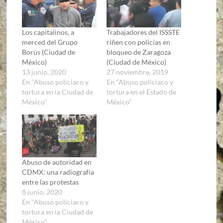
Los capitalinos, a
Trabajadores del ISSSTE
merced del Grupo
riñen con policías en
Borüs (Ciudad de
bloqueo de Zaragoza
México)
(Ciudad de México)
13 junio, 2020
27 noviembre, 2019
En "Abuso policiaco y
En "Abuso policiaco y
tortura en la Ciudad de
tortura en el Estado de
México"
México"
Abuso de autoridad en
CDMX: una radiografía
entre las protestas
8 junio, 2020
En "Abuso policiaco y
tortura en la Ciudad de
México"