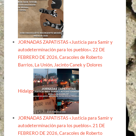
JORNADAS ZAPATISTAS «Justicia para Samir y
autodeterminación para los pueblos». 22 DE
FEBRERO DE 2026, Caracoles de Roberto
Barrios, La Unión, Jacinto Canek y Dolores
Hidalgo
JORNADAS ZAPATISTAS «Justicia para Samir y
autodeterminación para los pueblos». 21 DE
FEBRERO DE 2026, Caracoles de Roberto