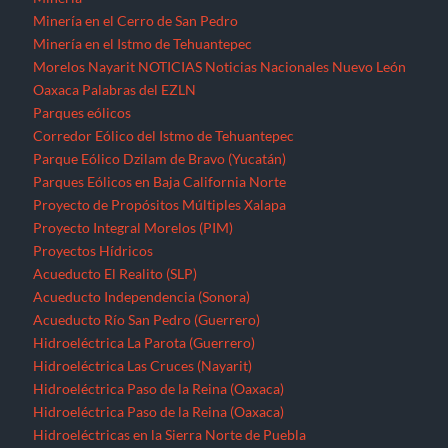
Minería en el Cerro de San Pedro
Minería en el Istmo de Tehuantepec
Morelos
Nayarit
NOTICIAS
Noticias Nacionales
Nuevo León
Oaxaca
Palabras del EZLN
Parques eólicos
Corredor Eólico del Istmo de Tehuantepec
Parque Eólico Dzilam de Bravo (Yucatán)
Parques Eólicos en Baja California Norte
Proyecto de Propósitos Múltiples Xalapa
Proyecto Integral Morelos (PIM)
Proyectos Hídricos
Acueducto El Realito (SLP)
Acueducto Independencia (Sonora)
Acueducto Río San Pedro (Guerrero)
Hidroeléctrica La Parota (Guerrero)
Hidroeléctrica Las Cruces (Nayarit)
Hidroeléctrica Paso de la Reina (Oaxaca)
Hidroeléctrica Paso de la Reina (Oaxaca)
Hidroeléctricas en la Sierra Norte de Puebla