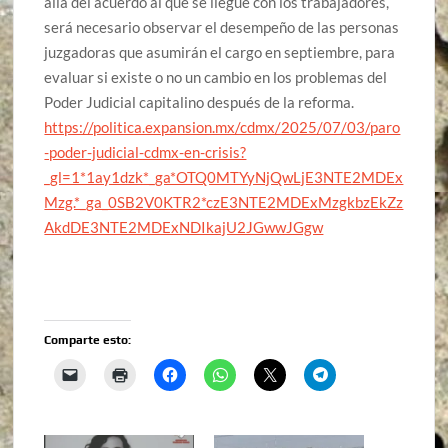
allá del acuerdo al que se llegue con los trabajadores,
será necesario observar el desempeño de las personas
juzgadoras que asumirán el cargo en septiembre, para
evaluar si existe o no un cambio en los problemas del
Poder Judicial capitalino después de la reforma.
https://politica.expansion.mx/cdmx/2025/07/03/paro
-poder-judicial-cdmx-en-crisis?
_gl=1*1ay1dzk*_ga*OTQ0MTYyNjQwLjE3NTE2MDEx
Mzg.*_ga_0SB2V0KTR2*czE3NTE2MDExMzgkbzEkZz
AkdDE3NTE2MDExNDIkajU2JGwwJGgw
Comparte esto: