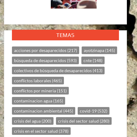
TEMAS
acciones por desaparecidos
(217)
ayotzinapa
(145)
búsqueda de desaparecidos
(593)
cnte
(148)
colectivos de búsqueda de desaparecidos
(413)
conflictos laborales
(465)
conflictos por mineria
(151)
contaminacion agua
(165)
contaminacion ambiental
(445)
covid-19
(532)
crisis del agua
(200)
crisis del sector salud
(280)
crisis en el sector salud
(378)