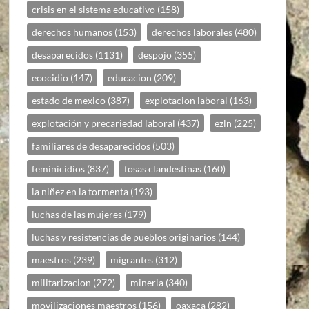
crisis en el sistema educativo
(158)
derechos humanos
(153)
derechos laborales
(480)
desaparecidos
(1131)
despojo
(355)
ecocidio
(147)
educacion
(209)
estado de mexico
(387)
explotacion laboral
(163)
explotación y precariedad laboral
(437)
ezln
(225)
familiares de desaparecidos
(503)
feminicidios
(837)
fosas clandestinas
(160)
la niñez en la tormenta
(193)
luchas de las mujeres
(179)
luchas y resistencias de pueblos originarios
(144)
maestros
(239)
migrantes
(312)
militarizacion
(272)
mineria
(340)
movilizaciones maestros
(156)
oaxaca
(282)