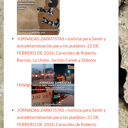
JORNADAS ZAPATISTAS «Justicia para Samir y
autodeterminación para los pueblos». 22 DE
FEBRERO DE 2026, Caracoles de Roberto
Barrios, La Unión, Jacinto Canek y Dolores
Hidalgo
JORNADAS ZAPATISTAS «Justicia para Samir y
autodeterminación para los pueblos». 21 DE
FEBRERO DE 2026, Caracoles de Roberto