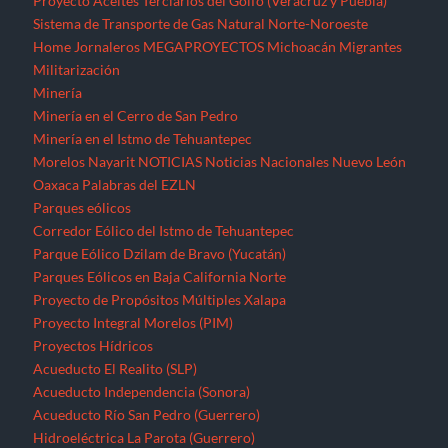
Proyecto Aceites Terciarios del Golfo (Veracruz y Puebla)
Sistema de Transporte de Gas Natural Norte-Noroeste
Home
Jornaleros
MEGAPROYECTOS
Michoacán
Migrantes
Militarización
Minería
Minería en el Cerro de San Pedro
Minería en el Istmo de Tehuantepec
Morelos
Nayarit
NOTICIAS
Noticias Nacionales
Nuevo León
Oaxaca
Palabras del EZLN
Parques eólicos
Corredor Eólico del Istmo de Tehuantepec
Parque Eólico Dzilam de Bravo (Yucatán)
Parques Eólicos en Baja California Norte
Proyecto de Propósitos Múltiples Xalapa
Proyecto Integral Morelos (PIM)
Proyectos Hídricos
Acueducto El Realito (SLP)
Acueducto Independencia (Sonora)
Acueducto Río San Pedro (Guerrero)
Hidroeléctrica La Parota (Guerrero)