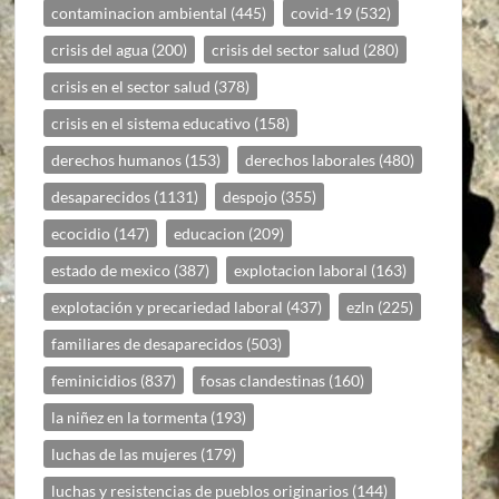
contaminacion ambiental
(445)
covid-19
(532)
crisis del agua
(200)
crisis del sector salud
(280)
crisis en el sector salud
(378)
crisis en el sistema educativo
(158)
derechos humanos
(153)
derechos laborales
(480)
desaparecidos
(1131)
despojo
(355)
ecocidio
(147)
educacion
(209)
estado de mexico
(387)
explotacion laboral
(163)
explotación y precariedad laboral
(437)
ezln
(225)
familiares de desaparecidos
(503)
feminicidios
(837)
fosas clandestinas
(160)
la niñez en la tormenta
(193)
luchas de las mujeres
(179)
luchas y resistencias de pueblos originarios
(144)