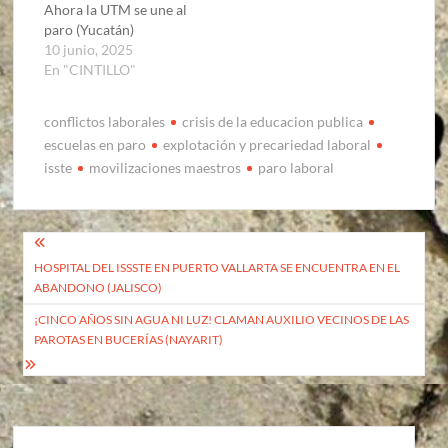
Ahora la UTM se une al
paro (Yucatán)
10 junio, 2025
En "CINTILLO"
conflictos laborales
crisis de la educacion publica
escuelas en paro
explotación y precariedad laboral
isste
movilizaciones maestros
paro laboral
Navegación
HOSPITAL DEL ISSSTE EN PUERTO VALLARTA SE ENCUENTRA EN EL
de
ABANDONO (JALISCO)
entradas
¡CINCO AÑOS SIN AGUA NI LUZ! CLAMAN AUXILIO VECINOS DE LAS
PAROTAS EN BUCERÍAS (NAYARIT)