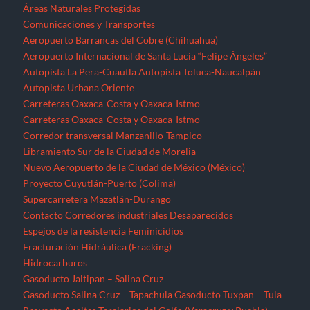
Áreas Naturales Protegidas
Comunicaciones y Transportes
Aeropuerto Barrancas del Cobre (Chihuahua)
Aeropuerto Internacional de Santa Lucía “Felipe Ángeles”
Autopista La Pera-Cuautla
Autopista Toluca-Naucalpán
Autopista Urbana Oriente
Carreteras Oaxaca-Costa y Oaxaca-Istmo
Carreteras Oaxaca-Costa y Oaxaca-Istmo
Corredor transversal Manzanillo-Tampico
Libramiento Sur de la Ciudad de Morelia
Nuevo Aeropuerto de la Ciudad de México (México)
Proyecto Cuyutlán-Puerto (Colima)
Supercarretera Mazatlán-Durango
Contacto
Corredores industriales
Desaparecidos
Espejos de la resistencia
Feminicidios
Fracturación Hidráulica (Fracking)
Hidrocarburos
Gasoducto Jaltipan – Salina Cruz
Gasoducto Salina Cruz – Tapachula
Gasoducto Tuxpan – Tula