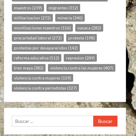
maestros
(239)
migrantes
(312)
militarizacion
(272)
mineria
(340)
movilizaciones maestros
(156)
oaxaca
(282)
precariedad laboral
(272)
protesta
(198)
protestas por desaparecidos
(142)
reforma educativa
(512)
represion
(289)
tren maya
(382)
violencia contra las mujeres
(407)
violencia contra mujeres
(159)
violencia contra periodistas
(327)
Buscar: