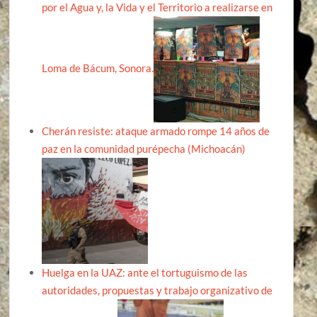
por el Agua y, la Vida y el Territorio a realizarse en
Loma de Bácum, Sonora.
Cherán resiste: ataque armado rompe 14 años de
paz en la comunidad purépecha (Michoacán)
Huelga en la UAZ: ante el tortuguismo de las
autoridades, propuestas y trabajo organizativo de