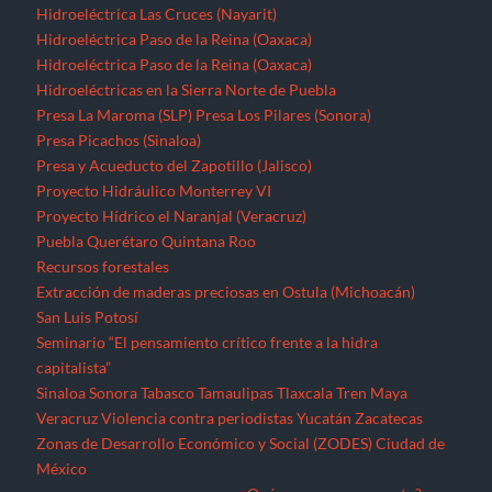
Hidroeléctrica Las Cruces (Nayarit)
Hidroeléctrica Paso de la Reina (Oaxaca)
Hidroeléctrica Paso de la Reina (Oaxaca)
Hidroeléctricas en la Sierra Norte de Puebla
Presa La Maroma (SLP)
Presa Los Pilares (Sonora)
Presa Picachos (Sinaloa)
Presa y Acueducto del Zapotillo (Jalisco)
Proyecto Hidráulico Monterrey VI
Proyecto Hídrico el Naranjal (Veracruz)
Puebla
Querétaro
Quintana Roo
Recursos forestales
Extracción de maderas preciosas en Ostula (Michoacán)
San Luis Potosí
Seminario “El pensamiento crítico frente a la hidra
capitalista”
Sinaloa
Sonora
Tabasco
Tamaulipas
Tlaxcala
Tren Maya
Veracruz
Violencia contra periodistas
Yucatán
Zacatecas
Zonas de Desarrollo Económico y Social (ZODES) Ciudad de
México