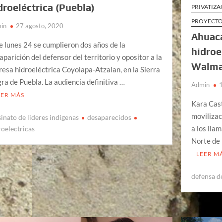
droeléctrica (Puebla)
PRIVATIZA
PROYECTO
in
27 agosto, 2020
Ahuaca
e lunes 24 se cumplieron dos años de la
hidroe
aparición del defensor del territorio y opositor a la
Walma
resa hidroeléctrica Coyolapa-Atzalan, en la Sierra
ra de Puebla. La audiencia definitiva …
Admin
EER MÁS
Kara Cas
movilizac
sinato de lideres indigenas
desaparecidos
a los lla
roelectricas
Norte de 
LEER M
defensa d