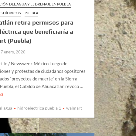
CIÓN DEL AGUA Y EL DRENAJE EN PUEBLA
S HÍDRICOS
PUEBLA
tlán retira permisos para
léctrica que beneficiaría a
rt (Puebla)
17 enero, 2020
tillo / Newsweek México Luego de
iones y protestas de ciudadanos opositores
mados “proyectos de muerte” en la Sierra
Puebla, el Cabildo de Ahuacatlán revocó …
ÁS
el agua
hidroelectrica puebla 1
walmart