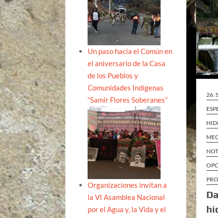
Un paso hacia el Común en
el aniversario de la Casa
de los Pueblos y
Comunidades Indígenas
26.
“Samir Flores Soberanes”
ESP
HID
MEG
NOT
OPO
PRO
Organizaciones invitan a
Da
la VI Asamblea Nacional
hi
por el Agua y, la Vida y el