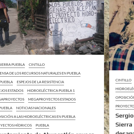
 SIERRA PUEBLA
CINTILLO
ENSA DE LOS RECURSOS NATURALES EN PUEBLA
CINTILLO
 PUEBLA
ESPEJOS DE LA RESISTENCIA
HIDROELÉ
EJOS ESTADOS
HIDROELÉCTRICA PUEBLA 1
OPOSICIÓN
GAPROYECTOS
MEGAPROYECTOS ESTADOS
PROYECTO
PUEBLA
NOTICIAS NACIONALES
Sergio
SICIÓN A LAS HIDROELÉCTRICAS EN PUEBLA
Sierra
YECTOS HÍDRICOS
PUEBLA
desap