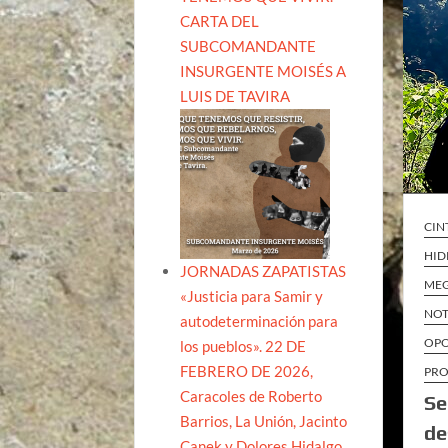
CARTA DEL
SUBCOMANDANTE
INSURGENTE MOISÉS A
LUIS DE TAVIRA
CIN
HID
JORNADAS ZAPATISTAS
MEG
«Justicia para Samir y
NOT
autodeterminación para
OPO
los pueblos». 22 DE
FEBRERO DE 2026,
PRO
Caracoles de Roberto
Se
Barrios, La Unión, Jacinto
de
Canek y Dolores Hidalgo