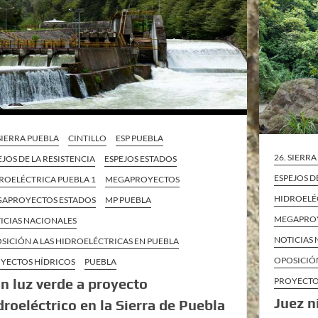
 SIERRA PUEBLA
CINTILLO
ESP PUEBLA
26. SIERR
EJOS DE LA RESISTENCIA
ESPEJOS ESTADOS
ESPEJOS D
ROELÉCTRICA PUEBLA 1
MEGAPROYECTOS
HIDROELÉ
APROYECTOS ESTADOS
MP PUEBLA
MEGAPROY
ICIAS NACIONALES
NOTICIAS
SICIÓN A LAS HIDROELÉCTRICAS EN PUEBLA
OPOSICIÓN
YECTOS HÍDRICOS
PUEBLA
n luz verde a proyecto
PROYECTO
Juez n
droeléctrico en la Sierra de Puebla