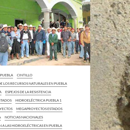
A PUEBLA
CINTILLO
E LOS RECURSOS NATURALES EN PUEBLA
A
ESPEJOS DE LA RESISTENCIA
STADOS
HIDROELÉCTRICA PUEBLA 1
YECTOS
MEGAPROYECTOS ESTADOS
A
NOTICIAS NACIONALES
 A LAS HIDROELÉCTRICAS EN PUEBLA