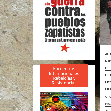
26.
DEF
ESP
Encuentros
Internacionales
ESP
Rebeldías y
Resistencias
ME
MP 
OPO
PRO