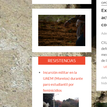
OPO
Ex
ac
co
Adm
CIU
def
mex
RESISTENCIAS
de 
L
Incursión militar en la
def
UAEM (Morelos) durante
hid
paro estudiantil por
feminicidios