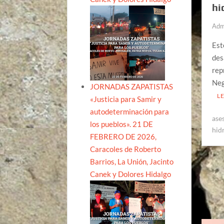
hi
Adm
Est
des
rep
Neg
JORNADAS ZAPATISTAS
L
«Justicia para Samir y
autodeterminación para
ase
los pueblos». 21 DE
hid
FEBRERO DE 2026,
Caracoles de Roberto
Barrios, La Unión, Jacinto
Canek y Dolores Hidalgo