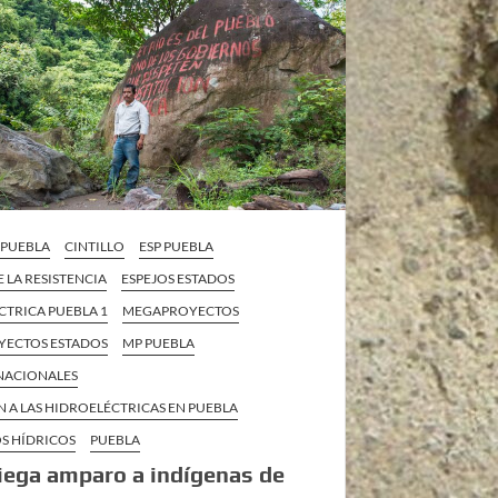
A PUEBLA
CINTILLO
ESP PUEBLA
E LA RESISTENCIA
ESPEJOS ESTADOS
CTRICA PUEBLA 1
MEGAPROYECTOS
ECTOS ESTADOS
MP PUEBLA
 NACIONALES
 A LAS HIDROELÉCTRICAS EN PUEBLA
S HÍDRICOS
PUEBLA
iega amparo a indígenas de