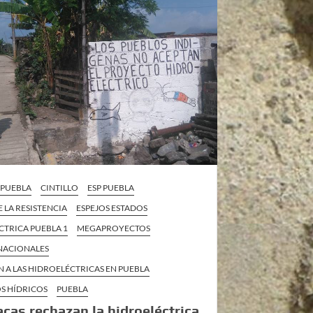
A PUEBLA
CINTILLO
ESP PUEBLA
E LA RESISTENCIA
ESPEJOS ESTADOS
CTRICA PUEBLA 1
MEGAPROYECTOS
 NACIONALES
 A LAS HIDROELÉCTRICAS EN PUEBLA
S HÍDRICOS
PUEBLA
cas rechazan la hidroeléctrica