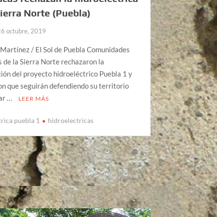
Sierra Norte (Puebla)
26 octubre, 2019
 Martínez / El Sol de Puebla Comunidades
 de la Sierra Norte rechazaron la
ión del proyecto hidroeléctrico Puebla 1 y
on que seguirán defendiendo su territorio
tar …
LEER MÁS
trica puebla 1
hidroelectricas