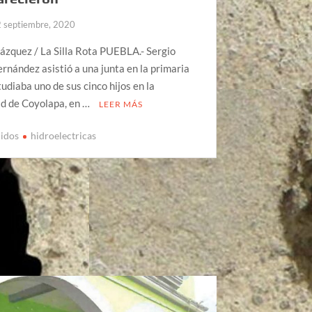
2 septiembre, 2020
lázquez / La Silla Rota PUEBLA.- Sergio
rnández asistió a una junta en la primaria
udiaba uno de sus cinco hijos en la
d de Coyolapa, en …
LEER MÁS
cidos
hidroelectricas