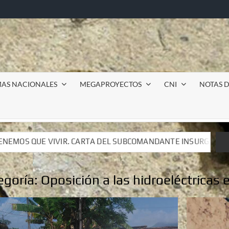
MAS NACIONALES
MEGAPROYECTOS
CNI
NOTAS D
 SUBCOMANDANTE INSURGENTE MOISÉS A LUIS DE TAVIRA
 SUBCOMANDANTE INSURGENTE MOISÉS A LUIS DE TAVIRA
egoría:
Oposición a las hidroeléctricas 