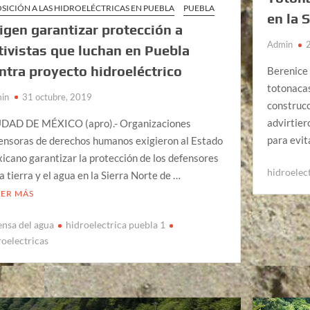
SICIÓN A LAS HIDROELÉCTRICAS EN PUEBLA
PUEBLA
en la 
igen garantizar protección a
Admin
tivistas que luchan en Puebla
ntra proyecto hidroeléctrico
Berenice
totonacas
in
31 octubre, 2019
construcc
advirtier
DAD DE MÉXICO (apro).- Organizaciones
para evi
ensoras de derechos humanos exigieron al Estado
icano garantizar la protección de los defensores
hidroelec
la tierra y el agua en la Sierra Norte de …
EER MÁS
ensa del agua
hidroelectrica puebla 1
roelectricas