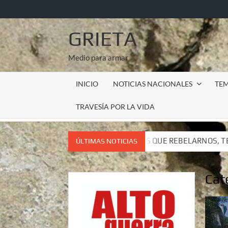
Saltar
al
contenido
GRIETA
Medio para armar
INICIO
NOTICIAS NACIONALES
TE
TRAVESÍA POR LA VIDA
, TENEMOS QUE REBELARNOS, TENEMOS QUE VIVIR. CARTA DEL
ÚLTIMAS NOTICIAS
, TENEMOS QUE REBELARNOS, TENEMOS QUE VIVIR. CARTA DEL
Cat