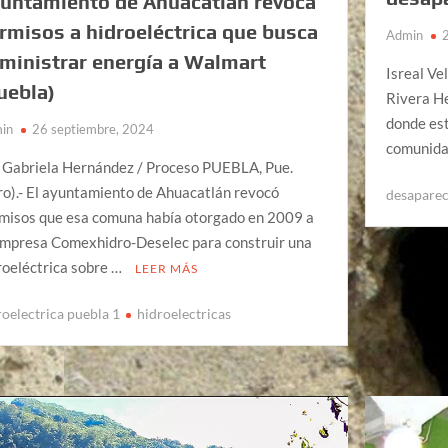
untamiento de Ahuacatlán revoca
rmisos a hidroeléctrica que busca
Admin
ministrar energía a Walmart
Isreal Ve
uebla)
Rivera He
donde est
in
26 septiembre, 2024
comunida
 Gabriela Hernández / Proceso PUEBLA, Pue.
ro).- El ayuntamiento de Ahuacatlán revocó
desapare
misos que esa comuna había otorgado en 2009 a
empresa Comexhidro-Deselec para construir una
roeléctrica sobre …
LEER MÁS
roelectrica puebla 1
hidroelectricas