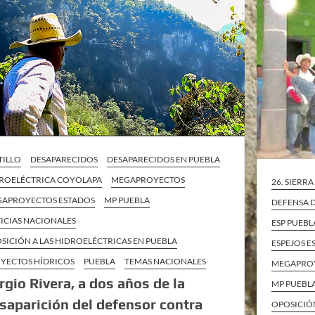
TILLO
DESAPARECIDOS
DESAPARECIDOS EN PUEBLA
ROELÉCTRICA COYOLAPA
MEGAPROYECTOS
26. SIERR
APROYECTOS ESTADOS
MP PUEBLA
DEFENSA D
ICIAS NACIONALES
ESP PUEBL
SICIÓN A LAS HIDROELÉCTRICAS EN PUEBLA
ESPEJOS E
YECTOS HÍDRICOS
PUEBLA
TEMAS NACIONALES
MEGAPRO
rgio Rivera, a dos años de la
MP PUEBL
saparición del defensor contra
OPOSICIÓN