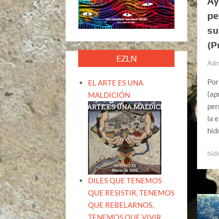
Ay
pe
su
(P
EZLN
Adm
Por
EL ARTE ES UNA
(ap
MALDICIÓN
per
la 
hid
hid
DILES QUE TENEMOS
QUE RESISTIR, TENEMOS
QUE REBELARNOS,
TENEMOS QUE VIVIR.