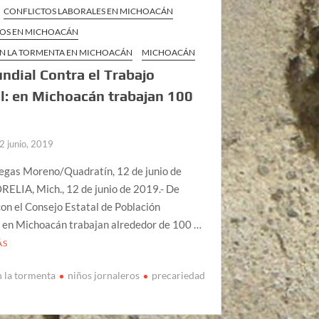
CONFLICTOS LABORALES EN MICHOACÁN
OS EN MICHOACÁN
 EN LA TORMENTA EN MICHOACÁN
MICHOACÁN
ndial Contra el Trabajo
il: en Michoacán trabajan 100
2 junio, 2019
legas Moreno/Quadratín, 12 de junio de
ELIA, Mich., 12 de junio de 2019.- De
on el Consejo Estatal de Población
, en Michoacán trabajan alrededor de 100 …
ÁS
n la tormenta
niños jornaleros
precariedad