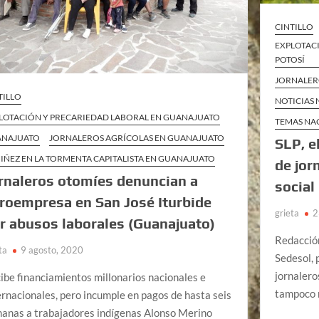
CINTILLO
EXPLOTACI
POTOSÍ
JORNALERO
TILLO
NOTICIAS
LOTACIÓN Y PRECARIEDAD LABORAL EN GUANAJUATO
TEMAS NA
ANAJUATO
JORNALEROS AGRÍCOLAS EN GUANAJUATO
SLP, e
NIÑEZ EN LA TORMENTA CAPITALISTA EN GUANAJUATO
de jor
rnaleros otomíes denuncian a
social
roempresa en San José Iturbide
grieta
2
r abusos laborales (Guanajuato)
Redacció
ta
9 agosto, 2020
Sedesol, 
jornalero
ibe financiamientos millonarios nacionales e
tampoco 
ernacionales, pero incumple en pagos de hasta seis
anas a trabajadores indígenas Alonso Merino