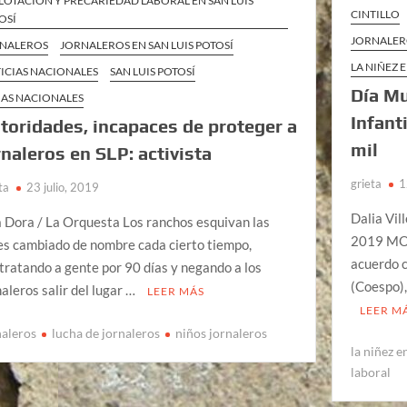
LOTACIÓN Y PRECARIEDAD LABORAL EN SAN LUIS
CINTILLO
OSÍ
JORNALER
NALEROS
JORNALEROS EN SAN LUIS POTOSÍ
LA NIÑEZ
ICIAS NACIONALES
SAN LUIS POTOSÍ
Día Mu
AS NACIONALES
Infant
toridades, incapaces de proteger a
mil
rnaleros en SLP: activista
grieta
1
ta
23 julio, 2019
Dalia Vil
 Dora / La Orquesta Los ranchos esquivan las
2019 MOR
es cambiado de nombre cada cierto tiempo,
acuerdo c
tratando a gente por 90 días y negando a los
(Coespo)
naleros salir del lugar …
LEER MÁS
LEER M
naleros
lucha de jornaleros
niños jornaleros
la niñez e
laboral