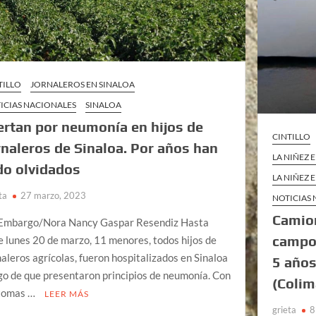
TILLO
JORNALEROS EN SINALOA
ICIAS NACIONALES
SINALOA
ertan por neumonía en hijos de
CINTILLO
rnaleros de Sinaloa. Por años han
LA NIÑEZ 
do olvidados
LA NIÑEZ 
ta
27 marzo, 2023
NOTICIAS
Camion
Embargo/Nora Nancy Gaspar Resendiz Hasta
campo 
e lunes 20 de marzo, 11 menores, todos hijos de
naleros agrícolas, fueron hospitalizados en Sinaloa
5 años
go de que presentaron principios de neumonía. Con
(Colim
tomas …
LEER MÁS
grieta
8