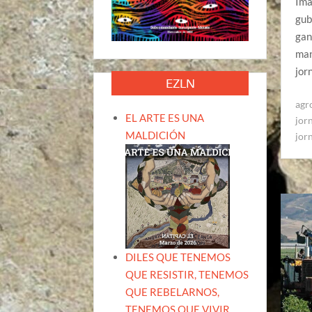
Ima
gub
gan
man
jor
EZLN
agr
EL ARTE ES UNA
jor
MALDICIÓN
jor
DILES QUE TENEMOS
QUE RESISTIR, TENEMOS
QUE REBELARNOS,
TENEMOS QUE VIVIR.