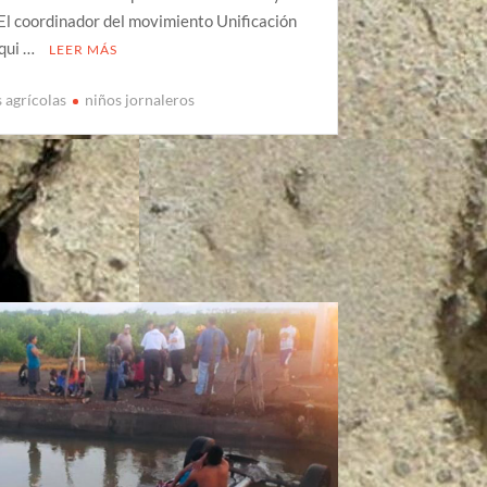
El coordinador del movimiento Unificación
iqui …
LEER MÁS
 agrícolas
niños jornaleros