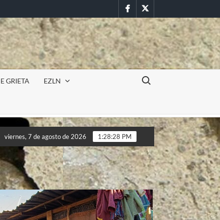
Facebook
Twitter
Buscar:
E GRIETA
EZLN
ncursión militar en la UAEM (Morelos) durante paro estudiantil po
viernes, 7 de agosto de 2026
1:28:30 PM
ncursión militar en la UAEM (Morelos) durante paro estudiantil po