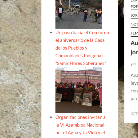
EXP
POT
JOR
NOT
Un paso hacia el Común en
TEM
el aniversario de la Casa
Au
de los Pueblos y
jo
Comunidades Indígenas
“Samir Flores Soberanes”
grie
Ana
ley
con
jor
jor
Organizaciones invitan a
la VI Asamblea Nacional
por el Agua y, la Vida y el