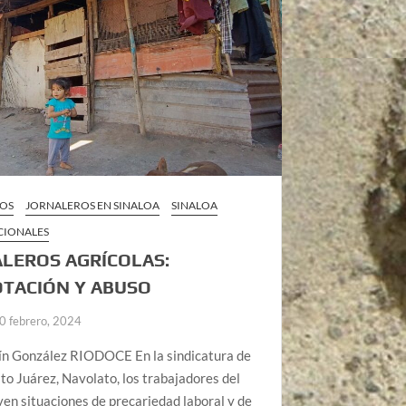
ROS
JORNALEROS EN SINALOA
SINALOA
CIONALES
LEROS AGRÍCOLAS:
TACIÓN Y ABUSO
0 febrero, 2024
ín González RIODOCE En la sindicatura de
ito Juárez, Navolato, los trabajadores del
en situaciones de precariedad laboral y de