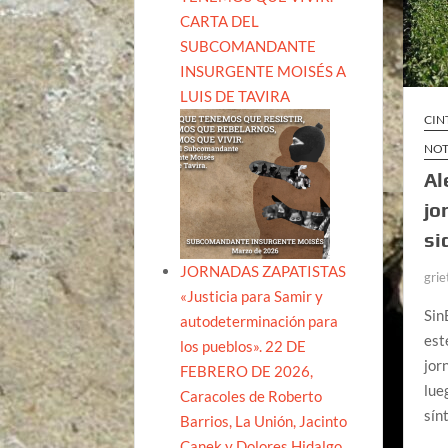
CARTA DEL
SUBCOMANDANTE
INSURGENTE MOISÉS A
LUIS DE TAVIRA
CIN
NOT
Al
jo
si
JORNADAS ZAPATISTAS
grie
«Justicia para Samir y
Sin
autodeterminación para
est
los pueblos». 22 DE
jor
FEBRERO DE 2026,
lue
Caracoles de Roberto
sín
Barrios, La Unión, Jacinto
Canek y Dolores Hidalgo