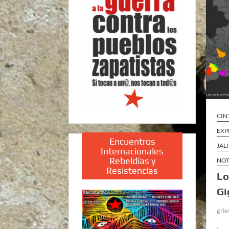
CIN
EXP
Encuentros
JAL
Internacionales
Rebeldías y
NOT
Resistencias
Lo
Gi
grie