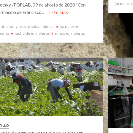
jornalero
etsky /POPLAB, 09 de ahosto de 2020 *Con
ormación de Francisco …
LEER MÁS
lotación y precariedad laboral
jornaleros
ícolas
lucha de jornaleros
niños jornaleros
TILLO