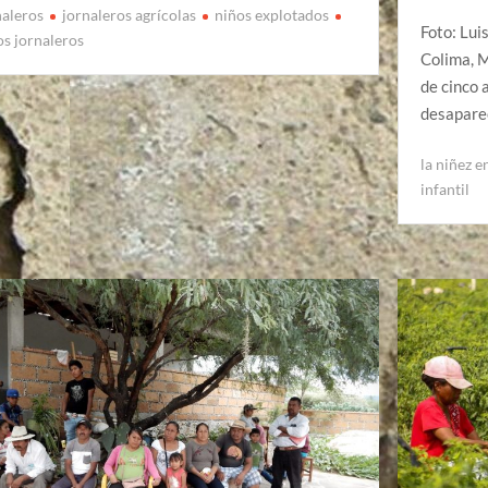
naleros
jornaleros agrícolas
niños explotados
Foto: Lui
os jornaleros
Colima, 
de cinco 
desaparec
la niñez e
infantil