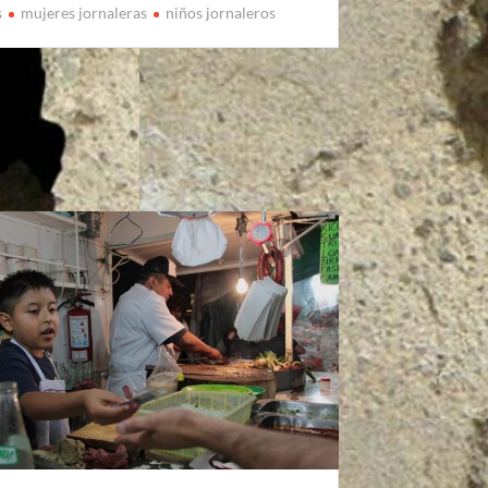
s
mujeres jornaleras
niños jornaleros