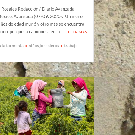
s Rosales Redacción / Diario Avanzada
México, Avanzada (07/09/2020).- Un menor
años de edad murió y otro más se encuentra
ido, porque la camioneta en la …
LEER MÁS
n la tormenta
niños jornaleros
trabajo