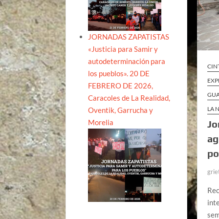
JORNADAS ZAPATISTAS
«Justicia para Samir y
autodeterminación para
CIN
los pueblos». 20 DE
EXP
FEBRERO DE 2026,
GU
Caracoles de La Realidad,
LA 
Oventik, Garrucha y
Morelia
Jo
ag
po
grie
Rec
int
sem