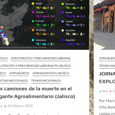
TILLO
EXPLOTACIÓN Y PRECARIEDAD LABORAL
JORNALE
LOTACIÓN Y PRECARIEDAD LABORAL EN JALISCO
TEMAS NA
JORNA
ISCO
JORNALEROS
JORNALEROS EN JALISCO
EXPLO
ICIAS NACIONALES
TEMAS NACIONALES
s camiones de la muerte en el
grieta
1
gante Agroalimentario (Jalisco)
Por Mart
ta
26 febrero, 2024
Villa Ben
campo viv