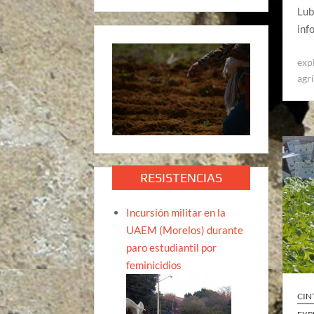
Lub
inf
exp
agr
RESISTENCIAS
Incursión militar en la
UAEM (Morelos) durante
paro estudiantil por
feminicidios
CIN