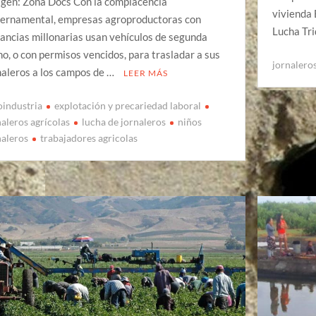
gen: Zona Docs Con la complacencia
vivienda 
ernamental, empresas agroproductoras con
Lucha Tr
ancias millonarias usan vehículos de segunda
o, o con permisos vencidos, para trasladar a sus
jornaleros
naleros a los campos de …
LEER MÁS
oindustria
explotación y precariedad laboral
naleros agrícolas
lucha de jornaleros
niños
naleros
trabajadores agricolas