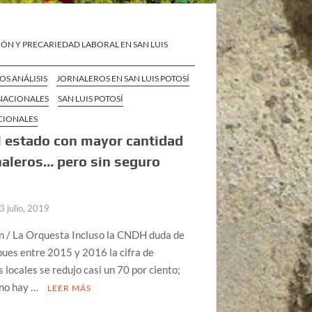
ÓN Y PRECARIEDAD LABORAL EN SAN LUIS
S ANÁLISIS
JORNALEROS EN SAN LUIS POTOSÍ
 NACIONALES
SAN LUIS POTOSÍ
CIONALES
l estado con mayor cantidad
naleros… pero sin seguro
3 julio, 2019
n / La Orquesta Incluso la CNDH duda de
pues entre 2015 y 2016 la cifra de
s locales se redujo casi un 70 por ciento;
no hay …
LEER MÁS