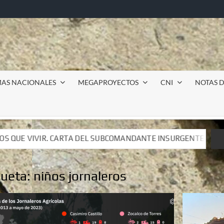
MAS NACIONALES
MEGAPROYECTOS
CNI
NOTAS D
COMANDANTE INSURGENTE MOISÉS A LUIS DE TAVIRA
I
COMANDANTE INSURGENTE MOISÉS A LUIS DE TAVIRA
I
queta:
niños jornaleros