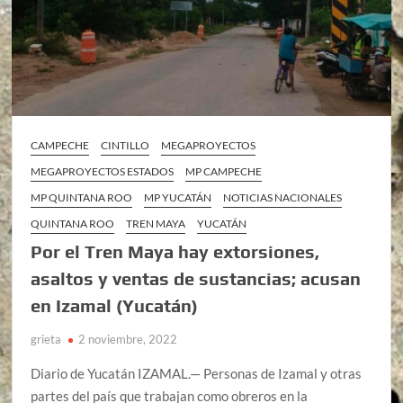
CAMPECHE
CINTILLO
MEGAPROYECTOS
MEGAPROYECTOS ESTADOS
MP CAMPECHE
MP QUINTANA ROO
MP YUCATÁN
NOTICIAS NACIONALES
QUINTANA ROO
TREN MAYA
YUCATÁN
Por el Tren Maya hay extorsiones,
asaltos y ventas de sustancias; acusan
en Izamal (Yucatán)
grieta
2 noviembre, 2022
Diario de Yucatán IZAMAL.— Personas de Izamal y otras
partes del país que trabajan como obreros en la