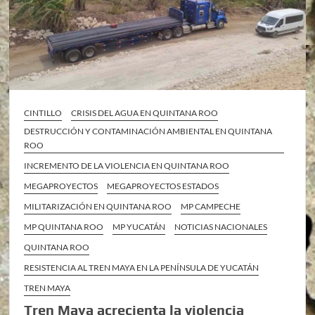
CINTILLO
CRISIS DEL AGUA EN QUINTANA ROO
DESTRUCCIÓN Y CONTAMINACIÓN AMBIENTAL EN QUINTANA
ROO
INCREMENTO DE LA VIOLENCIA EN QUINTANA ROO
MEGAPROYECTOS
MEGAPROYECTOS ESTADOS
MILITARIZACIÓN EN QUINTANA ROO
MP CAMPECHE
MP QUINTANA ROO
MP YUCATÁN
NOTICIAS NACIONALES
QUINTANA ROO
RESISTENCIA AL TREN MAYA EN LA PENÍNSULA DE YUCATÁN
TREN MAYA
Tren Maya acrecienta la violencia