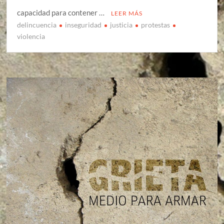
capacidad para contener …
LEER MÁS
delincuencia
inseguridad
justicia
protestas
violencia