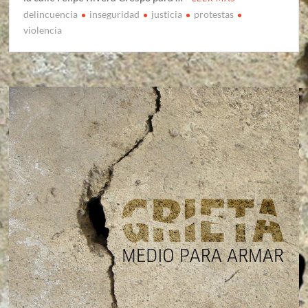
delincuencia
inseguridad
justicia
protestas
violencia