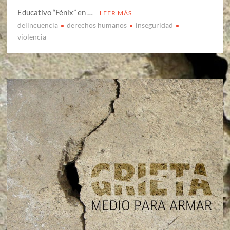
Educativo “Fénix” en …
LEER MÁS
delincuencia
derechos humanos
inseguridad
violencia