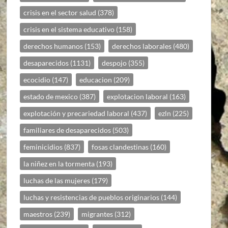
crisis en el sector salud
(378)
crisis en el sistema educativo
(158)
derechos humanos
(153)
derechos laborales
(480)
desaparecidos
(1131)
despojo
(355)
ecocidio
(147)
educacion
(209)
estado de mexico
(387)
explotacion laboral
(163)
explotación y precariedad laboral
(437)
ezln
(225)
familiares de desaparecidos
(503)
feminicidios
(837)
fosas clandestinas
(160)
la niñez en la tormenta
(193)
luchas de las mujeres
(179)
luchas y resistencias de pueblos originarios
(144)
maestros
(239)
migrantes
(312)