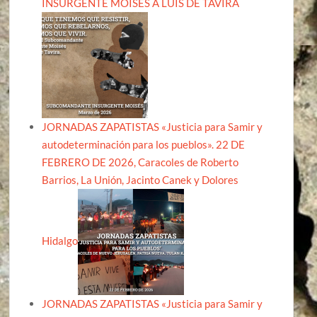
INSURGENTE MOISÉS A LUIS DE TAVIRA
JORNADAS ZAPATISTAS «Justicia para Samir y
autodeterminación para los pueblos». 22 DE
FEBRERO DE 2026, Caracoles de Roberto
Barrios, La Unión, Jacinto Canek y Dolores
Hidalgo
JORNADAS ZAPATISTAS «Justicia para Samir y