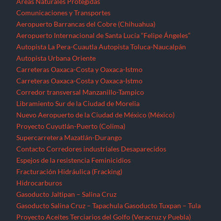
Proyecto Cuyutlán-Puerto (Colima)
Supercarretera Mazatlán-Durango
Contacto
Corredores industriales
Desaparecidos
Espejos de la resistencia
Feminicidios
Fracturación Hidráulica (Fracking)
Hidrocarburos
Gasoducto Jaltipan – Salina Cruz
Gasoducto Salina Cruz – Tapachula
Gasoducto Tuxpan – Tula
Proyecto Aceites Terciarios del Golfo (Veracruz y Puebla)
Sistema de Transporte de Gas Natural Norte-Noroeste
Home
Jornaleros
MEGAPROYECTOS
Michoacán
Migrantes
Militarización
Minería
Minería en el Cerro de San Pedro
Minería en el Istmo de Tehuantepec
Morelos
Nayarit
NOTICIAS
Noticias Nacionales
Nuevo León
Oaxaca
Palabras del EZLN
Parques eólicos
Corredor Eólico del Istmo de Tehuantepec
Parque Eólico Dzilam de Bravo (Yucatán)