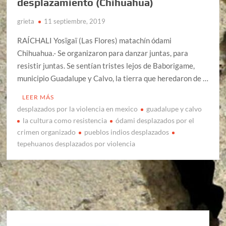
desplazamiento (Chihuahua)
grieta
11 septiembre, 2019
RAÍCHALI Yosïgaï (Las Flores) matachín ódami
Chihuahua.- Se organizaron para danzar juntas, para
resistir juntas. Se sentían tristes lejos de Baborigame,
municipio Guadalupe y Calvo, la tierra que heredaron de …
LEER MÁS
desplazados por la violencia en mexico
guadalupe y calvo
la cultura como resistencia
ódami desplazados por el
crimen organizado
pueblos indios desplazados
tepehuanos desplazados por violencia