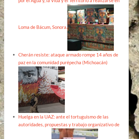
por el Agua y, la Vida y el Territorio a realizarse en
Loma de Bácum, Sonora.
Cherán resiste: ataque armado rompe 14 años de
paz en la comunidad purépecha (Michoacán)
Huelga en la UAZ: ante el tortuguismo de las
autoridades, propuestas y trabajo organizativo de