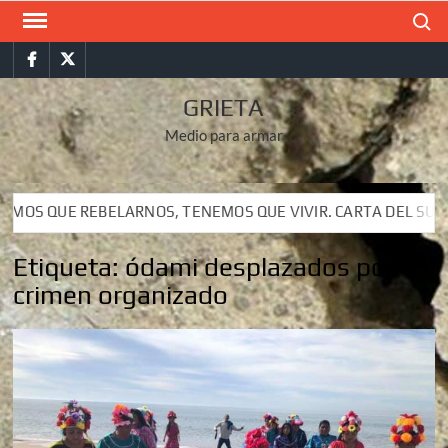
Saltar
Buscar
al
Facebook
Twitter
contenido
GRIETA
Medio para armar
 REBELARNOS, TENEMOS QUE VIVIR. CARTA DEL SUBCOMANDAN
 REBELARNOS, TENEMOS QUE VIVIR. CARTA DEL SUBCOMANDAN
Etiqueta:
ódami desplazados por el
crimen organizado