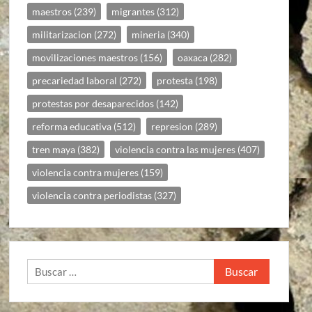
maestros
(239)
migrantes
(312)
militarizacion
(272)
mineria
(340)
movilizaciones maestros
(156)
oaxaca
(282)
precariedad laboral
(272)
protesta
(198)
protestas por desaparecidos
(142)
reforma educativa
(512)
represion
(289)
tren maya
(382)
violencia contra las mujeres
(407)
violencia contra mujeres
(159)
violencia contra periodistas
(327)
Buscar: