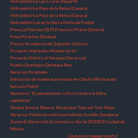
Extracción de maderas preciosas en Ostula (Michoacán)
San Luis Potosí
Seminario “El pensamiento crítico frente a la hidra
capitalista”
Sinaloa
Sonora
Tabasco
Tamaulipas
Tlaxcala
Tren Maya
Veracruz
Violencia contra periodistas
Yucatán
Zacatecas
Zonas de Desarrollo Económico y Social (ZODES) Ciudad de
México
¿Qué es un megaproyecto?
Zonas Económicas Especiales
Corredor transístimico
Funciona gracias a WordPress
|
Tema: TimesNews
|
por
Theme
Freesia
.