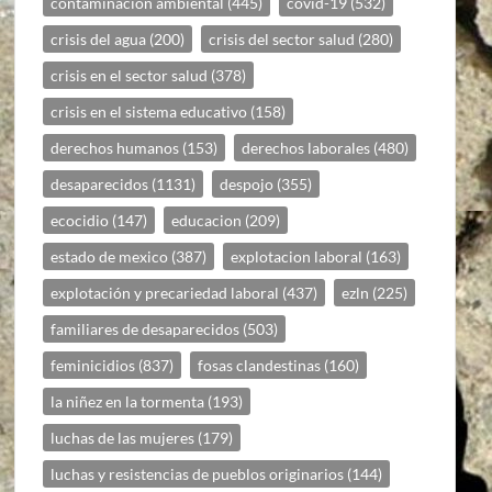
contaminacion ambiental
(445)
covid-19
(532)
crisis del agua
(200)
crisis del sector salud
(280)
crisis en el sector salud
(378)
crisis en el sistema educativo
(158)
derechos humanos
(153)
derechos laborales
(480)
desaparecidos
(1131)
despojo
(355)
ecocidio
(147)
educacion
(209)
estado de mexico
(387)
explotacion laboral
(163)
explotación y precariedad laboral
(437)
ezln
(225)
familiares de desaparecidos
(503)
feminicidios
(837)
fosas clandestinas
(160)
la niñez en la tormenta
(193)
luchas de las mujeres
(179)
luchas y resistencias de pueblos originarios
(144)