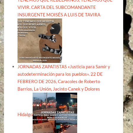
VIVIR. CARTA DEL SUBCOMANDANTE
INSURGENTE MOISÉS A LUIS DE TAVIRA
JORNADAS ZAPATISTAS «Justicia para Samir y
autodeterminación para los pueblos». 22 DE
FEBRERO DE 2026, Caracoles de Roberto
Barrios, La Unión, Jacinto Canek y Dolores
Hidalgo