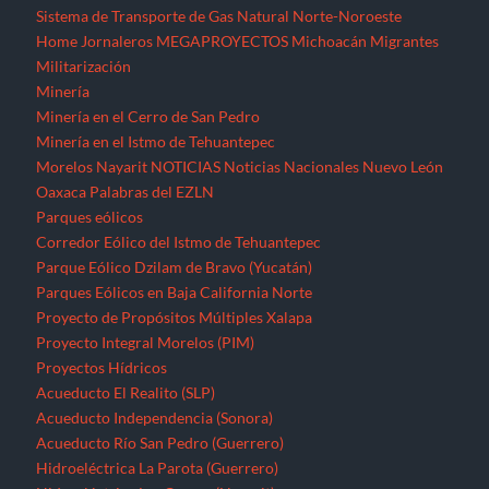
Parques Eólicos en Baja California Norte
Proyecto de Propósitos Múltiples Xalapa
Proyecto Integral Morelos (PIM)
Proyectos Hídricos
Acueducto El Realito (SLP)
Acueducto Independencia (Sonora)
Acueducto Río San Pedro (Guerrero)
Hidroeléctrica La Parota (Guerrero)
Hidroeléctrica Las Cruces (Nayarit)
Hidroeléctrica Paso de la Reina (Oaxaca)
Hidroeléctrica Paso de la Reina (Oaxaca)
Hidroeléctricas en la Sierra Norte de Puebla
Presa La Maroma (SLP)
Presa Los Pilares (Sonora)
Presa Picachos (Sinaloa)
Presa y Acueducto del Zapotillo (Jalisco)
Proyecto Hidráulico Monterrey VI
Proyecto Hídrico el Naranjal (Veracruz)
Puebla
Querétaro
Quintana Roo
Recursos forestales