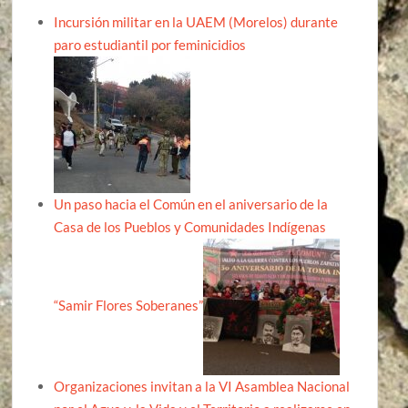
Incursión militar en la UAEM (Morelos) durante
paro estudiantil por feminicidios
Un paso hacia el Común en el aniversario de la
Casa de los Pueblos y Comunidades Indígenas
“Samir Flores Soberanes”
Organizaciones invitan a la VI Asamblea Nacional