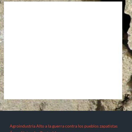
Agroindustria
Alto a la guerra contra los pueblos zapatistas
Áreas Naturales Protegidas
Comunicaciones y Transportes
Aeropuerto Barrancas del Cobre (Chihuahua)
Aeropuerto Internacional de Santa Lucía “Felipe Ángeles”
Autopista La Pera-Cuautla
Autopista Toluca-Naucalpán
Autopista Urbana Oriente
Carreteras Oaxaca-Costa y Oaxaca-Istmo
Carreteras Oaxaca-Costa y Oaxaca-Istmo
Corredor transversal Manzanillo-Tampico
Libramiento Sur de la Ciudad de Morelia
Nuevo Aeropuerto de la Ciudad de México (México)