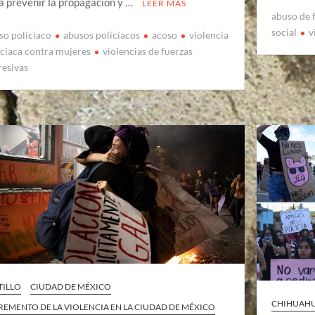
a prevenir la propagación y …
LEER MÁS
abuso de 
social
v
so policiaco
abusos policíacos
acoso
violencia
iciaca contra mujeres
violencias de fuerzas
resivas
TILLO
CIUDAD DE MÉXICO
CHIHUAH
REMENTO DE LA VIOLENCIA EN LA CIUDAD DE MÉXICO