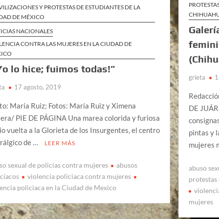
PROTESTAS
ILIZACIONES Y PROTESTAS DE ESTUDIANTES DE LA
CHIHUAH
DAD DE MÉXICO
Galerí
ICIAS NACIONALES
femini
LENCIA CONTRA LAS MUJERES EN LA CIUDAD DE
XICO
(Chih
Yo lo hice; fuimos todas!”
grieta
1
ta
17 agosto, 2019
Redacció
to: María Ruiz; Fotos: María Ruiz y Ximena
DE JUÁRE
era/ PIE DE PÁGINA Una marea colorida y furiosa
consignas
dio vuelta a la Glorieta de los Insurgentes, el centro
pintas y 
rálgico de …
LEER MÁS
mujeres 
so sexual de policias contra mujeres
abusos
abuso sex
icíacos
violencia policiaca contra mujeres
protestas
lencia policiaca en la Ciudad de Mexico
violenci
mujeres