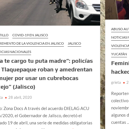
ABUSO AU
TILLO
COVID-19 EN JALISCO
NOTICIAS
REMENTO DE LA VIOLENCIA EN JALISCO
JALISCO
VIOLENCIA
ICIAS NACIONALES
YUCATÁN
a te cargo tu puta madre”: policías
Femin
 Tlaquepaque roban y amedrentan
hackeo
mujer por usar un cubrebocas
grieta
2
iejo” (Jalisco)
Reporter
ta
28 abril, 2020
colectivo
noviembre
o: Zona Docs A través del acuerdo DIELAG ACU
algunos d
/2020, el Gobernador de Jalisco, decretó el
cuentas 
ado 19 de abril, una serie de medidas obligatorias