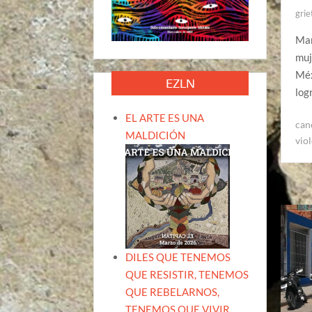
grie
Mar
muj
Méx
EZLN
log
EL ARTE ES UNA
can
MALDICIÓN
vio
DILES QUE TENEMOS
QUE RESISTIR, TENEMOS
QUE REBELARNOS,
TENEMOS QUE VIVIR.