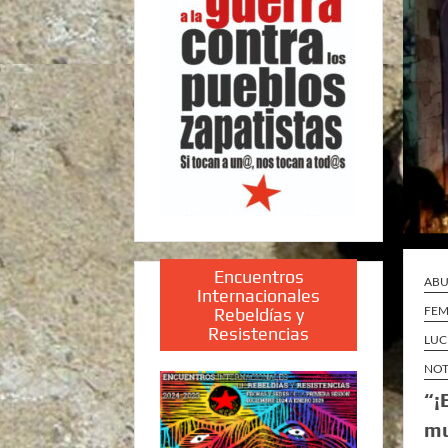
Encuentros
ABU
Internacionales
FEM
Rebeldías y
Resistencias
LUC
NOT
“¡
mu