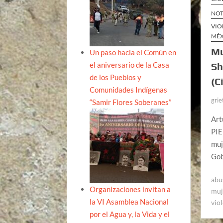
NOT
VIO
MÉ
Mu
Un paso hacia el Común en
el aniversario de la Casa
Sh
de los Pueblos y
(C
Comunidades Indígenas
grie
“Samir Flores Soberanes”
Art
PIE
muj
Gob
abu
Organizaciones invitan a
muj
la VI Asamblea Nacional
vio
por el Agua y, la Vida y el