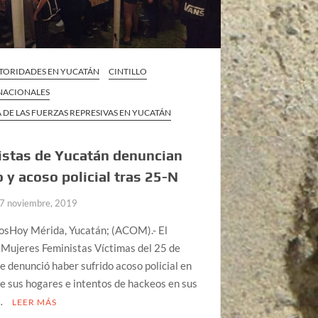
TORIDADES EN YUCATÁN
CINTILLO
 NACIONALES
 DE LAS FUERZAS REPRESIVAS EN YUCATÁN
istas de Yucatán denuncian
 y acoso policial tras 25-N
7 noviembre, 2019
osHoy Mérida, Yucatán; (ACOM).- El
 Mujeres Feministas Víctimas del 25 de
 denunció haber sufrido acoso policial en
e sus hogares e intentos de hackeos en sus
…
LEER MÁS