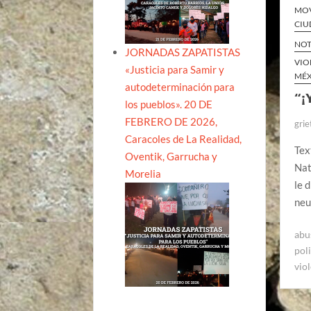
MOV
CIU
NOT
JORNADAS ZAPATISTAS
VIO
«Justicia para Samir y
MÉ
autodeterminación para
“¡
los pueblos». 20 DE
FEBRERO DE 2026,
grie
Caracoles de La Realidad,
Tex
Oventik, Garrucha y
Nat
Morelia
le 
neu
abu
pol
vio