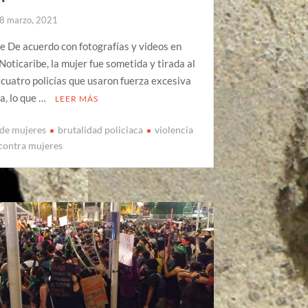
8 marzo, 2021
e De acuerdo con fotografías y videos en
Noticaribe, la mujer fue sometida y tirada al
 cuatro policías que usaron fuerza excesiva
la, lo que …
LEER MÁS
 de mujeres
brutalidad policiaca
violencia
 contra mujeres