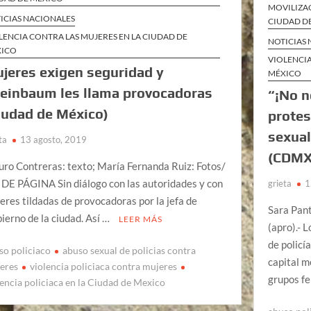
MOVILIZAC
ICIAS NACIONALES
CIUDAD D
LENCIA CONTRA LAS MUJERES EN LA CIUDAD DE
NOTICIAS
XICO
VIOLENCIA
jeres exigen seguridad y
MÉXICO
einbaum les llama provocadoras
“¡No n
iudad de México)
protes
sexual
ta
13 agosto, 2019
(CDMX
uro Contreras: texto; María Fernanda Ruiz: Fotos/
 DE PÁGINA Sin diálogo con las autoridades y con
grieta
1
eres tildadas de provocadoras por la jefa de
Sara Pa
ierno de la ciudad. Así …
LEER MÁS
(apro).- 
de policí
so policiaco
abuso sexual de policias contra
capital m
eres
violencia policiaca contra mujeres
grupos f
lencia policiaca en la Ciudad de Mexico