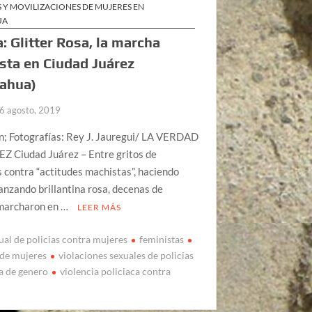
 Y MOVILIZACIONES DE MUJERES EN
UA
a: Glitter Rosa, la marcha
sta en Ciudad Juárez
uahua)
6 agosto, 2019
n; Fotografías: Rey J. Jauregui/ LA VERDAD
Z Ciudad Juárez – Entre gritos de
 contra “actitudes machistas”, haciendo
lanzando brillantina rosa, decenas de
marcharon en …
LEER MÁS
ual de policias contra mujeres
feministas
 de mujeres
violaciones sexuales de policias
a de genero
violencia policiaca contra