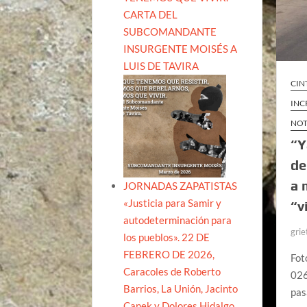
CARTA DEL
SUBCOMANDANTE
INSURGENTE MOISÉS A
LUIS DE TAVIRA
CIN
INC
NOT
“Y
de
a 
JORNADAS ZAPATISTAS
«Justicia para Samir y
“v
autodeterminación para
grie
los pueblos». 22 DE
FEBRERO DE 2026,
Fot
Caracoles de Roberto
026
Barrios, La Unión, Jacinto
pas
Canek y Dolores Hidalgo