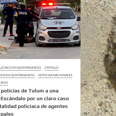
LICIACO EN QUINTANA ROO
CINTILLO
DIOS EN QUINTANA ROO
NOTICIAS NACIONALES
A ROO
policías de Tulum a una
 Escándalo por un claro caso
talidad policiaca de agentes
ipales