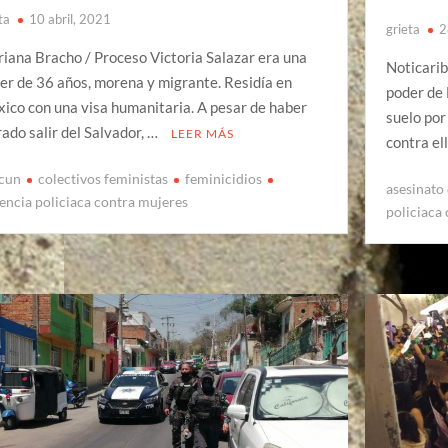
ta
10 abril, 2021
grieta
2
iana Bracho / Proceso Victoria Salazar era una
Noticarib
er de 36 años, morena y migrante. Residía en
poder de 
ico con una visa humanitaria. A pesar de haber
suelo por
rado salir del Salvador, …
LEER MÁS
contra el
cun
colectivos feministas
feminicidios
asesinato
lencia policiaca contra mujeres
policiaca