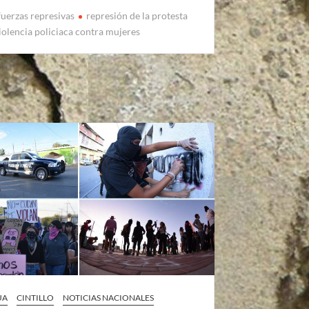
fuerzas represivas
represión de la protesta
iolencia policiaca contra mujeres
UA
CINTILLO
NOTICIAS NACIONALES