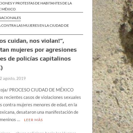
IONES Y PROTESTAS DE HABITANTES DE LA
E MÉXICO
 NACIONALES
 CONTRA LAS MUJERES EN LA CIUDAD DE
os cuidan, nos violan!”,
tan mujeres por agresiones
es de policías capitalinos
)
2 agosto, 2019
ntoja/ PROCESO CIUDAD DE MÉXICO
Los recientes casos de violaciones sexuales
as contra mujeres menores de edad, en la
exicana, desataron una manifestación de
emeninos …
LEER MÁS