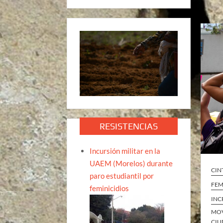
RESISTENCIAS
Incursión militar en la
UAEM (Morelos) durante
CIN
paro estudiantil por
FEM
feminicidios
INC
MOV
CIU