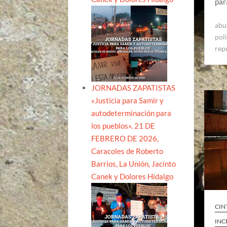
par
abu
pol
rep
JORNADAS ZAPATISTAS
«Justicia para Samir y
autodeterminación para
los pueblos». 21 DE
FEBRERO DE 2026,
Caracoles de Roberto
Barrios, La Unión, Jacinto
Canek y Dolores Hidalgo
CIN
INC