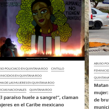
ABUSO PO
SO POLICIACO EN QUINTANA ROO
CINTILLO
FEMINICI
INICIDIOS EN QUINTANA ROO
QUINTAN
HA DE LAS MUJERES EN QUINTANA ROO
Matan 
ICIAS NACIONALES
QUINTANA ROO
mujer:
El paraíso huele a sangre!”, claman
de bru
jeres en el Caribe mexicano
munic