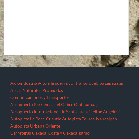
Agroindustria
Alto a la guerra contra los pueblos zapatistas
Áreas Naturales Protegidas
Comunicaciones y Transportes
Aeropuerto Barrancas del Cobre (Chihuahua)
Aeropuerto Internacional de Santa Lucía “Felipe Ángeles”
Autopista La Pera-Cuautla
Autopista Toluca-Naucalpán
Autopista Urbana Oriente
Carreteras Oaxaca-Costa y Oaxaca-Istmo