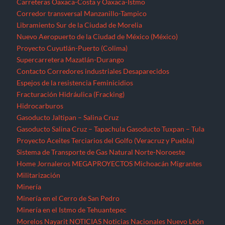
Carreteras Oaxaca-Costa y Oaxaca-Istmo
Corredor transversal Manzanillo-Tampico
Libramiento Sur de la Ciudad de Morelia
Nuevo Aeropuerto de la Ciudad de México (México)
Proyecto Cuyutlán-Puerto (Colima)
Supercarretera Mazatlán-Durango
Contacto
Corredores industriales
Desaparecidos
Espejos de la resistencia
Feminicidios
Fracturación Hidráulica (Fracking)
Hidrocarburos
Gasoducto Jaltipan – Salina Cruz
Gasoducto Salina Cruz – Tapachula
Gasoducto Tuxpan – Tula
Proyecto Aceites Terciarios del Golfo (Veracruz y Puebla)
Sistema de Transporte de Gas Natural Norte-Noroeste
Home
Jornaleros
MEGAPROYECTOS
Michoacán
Migrantes
Militarización
Minería
Minería en el Cerro de San Pedro
Minería en el Istmo de Tehuantepec
Morelos
Nayarit
NOTICIAS
Noticias Nacionales
Nuevo León