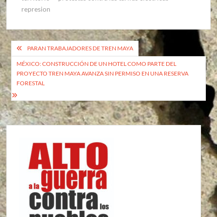
represion
Navegación
PARAN TRABAJADORES DE TREN MAYA
de
MÉXICO: CONSTRUCCIÓN DE UN HOTEL COMO PARTE DEL
PROYECTO TREN MAYA AVANZA SIN PERMISO EN UNA RESERVA
entradas
FORESTAL