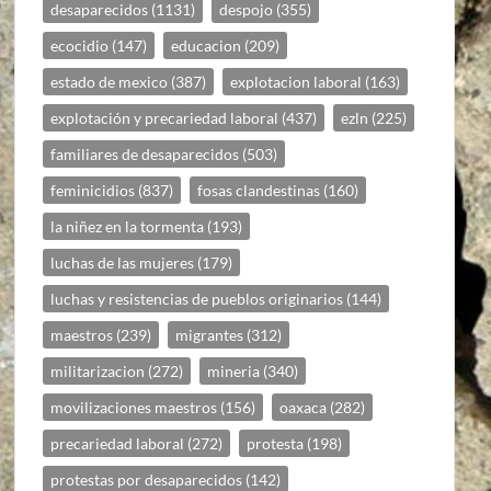
desaparecidos
(1131)
despojo
(355)
ecocidio
(147)
educacion
(209)
estado de mexico
(387)
explotacion laboral
(163)
explotación y precariedad laboral
(437)
ezln
(225)
familiares de desaparecidos
(503)
feminicidios
(837)
fosas clandestinas
(160)
la niñez en la tormenta
(193)
luchas de las mujeres
(179)
luchas y resistencias de pueblos originarios
(144)
maestros
(239)
migrantes
(312)
militarizacion
(272)
mineria
(340)
movilizaciones maestros
(156)
oaxaca
(282)
precariedad laboral
(272)
protesta
(198)
protestas por desaparecidos
(142)