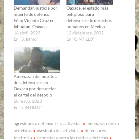
Demandan justicia por
Oaxaca, el estado más
muerte de defensor
peligroso para
Félix Vicente Cruz en
defensores de derechos
Ixhuatán, Oaxaca
humanos en México
16 abril, 2023
12 diciembre, 2022
En "5. Istmo"
En "CINTILLO"
Amenazan de muerte a
dos defensores en
Oaxaca por denunciar
al cartel del despojo
18 mayo, 2023
En "CINTILLO"
agresiones a defensores y activistas
amenazas contra
activistas
asesinato de activistas
defensores
territorio
protestas contra las tarifas eléctricas