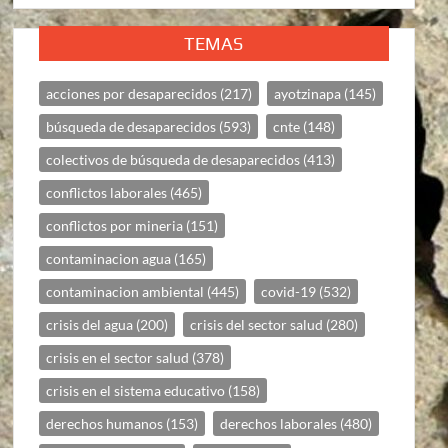
TEMAS
acciones por desaparecidos
(217)
ayotzinapa
(145)
búsqueda de desaparecidos
(593)
cnte
(148)
colectivos de búsqueda de desaparecidos
(413)
conflictos laborales
(465)
conflictos por mineria
(151)
contaminacion agua
(165)
contaminacion ambiental
(445)
covid-19
(532)
crisis del agua
(200)
crisis del sector salud
(280)
crisis en el sector salud
(378)
crisis en el sistema educativo
(158)
derechos humanos
(153)
derechos laborales
(480)