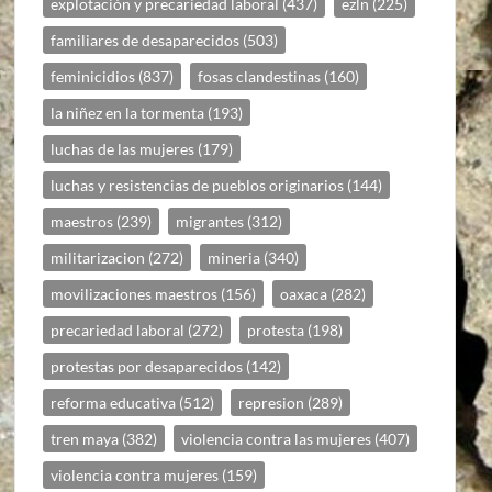
explotación y precariedad laboral
(437)
ezln
(225)
familiares de desaparecidos
(503)
feminicidios
(837)
fosas clandestinas
(160)
la niñez en la tormenta
(193)
luchas de las mujeres
(179)
luchas y resistencias de pueblos originarios
(144)
maestros
(239)
migrantes
(312)
militarizacion
(272)
mineria
(340)
movilizaciones maestros
(156)
oaxaca
(282)
precariedad laboral
(272)
protesta
(198)
protestas por desaparecidos
(142)
reforma educativa
(512)
represion
(289)
tren maya
(382)
violencia contra las mujeres
(407)
violencia contra mujeres
(159)