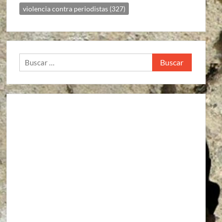
violencia contra periodistas
(327)
Buscar: