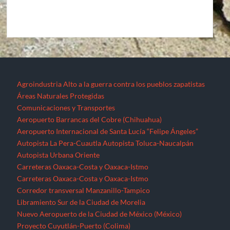
Agroindustria
Alto a la guerra contra los pueblos zapatistas
Áreas Naturales Protegidas
Comunicaciones y Transportes
Aeropuerto Barrancas del Cobre (Chihuahua)
Aeropuerto Internacional de Santa Lucía “Felipe Ángeles”
Autopista La Pera-Cuautla
Autopista Toluca-Naucalpán
Autopista Urbana Oriente
Carreteras Oaxaca-Costa y Oaxaca-Istmo
Carreteras Oaxaca-Costa y Oaxaca-Istmo
Corredor transversal Manzanillo-Tampico
Libramiento Sur de la Ciudad de Morelia
Nuevo Aeropuerto de la Ciudad de México (México)
Proyecto Cuyutlán-Puerto (Colima)