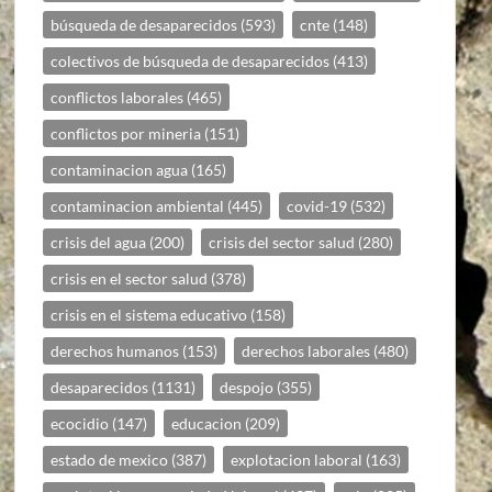
búsqueda de desaparecidos
(593)
cnte
(148)
colectivos de búsqueda de desaparecidos
(413)
conflictos laborales
(465)
conflictos por mineria
(151)
contaminacion agua
(165)
contaminacion ambiental
(445)
covid-19
(532)
crisis del agua
(200)
crisis del sector salud
(280)
crisis en el sector salud
(378)
crisis en el sistema educativo
(158)
derechos humanos
(153)
derechos laborales
(480)
desaparecidos
(1131)
despojo
(355)
ecocidio
(147)
educacion
(209)
estado de mexico
(387)
explotacion laboral
(163)