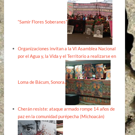
“Samir Flores Soberanes”
Organizaciones invitan a la VI Asamblea Nacional
por el Agua y, la Vida y el Territorio a realizarse en
Loma de Bácum, Sonora.
Cherán resiste: ataque armado rompe 14 años de
paz en la comunidad purépecha (Michoacán)