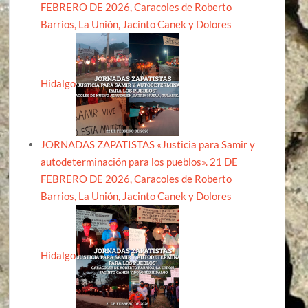
FEBRERO DE 2026, Caracoles de Roberto
Barrios, La Unión, Jacinto Canek y Dolores
Hidalgo
JORNADAS ZAPATISTAS «Justicia para Samir y
autodeterminación para los pueblos». 21 DE
FEBRERO DE 2026, Caracoles de Roberto
Barrios, La Unión, Jacinto Canek y Dolores
Hidalgo