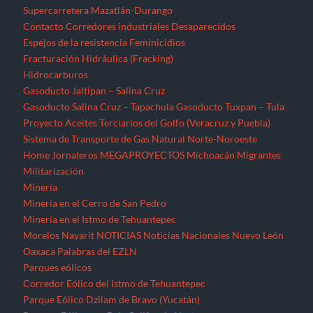
Supercarretera Mazatlán-Durango
Contacto
Corredores industriales
Desaparecidos
Espejos de la resistencia
Feminicidios
Fracturación Hidráulica (Fracking)
Hidrocarburos
Gasoducto Jaltipan – Salina Cruz
Gasoducto Salina Cruz – Tapachula
Gasoducto Tuxpan – Tula
Proyecto Aceites Terciarios del Golfo (Veracruz y Puebla)
Sistema de Transporte de Gas Natural Norte-Noroeste
Home
Jornaleros
MEGAPROYECTOS
Michoacán
Migrantes
Militarización
Minería
Minería en el Cerro de San Pedro
Minería en el Istmo de Tehuantepec
Morelos
Nayarit
NOTICIAS
Noticias Nacionales
Nuevo León
Oaxaca
Palabras del EZLN
Parques eólicos
Corredor Eólico del Istmo de Tehuantepec
Parque Eólico Dzilam de Bravo (Yucatán)