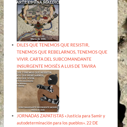
DILES QUE TENEMOS QUE RESISTIR,
TENEMOS QUE REBELARNOS, TENEMOS QUE
VIVIR. CARTA DEL SUBCOMANDANTE
INSURGENTE MOISÉS A LUIS DE TAVIRA
JORNADAS ZAPATISTAS «Justicia para Samir y
autodeterminación para los pueblos». 22 DE