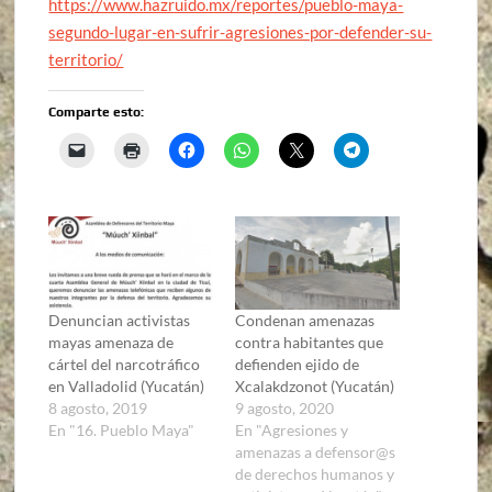
https://www.hazruido.mx/reportes/pueblo-maya-
segundo-lugar-en-sufrir-agresiones-por-defender-su-
territorio/
Comparte esto:
Denuncian activistas
Condenan amenazas
mayas amenaza de
contra habitantes que
cártel del narcotráfico
defienden ejido de
en Valladolid (Yucatán)
Xcalakdzonot (Yucatán)
8 agosto, 2019
9 agosto, 2020
En "16. Pueblo Maya"
En "Agresiones y
amenazas a defensor@s
de derechos humanos y