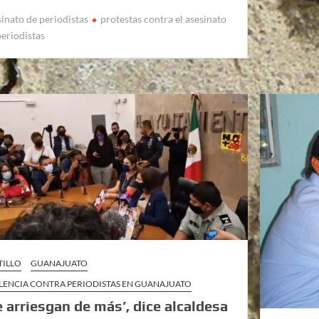
sinato de periodistas
protestas contra el asesinato
periodistas
TILLO
GUANAJUATO
LENCIA CONTRA PERIODISTAS EN GUANAJUATO
e arriesgan de más’, dice alcaldesa