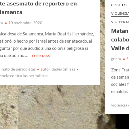
te asesinato de reportero en
CINTILLO
lamanca
VIOLENCI
VIOLENCI
ta
10 noviembre, 2020
Matan 
alcaldesa de Salamanca, María Beatriz Hernández,
colabo
stionó lo hecho por Israel antes de ser atacado, al
Valle 
guntar por qué acudió a una colonia peligrosa si
ía que aún no …
LEER MÁS
grieta
5
sinato de periodistas
autoridades omisas
Zona Fran
lencia contra las periodistas
de semana
sociales 
espaldas 
violencia 