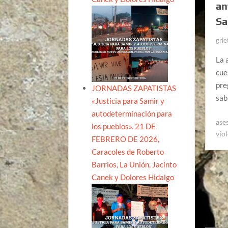
an
Sa
grie
La 
cue
pre
JORNADAS ZAPATISTAS
sab
«Justicia para Samir y
autodeterminación para
ase
los pueblos». 21 DE
vio
FEBRERO DE 2026,
Caracoles de Roberto
Barrios, La Unión, Jacinto
Canek y Dolores Hidalgo