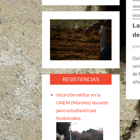
VIO
VIO
La
de
grie
Dal
ser
de 
RESISTENCIAS
año
Incursión militar en la
UAEM (Morelos) durante
paro estudiantil por
feminicidios