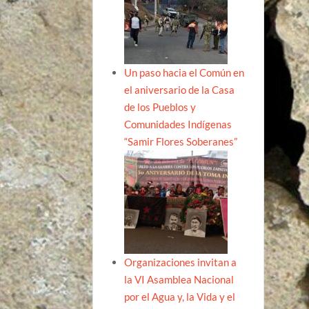
Un paso hacia el Común en
el aniversario de la Casa
de los Pueblos y
Comunidades Indígenas
“Samir Flores Soberanes”
Organizaciones invitan a
la VI Asamblea Nacional
por el Agua y, la Vida y el