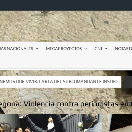
MAS NACIONALES
MEGAPROYECTOS
CNI
NOTAS D
UBCOMANDANTE INSURGENTE MOISÉS A LUIS DE TAVIRA
UBCOMANDANTE INSURGENTE MOISÉS A LUIS DE TAVIRA
egoría:
Violencia contra periodistas en