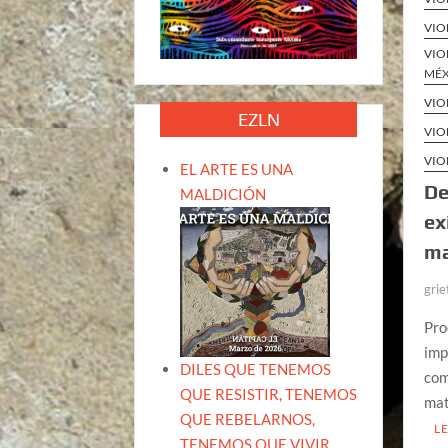
VIO
VIO
MÉ
VIO
EZLN
VIO
VIO
EL ARTE ES UNA
De
MALDICIÓN
ex
ma
grie
Pro
imp
DILES QUE TENEMOS
com
QUE RESISTIR, TENEMOS
mat
QUE REBELARNOS,
L
TENEMOS QUE VIVIR.