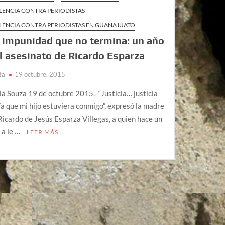
LENCIA CONTRA PERIODISTAS
LENCIA CONTRA PERIODISTAS EN GUANAJUATO
 impunidad que no termina: un año
l asesinato de Ricardo Esparza
ta
19 octubre, 2015
ia Souza 19 de octubre 2015.- “Justicia… justicia
ía que mi hijo estuviera conmigo”, expresó la madre
Ricardo de Jesús Esparza Villegas, a quien hace un
 a le …
LEER MÁS