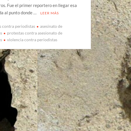
s. Fue el primer reportero en llegar esa
a al punto donde …
LEER MÁS
s contra periodistas
asesinato de
as
protestas contra asesionato de
as
violencia contra periodistas