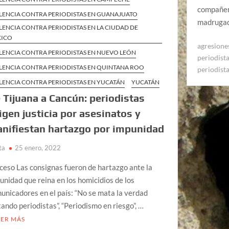
compañero
LENCIA CONTRA PERIODISTAS EN GUANAJUATO
madrugad
LENCIA CONTRA PERIODISTAS EN LA CIUDAD DE
XICO
agresione
LENCIA CONTRA PERIODISTAS EN NUEVO LEÓN
periodist
LENCIA CONTRA PERIODISTAS EN QUINTANA ROO
periodist
LENCIA CONTRA PERIODISTAS EN YUCATÁN
YUCATÁN
 Tijuana a Cancún: periodistas
igen justicia por asesinatos y
nifiestan hartazgo por impunidad
ta
25 enero, 2022
ceso Las consignas fueron de hartazgo ante la
unidad que reina en los homicidios de los
unicadores en el país: “No se mata la verdad
ando periodistas”, “Periodismo en riesgo”, …
EER MÁS