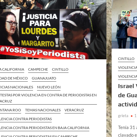
CINTILLO
VIOLENCI
A CALIFORNIA
CAMPECHE
CINTILLO
VIOLENCI
DAD DE MÉXICO
GUANAJUATO
Israel
ICIAS NACIONALES
NUEVO LEÓN
de Gua
TESTAS POR VIOLENCIA EN CONTRA DE PERIODISTAS EN
ACRUZ
activi
NTANA ROO
TEMAS NACIONALES
VERACRUZ
grieta
1
LENCIA CONTRA PERIODISTAS
Tenía 31 
LENCIA CONTRA PERIODISTAS EN BAJA CALIFORNIA
clavado e
LENCIA CONTRA PERIODISTAS EN CAMPECHE