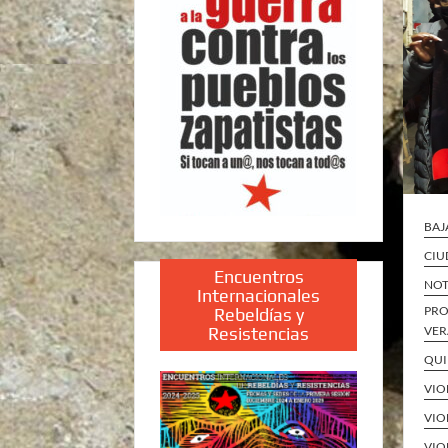
BAJ
CIU
Encuentros
NOT
Internacionales
PRO
Rebeldías y
Resistencias
VER
QUI
VIO
VIO
VIO