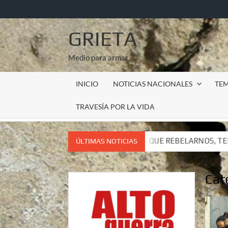
Saltar
al
contenido
GRIETA
Medio para armar
INICIO
NOTICIAS NACIONALES
TE
TRAVESÍA POR LA VIDA
ENEMOS QUE REBELARNOS, TENEMOS QUE VIVIR. CARTA DEL S
ÚLTIMAS NOTICIAS
ENEMOS QUE REBELARNOS, TENEMOS QUE VIVIR. CARTA DEL S
Cat