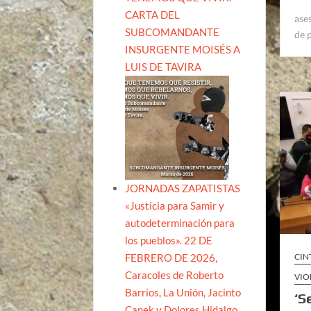
CARTA DEL
ase
SUBCOMANDANTE
de 
INSURGENTE MOISÉS A
LUIS DE TAVIRA
JORNADAS ZAPATISTAS
«Justicia para Samir y
autodeterminación para
los pueblos». 22 DE
FEBRERO DE 2026,
CIN
Caracoles de Roberto
VIO
Barrios, La Unión, Jacinto
‘S
Canek y Dolores Hidalgo