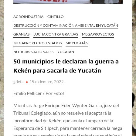
AGROINDUSTRIA
CINTILLO
DESTRUCCIÓN Y CONTAMINACIÓN AMBIENTAL EN YUCATÁN
GRANJAS
LUCHA CONTRA GRANJAS
MEGAPROYECTOS
MEGAPROYECTOS ESTADOS
MP YUCATÁN
NOTICIAS NACIONALES
YUCATÁN
50 municipios le declaran la guerra a
Kekén para sacarla de Yucatán
grieta
15 diciembre, 2022
Emilio Pellicer / Por Esto!
Mientras Jorge Enrique Eden Wynter García, juez del
Tribunal Colegiado, aún no resuelve si aceptará la
inconformidad de Kekén, que anula el amparo de la
Esperanza de Sitilpech, para mantener cerrada la mega
granja en esa comisaría de Izamal mientras continúa el