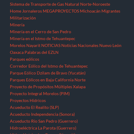
Sistema de Transporte de Gas Natural Norte-Noroeste
Home
Jornaleros
MEGAPROYECTOS
Michoacán
Migrantes
Militarización
Minería
Minería en el Cerro de San Pedro
Minería en el Istmo de Tehuantepec
Morelos
Nayarit
NOTICIAS
Noticias Nacionales
Nuevo León
Oaxaca
Palabras del EZLN
Parques eólicos
Corredor Eólico del Istmo de Tehuantepec
Parque Eólico Dzilam de Bravo (Yucatán)
Parques Eólicos en Baja California Norte
Proyecto de Propósitos Múltiples Xalapa
Proyecto Integral Morelos (PIM)
Proyectos Hídricos
Acueducto El Realito (SLP)
Acueducto Independencia (Sonora)
Acueducto Río San Pedro (Guerrero)
Hidroeléctrica La Parota (Guerrero)