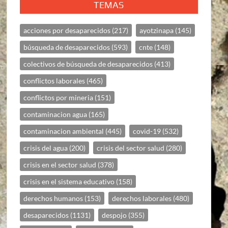
TEMAS
acciones por desaparecidos
(217)
ayotzinapa
(145)
búsqueda de desaparecidos
(593)
cnte
(148)
colectivos de búsqueda de desaparecidos
(413)
conflictos laborales
(465)
conflictos por mineria
(151)
contaminacion agua
(165)
contaminacion ambiental
(445)
covid-19
(532)
crisis del agua
(200)
crisis del sector salud
(280)
crisis en el sector salud
(378)
crisis en el sistema educativo
(158)
derechos humanos
(153)
derechos laborales
(480)
desaparecidos
(1131)
despojo
(355)