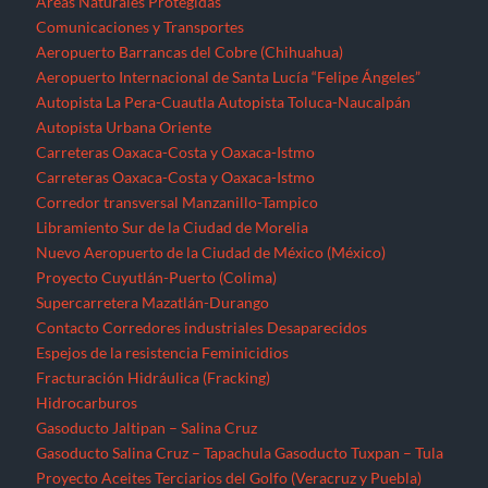
Áreas Naturales Protegidas
Comunicaciones y Transportes
Aeropuerto Barrancas del Cobre (Chihuahua)
Aeropuerto Internacional de Santa Lucía “Felipe Ángeles”
Autopista La Pera-Cuautla
Autopista Toluca-Naucalpán
Autopista Urbana Oriente
Carreteras Oaxaca-Costa y Oaxaca-Istmo
Carreteras Oaxaca-Costa y Oaxaca-Istmo
Corredor transversal Manzanillo-Tampico
Libramiento Sur de la Ciudad de Morelia
Nuevo Aeropuerto de la Ciudad de México (México)
Proyecto Cuyutlán-Puerto (Colima)
Supercarretera Mazatlán-Durango
Contacto
Corredores industriales
Desaparecidos
Espejos de la resistencia
Feminicidios
Fracturación Hidráulica (Fracking)
Hidrocarburos
Gasoducto Jaltipan – Salina Cruz
Gasoducto Salina Cruz – Tapachula
Gasoducto Tuxpan – Tula
Proyecto Aceites Terciarios del Golfo (Veracruz y Puebla)