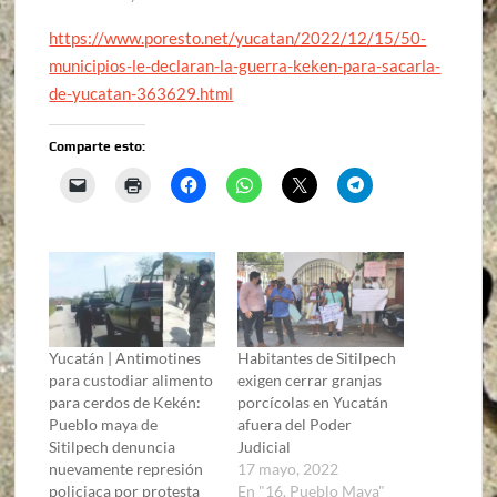
https://www.poresto.net/yucatan/2022/12/15/50-
municipios-le-declaran-la-guerra-keken-para-sacarla-
de-yucatan-363629.html
Comparte esto:
Yucatán | Antimotines
Habitantes de Sitilpech
para custodiar alimento
exigen cerrar granjas
para cerdos de Kekén:
porcícolas en Yucatán
Pueblo maya de
afuera del Poder
Sitilpech denuncia
Judicial
nuevamente represión
17 mayo, 2022
policiaca por protesta
En "16. Pueblo Maya"