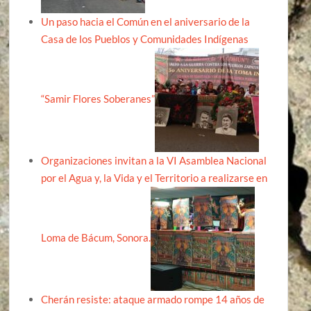
Un paso hacia el Común en el aniversario de la
Casa de los Pueblos y Comunidades Indígenas
“Samir Flores Soberanes”
Organizaciones invitan a la VI Asamblea Nacional
por el Agua y, la Vida y el Territorio a realizarse en
Loma de Bácum, Sonora.
Cherán resiste: ataque armado rompe 14 años de