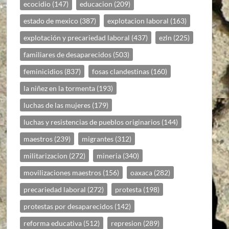
ecocidio
(147)
educacion
(209)
estado de mexico
(387)
explotacion laboral
(163)
explotación y precariedad laboral
(437)
ezln
(225)
familiares de desaparecidos
(503)
feminicidios
(837)
fosas clandestinas
(160)
la niñez en la tormenta
(193)
luchas de las mujeres
(179)
luchas y resistencias de pueblos originarios
(144)
maestros
(239)
migrantes
(312)
militarizacion
(272)
mineria
(340)
movilizaciones maestros
(156)
oaxaca
(282)
precariedad laboral
(272)
protesta
(198)
protestas por desaparecidos
(142)
reforma educativa
(512)
represion
(289)