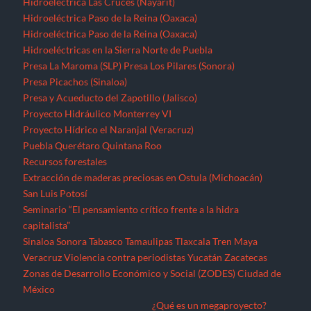
Hidroeléctrica Las Cruces (Nayarit)
Hidroeléctrica Paso de la Reina (Oaxaca)
Hidroeléctrica Paso de la Reina (Oaxaca)
Hidroeléctricas en la Sierra Norte de Puebla
Presa La Maroma (SLP)
Presa Los Pilares (Sonora)
Presa Picachos (Sinaloa)
Presa y Acueducto del Zapotillo (Jalisco)
Proyecto Hidráulico Monterrey VI
Proyecto Hídrico el Naranjal (Veracruz)
Puebla
Querétaro
Quintana Roo
Recursos forestales
Extracción de maderas preciosas en Ostula (Michoacán)
San Luis Potosí
Seminario “El pensamiento crítico frente a la hidra
capitalista”
Sinaloa
Sonora
Tabasco
Tamaulipas
Tlaxcala
Tren Maya
Veracruz
Violencia contra periodistas
Yucatán
Zacatecas
Zonas de Desarrollo Económico y Social (ZODES) Ciudad de
México
¿Qué es un megaproyecto?