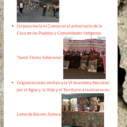
Un paso hacia el Común en el aniversario de la
Casa de los Pueblos y Comunidades Indígenas
“Samir Flores Soberanes”
Organizaciones invitan a la VI Asamblea Nacional
por el Agua y, la Vida y el Territorio a realizarse en
Loma de Bácum, Sonora.