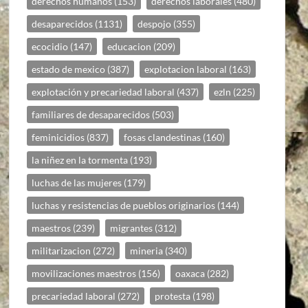
derechos humanos
(153)
derechos laborales
(480)
desaparecidos
(1131)
despojo
(355)
ecocidio
(147)
educacion
(209)
estado de mexico
(387)
explotacion laboral
(163)
explotación y precariedad laboral
(437)
ezln
(225)
familiares de desaparecidos
(503)
feminicidios
(837)
fosas clandestinas
(160)
la niñez en la tormenta
(193)
luchas de las mujeres
(179)
luchas y resistencias de pueblos originarios
(144)
maestros
(239)
migrantes
(312)
militarizacion
(272)
mineria
(340)
movilizaciones maestros
(156)
oaxaca
(282)
precariedad laboral
(272)
protesta
(198)