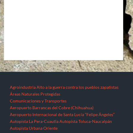
Agroindustria
Alto a la guerra contra los pueblos zapatistas
Áreas Naturales Protegidas
Comunicaciones y Transportes
Aeropuerto Barrancas del Cobre (Chihuahua)
Aeropuerto Internacional de Santa Lucía “Felipe Ángeles”
Autopista La Pera-Cuautla
Autopista Toluca-Naucalpán
Autopista Urbana Oriente
Carreteras Oaxaca-Costa y Oaxaca-Istmo
Carreteras Oaxaca-Costa y Oaxaca-Istmo
Corredor transversal Manzanillo-Tampico
Libramiento Sur de la Ciudad de Morelia
Nuevo Aeropuerto de la Ciudad de México (México)
Proyecto Cuyutlán-Puerto (Colima)
Supercarretera Mazatlán-Durango
Contacto
Corredores industriales
Desaparecidos
Espejos de la resistencia
Feminicidios
Fracturación Hidráulica (Fracking)
Hidrocarburos