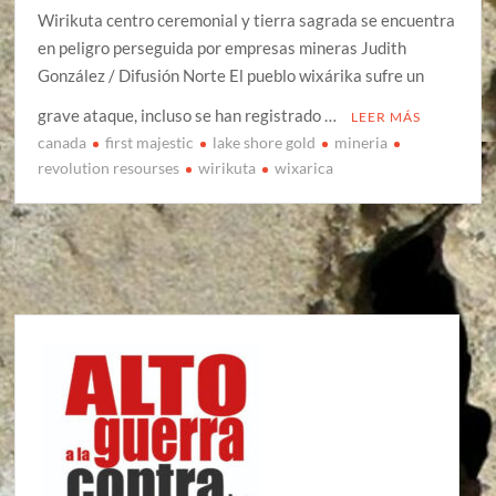
Wirikuta centro ceremonial y tierra sagrada se encuentra
en peligro perseguida por empresas mineras Judith
González / Difusión Norte El pueblo wixárika sufre un
grave ataque, incluso se han registrado …
LEER MÁS
canada
first majestic
lake shore gold
mineria
revolution resourses
wirikuta
wixarica