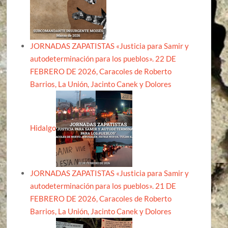
JORNADAS ZAPATISTAS «Justicia para Samir y
autodeterminación para los pueblos». 22 DE
FEBRERO DE 2026, Caracoles de Roberto
Barrios, La Unión, Jacinto Canek y Dolores
Hidalgo
JORNADAS ZAPATISTAS «Justicia para Samir y
autodeterminación para los pueblos». 21 DE
FEBRERO DE 2026, Caracoles de Roberto
Barrios, La Unión, Jacinto Canek y Dolores