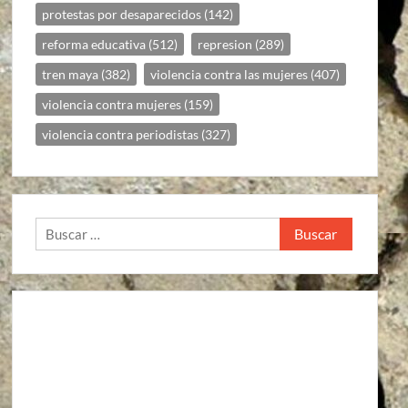
protestas por desaparecidos
(142)
reforma educativa
(512)
represion
(289)
tren maya
(382)
violencia contra las mujeres
(407)
violencia contra mujeres
(159)
violencia contra periodistas
(327)
Buscar: