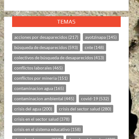
TEMAS
acciones por desaparecidos
(217)
ayotzinapa
(145)
búsqueda de desaparecidos
(593)
cnte
(148)
colectivos de búsqueda de desaparecidos
(413)
conflictos laborales
(465)
conflictos por mineria
(151)
contaminacion agua
(165)
contaminacion ambiental
(445)
covid-19
(532)
crisis del agua
(200)
crisis del sector salud
(280)
crisis en el sector salud
(378)
crisis en el sistema educativo
(158)