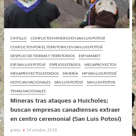
CINTILLO
CONFLICTOS MINEROS EN SAN LUIS POTOSÍ
CONFLICTOS POR EL TERRITORIO EN SAN LUIS POTOSÍ
DESPOJO DE TIERRAS Y TERRITORIOS
ESP NAYARIT
ESP SAN LUIS POTOSÍ
ESPEJOS ESTADOS
MEGAPROYECTOS
MEGAPROYECTOS ESTADOS
MINERÍA
MP SAN LUIS POTOSÍ
NOTICIAS NACIONALES
SAN LUIS POTOSÍ
SAN LUIS POTOSI
TEMAS NACIONALES
Mineras tras ataques a Huicholes;
buscan empresas canadienses extraer
en centro ceremonial (San Luis Potosí)
grieta
14 octubre, 2018