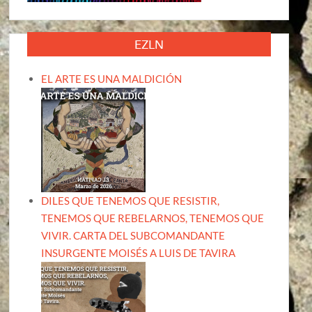
EZLN
EL ARTE ES UNA MALDICIÓN
DILES QUE TENEMOS QUE RESISTIR,
TENEMOS QUE REBELARNOS, TENEMOS QUE
VIVIR. CARTA DEL SUBCOMANDANTE
INSURGENTE MOISÉS A LUIS DE TAVIRA