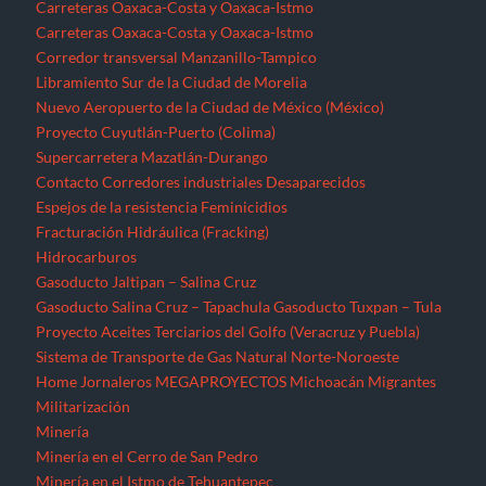
Gasoducto Jaltipan – Salina Cruz
Gasoducto Salina Cruz – Tapachula
Gasoducto Tuxpan – Tula
Proyecto Aceites Terciarios del Golfo (Veracruz y Puebla)
Sistema de Transporte de Gas Natural Norte-Noroeste
Home
Jornaleros
MEGAPROYECTOS
Michoacán
Migrantes
Militarización
Minería
Minería en el Cerro de San Pedro
Minería en el Istmo de Tehuantepec
Morelos
Nayarit
NOTICIAS
Noticias Nacionales
Nuevo León
Oaxaca
Palabras del EZLN
Parques eólicos
Corredor Eólico del Istmo de Tehuantepec
Parque Eólico Dzilam de Bravo (Yucatán)
Parques Eólicos en Baja California Norte
Proyecto de Propósitos Múltiples Xalapa
Proyecto Integral Morelos (PIM)
Proyectos Hídricos
Acueducto El Realito (SLP)
Acueducto Independencia (Sonora)