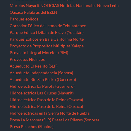
Acueducto Río San Pedro (Guerrero)
Hidroeléctrica La Parota (Guerrero)
Hidroeléctrica Las Cruces (Nayarit)
Hidroeléctrica Paso de la Reina (Oaxaca)
Hidroeléctrica Paso de la Reina (Oaxaca)
Hidroeléctricas en la Sierra Norte de Puebla
Presa La Maroma (SLP)
Presa Los Pilares (Sonora)
Presa Picachos (Sinaloa)
Presa y Acueducto del Zapotillo (Jalisco)
Proyecto Hidráulico Monterrey VI
Proyecto Hídrico el Naranjal (Veracruz)
Puebla
Querétaro
Quintana Roo
Recursos forestales
Extracción de maderas preciosas en Ostula (Michoacán)
San Luis Potosí
Seminario “El pensamiento crítico frente a la hidra
capitalista”
Sinaloa
Sonora
Tabasco
Tamaulipas
Tlaxcala
Tren Maya
Veracruz
Violencia contra periodistas
Yucatán
Zacatecas